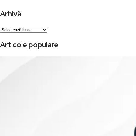
Arhivă
Arhivă
Articole populare