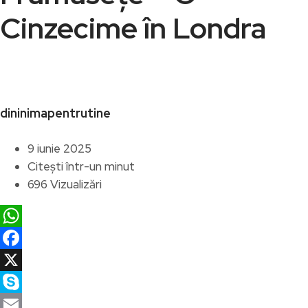
Cinzecime în Londra
dininimapentrutine
9 iunie 2025
Citești într-un minut
696 Vizualizări
WhatsApp
Facebook
X
Skype