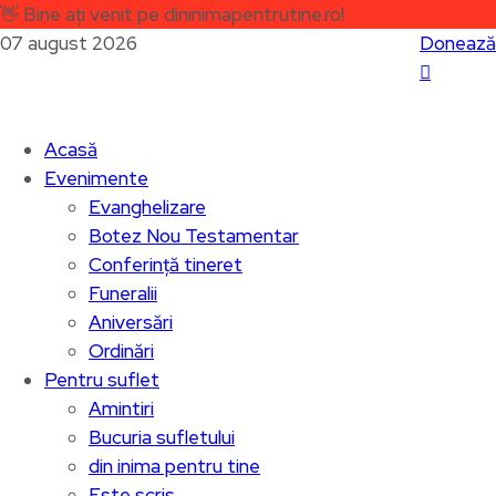
👋
Bine ați venit pe dininimapentrutine.ro!
07 august 2026
Donează
Acasă
Evenimente
Evanghelizare
Botez Nou Testamentar
Conferință tineret
Funeralii
Aniversări
Ordinări
Pentru suflet
Amintiri
Bucuria sufletului
din inima pentru tine
Este scris