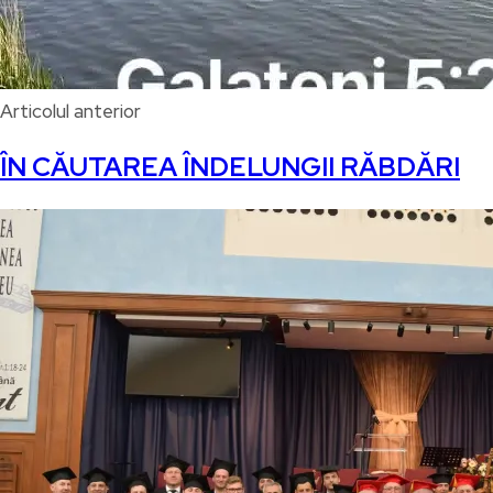
Articolul anterior
ÎN CĂUTAREA ÎNDELUNGII RĂBDĂRI