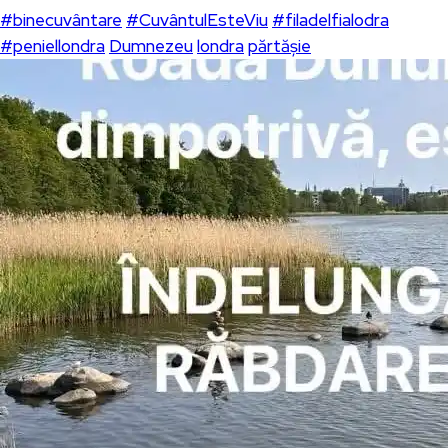
#binecuvântare
#CuvântulEsteViu
#filadelfialodra
#peniellondra
Dumnezeu
londra
părtășie