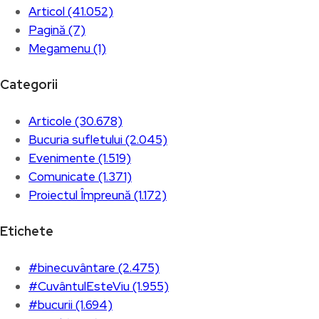
Articol (41.052)
Pagină (7)
Megamenu (1)
Categorii
Articole (30.678)
Bucuria sufletului (2.045)
Evenimente (1.519)
Comunicate (1.371)
Proiectul Împreună (1.172)
Etichete
#binecuvântare (2.475)
#CuvântulEsteViu (1.955)
#bucurii (1.694)