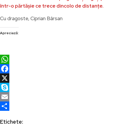
într-o părtășie ce trece dincolo de distanțe.
Cu dragoste, Ciprian Bârsan
Apreciază:
WhatsApp
Facebook
X
Skype
Email
Partajează
Etichete: