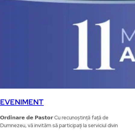
EVENIMENT
𝗢𝗿𝗱𝗶𝗻𝗮𝗿𝗲 𝗱𝗲 𝗣𝗮𝘀𝘁𝗼𝗿 Cu recunoștință față de
Dumnezeu, vă invităm să participați la serviciul divin