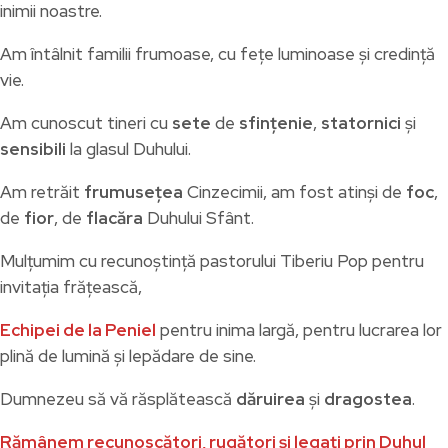
inimii noastre.
Am întâlnit familii frumoase, cu fețe luminoase și credință
vie.
Am cunoscut tineri cu
sete
de
sfințenie
,
statornici
și
sensibili
la glasul Duhului.
Am retrăit
frumusețea
Cinzecimii, am fost atinși de
foc
,
de
fior
, de
flacăra
Duhului Sfânt.
Mulțumim cu recunoștință pastorului Tiberiu Pop pentru
invitația frățească,
Echipei de la Peniel
pentru inima largă, pentru lucrarea lor
plină de lumină și lepădare de sine.
Dumnezeu să vă răsplătească
dăruirea
și
dragostea
.
Rămânem recunoscători, rugători și legați prin Duhul