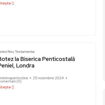
itește
otez Nou Testamentar
Botez la Biserica Penticostală
Peniel, Londra
ininimapentrutine
25 noiembrie 2024
omentarii (
0
)
itește