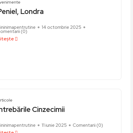
venimente
Peniel, Londra
ininimapentrutine
14 octombrie 2025
omentarii (
0
)
itește
rticole
Întrebările Cinzecimii
ininimapentrutine
11 iunie 2025
Comentarii (
0
)
itește