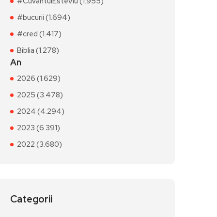
#CuvântulEsteViu (1.955)
#bucurii (1.694)
#cred (1.417)
Biblia (1.278)
An
2026 (1.629)
2025 (3.478)
2024 (4.294)
2023 (6.391)
2022 (3.680)
Categorii