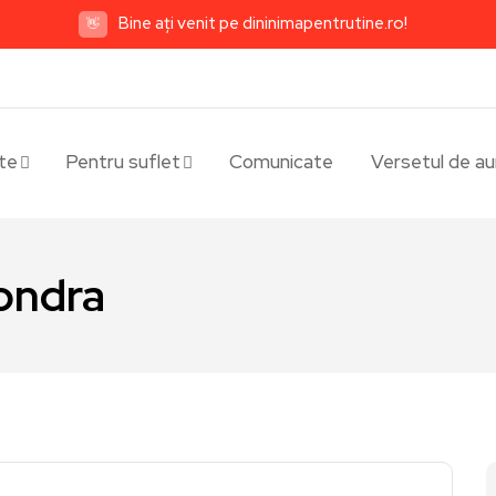
Bine ați venit pe dininimapentrutine.ro!
👋
te
Pentru suflet
Comunicate
Versetul de au
ondra