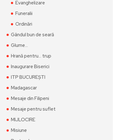
Evanghelizare
Funeralii
Ordinări
Gândul bun de seară
Glume…
Hrană pentru… trup
Inaugurare Biserici
ITP BUCUREȘTI
Madagascar
Mesaje din Filipeni
Mesaje pentru suflet
MIJLOCIRE
Misiune