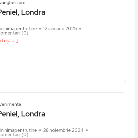
vanghelizare
Peniel, Londra
ininimapentrutine
12 ianuarie 2025
omentarii (
0
)
itește
venimente
Peniel, Londra
ininimapentrutine
28 noiembrie 2024
omentarii (
0
)