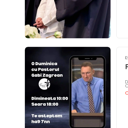
E
D
C
C