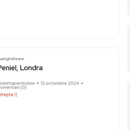
vanghelizare
Peniel, Londra
ininimapentrutine
12 octombrie 2024
omentarii (
0
)
itește