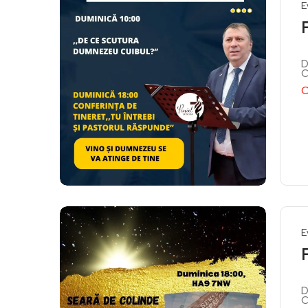
E
D
C
C
E
D
C