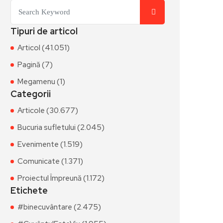
Tipuri de articol
Articol (41.051)
Pagină (7)
Megamenu (1)
Categorii
Articole (30.677)
Bucuria sufletului (2.045)
Evenimente (1.519)
Comunicate (1.371)
Proiectul Împreună (1.172)
Etichete
#binecuvântare (2.475)