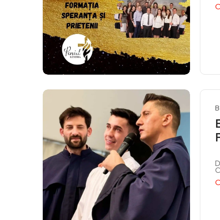
C
B
D
C
C