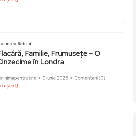
ucuria sufletului
Flacără, Familie, Frumusețe – O
Cinzecime în Londra
ininimapentrutine
9 iunie 2025
Comentarii (
0
)
itește