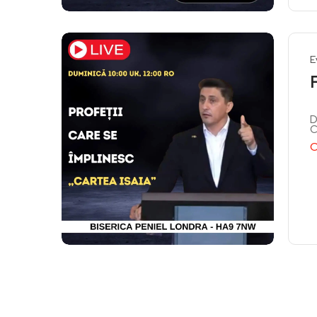
E
D
C
C