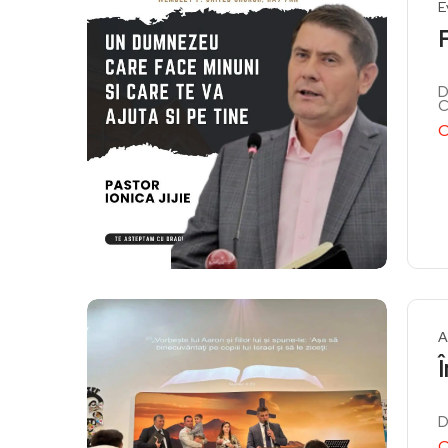
E
D
C
C
A
D
C