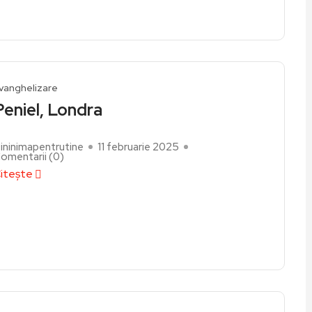
vanghelizare
Peniel, Londra
ininimapentrutine
11 februarie 2025
omentarii (
0
)
itește