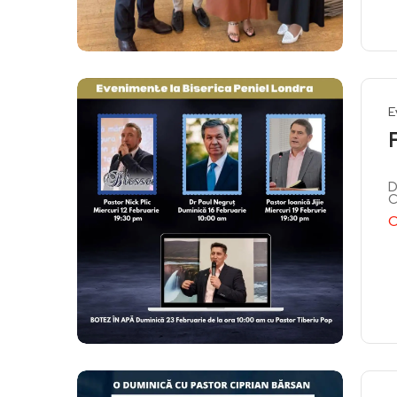
E
D
C
C