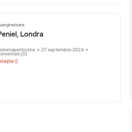
vanghelizare
Peniel, Londra
ininimapentrutine
27 septembrie 2024
omentarii (
0
)
itește