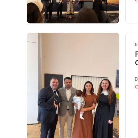
B
D
C