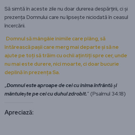
Să simtă în aceste zile nu doar durerea despărțirii, ci și
prezența Domnului care nu lipsește niciodată în ceasul
încercării.
Domnul să mângâie inimile care plâng, să
întărească pașii care merg mai departe și să ne
ajute pe toți să trăim cu ochii ațintiți spre cer, unde
nu mai este durere, nici moarte, ci doar bucurie
deplină în prezența Sa.
„
Domnul este aproape de cei cu inima înfrântă și
mântuiește pe cei cu duhul zdrobit.
” (Psalmul 34:18)
Apreciază: