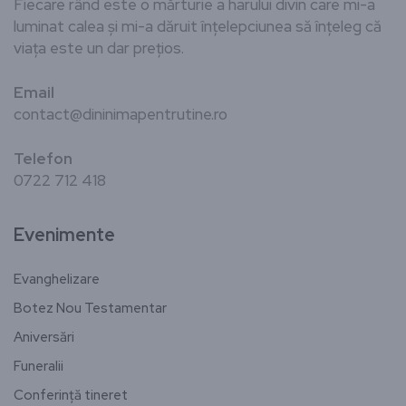
Fiecare rând este o mărturie a harului divin care mi-a
luminat calea și mi-a dăruit înțelepciunea să înțeleg că
viața este un dar prețios.
Email
contact@dininimapentrutine.ro
Telefon
0722 712 418
Evenimente
Evanghelizare
Botez Nou Testamentar
Aniversări
Funeralii
Conferință tineret