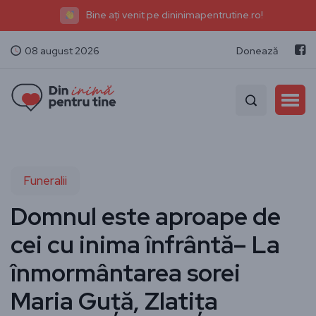
Bine ați venit pe dininimapentrutine.ro!
08 august 2026
Donează
Funeralii
Domnul este aproape de
cei cu inima înfrântă– La
înmormântarea sorei
Maria Guță, Zlatița