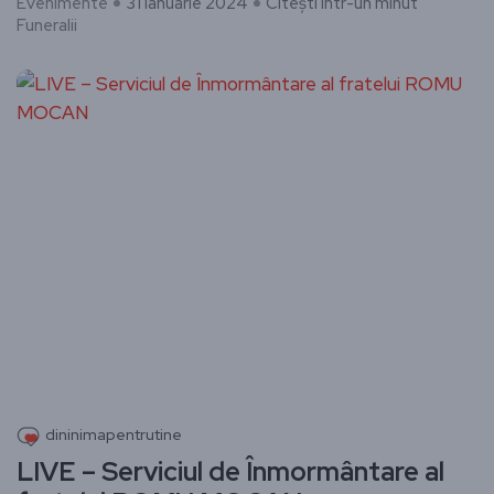
Evenimente
31 ianuarie 2024
Citești într-un minut
Funeralii
dininimapentrutine
LIVE – Serviciul de Înmormântare al