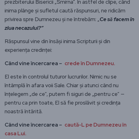
prezbiterului Bisericii „Smirna”. În astfel de clipe, când
inima plânge și sufletul caută răspunsuri, ne ridicăm
privirea spre Dumnezeu și ne întrebăm: „
Ce să facem în
ziua necazului?”
Răspunsul vine din însăși inima Scripturii și din
experiența credinței:
Când vine încercarea –
crede în Dumnezeu.
El este în controlul tuturor lucrurilor. Nimic nu se
întâmplă în afara voii Sale. Chiar și atunci când nu
înțelegem „de ce”, putem fi siguri de „pentru ce” —
pentru ca prin toate, El să fie proslăvit și credința
noastră întărită.
Când vine încercarea –
caută-L pe Dumnezeu în
casa Lui.