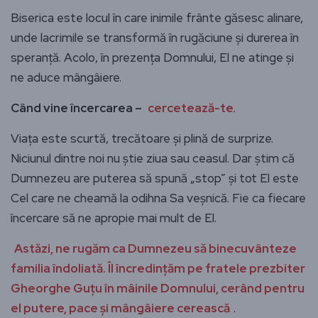
Biserica este locul în care inimile frânte găsesc alinare,
unde lacrimile se transformă în rugăciune și durerea în
speranță. Acolo, în prezența Domnului, El ne atinge și
ne aduce mângâiere.
Când vine încercarea –
cercetează-te.
Viața este scurtă, trecătoare și plină de surprize.
Niciunul dintre noi nu știe ziua sau ceasul. Dar știm că
Dumnezeu are puterea să spună „stop” și tot El este
Cel care ne cheamă la odihna Sa veșnică. Fie ca fiecare
încercare să ne apropie mai mult de El.
Astăzi, ne rugăm ca Dumnezeu să binecuvânteze
familia îndoliată. Îl încredințăm pe fratele prezbiter
Gheorghe Guțu în mâinile Domnului, cerând pentru
el putere, pace și mângâiere cerească
.