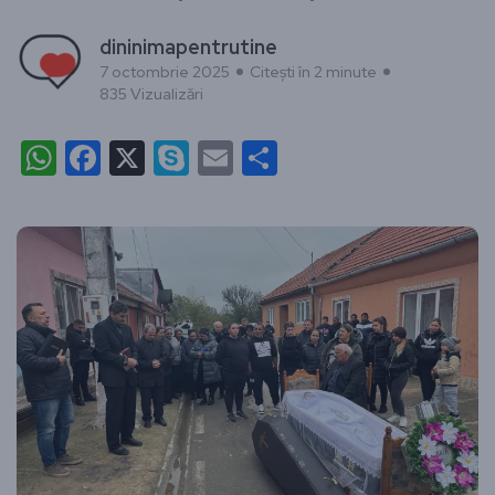
dininimapentrutine
7 octombrie 2025
Citești în 2 minute
835 Vizualizări
WhatsApp
Facebook
X
Skype
Email
Partajează