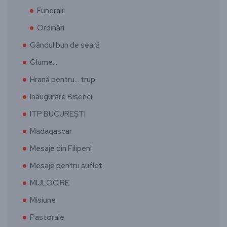
Funeralii
Ordinări
Gândul bun de seară
Glume…
Hrană pentru… trup
Inaugurare Biserici
ITP BUCUREȘTI
Madagascar
Mesaje din Filipeni
Mesaje pentru suflet
MIJLOCIRE
Misiune
Pastorale