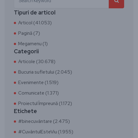
Tipuri de articol
Articol (41.053)
Pagină (7)
Megamenu (1)
Categorii
Articole (30.678)
Bucuria sufletului (2.045)
Evenimente (1.519)
Comunicate (1.371)
Proiectul Împreună (1.172)
Etichete
#binecuvântare (2.475)
#CuvântulEsteViu (1.955)