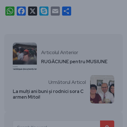
WhatsApp
Facebook
X
Skype
Email
Partajează
Articolul Anterior
RUGĂCIUNE pentru MUSIUNE
Următorul Articol
La mulți ani buni și rodnici sora C
armen Mitoi!