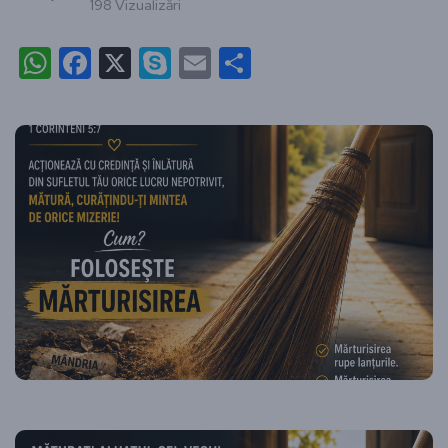
198 Vizualizări
WhatsApp
Facebook
X
Skype
Email
Partajează