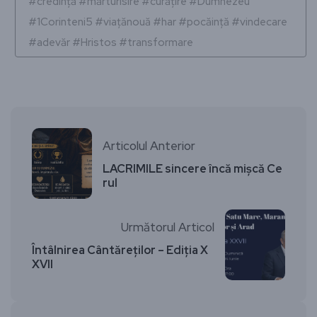
#credință #mărturisire #curățire #Dumnezeu
#1Corinteni5 #viațănouă #har #pocăință #vindecare
#adevăr #Hristos #transformare
Articolul Anterior
LACRIMILE sincere încă mișcă Ce
rul
Următorul Articol
Întâlnirea Cântăreților – Ediția X
XVII