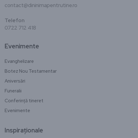
contact@dininimapentrutine.ro
Telefon
0722 712 418
Evenimente
Evanghelizare
Botez Nou Testamentar
Aniversări
Funeralii
Conferință tineret
Evenimente
Inspiraționale