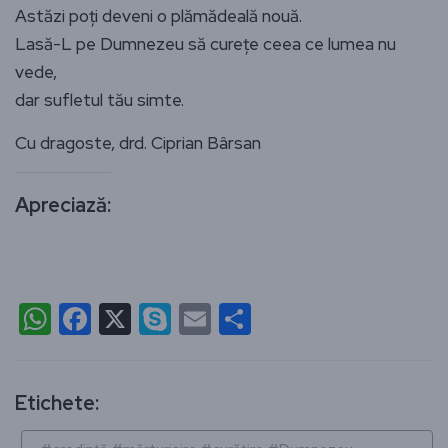
Astăzi poți deveni o plămădeală nouă.
Lasă-L pe Dumnezeu să curețe ceea ce lumea nu
vede,
dar sufletul tău simte.
Cu dragoste, drd. Ciprian Bârsan
Apreciază:
WhatsApp
Facebook
X
Skype
Email
Partajează
Etichete: