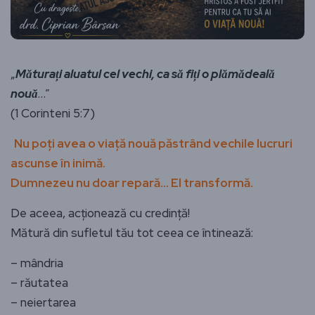
„
Măturați aluatul cel vechi, ca să fiți o plămădeală
nouă
…”
(1 Corinteni 5:7)
Nu poți avea o viață nouă păstrând vechile lucruri
ascunse în inimă.
Dumnezeu nu doar repară… El transformă.
De aceea, acționează cu credință!
Mătură din sufletul tău tot ceea ce întinează:
– mândria
– răutatea
– neiertarea