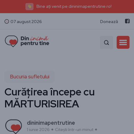
Bine ați venit pe dininimapentrutine.ro!
07 august 2026
Donează
Bucuria sufletului
Curățirea începe cu
MĂRTURISIREA
dininimapentrutine
1 iunie 2026
Citești într-un minut