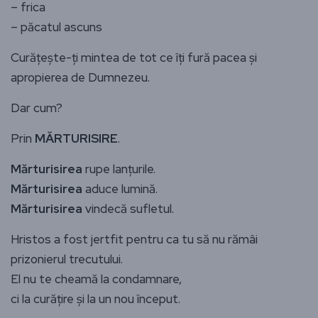
– frica
– păcatul ascuns
Curățește-ți mintea de tot ce îți fură pacea și
apropierea de Dumnezeu.
Dar cum?
Prin
MĂRTURISIRE
.
Mărturisirea
rupe lanțurile.
Mărturisirea
aduce lumină.
Mărturisirea
vindecă sufletul.
Hristos a fost jertfit pentru ca tu să nu rămâi
prizonierul trecutului.
El nu te cheamă la condamnare,
ci la curățire și la un nou început.