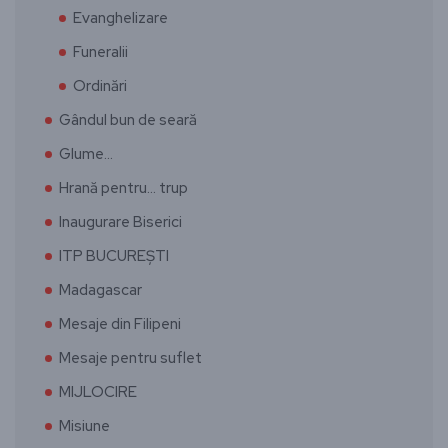
Evanghelizare
Funeralii
Ordinări
Gândul bun de seară
Glume…
Hrană pentru… trup
Inaugurare Biserici
ITP BUCUREȘTI
Madagascar
Mesaje din Filipeni
Mesaje pentru suflet
MIJLOCIRE
Misiune