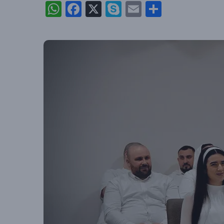
WhatsApp
Facebook
X
Skype
Email
Partajea