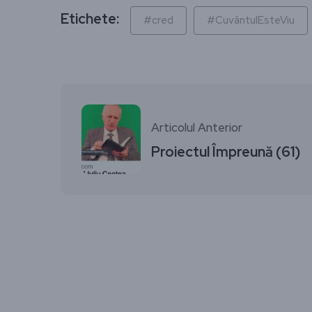
Etichete:
#cred
#CuvântulEsteViu
Articolul Anterior
Proiectul Împreună (61)