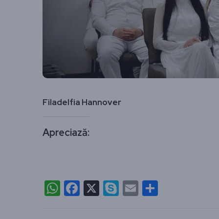
Filadelfia Hannover
Apreciază:
WhatsApp
Facebook
X
Skype
Email
Partajea