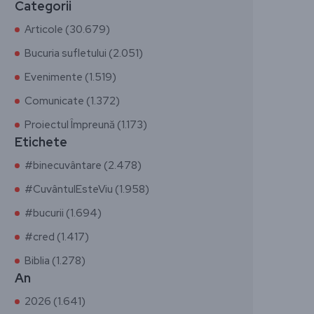
Categorii
Articole (30.679)
Bucuria sufletului (2.051)
Evenimente (1.519)
Comunicate (1.372)
Proiectul Împreună (1.173)
Etichete
#binecuvântare (2.478)
#CuvântulEsteViu (1.958)
#bucurii (1.694)
#cred (1.417)
Biblia (1.278)
An
2026 (1.641)