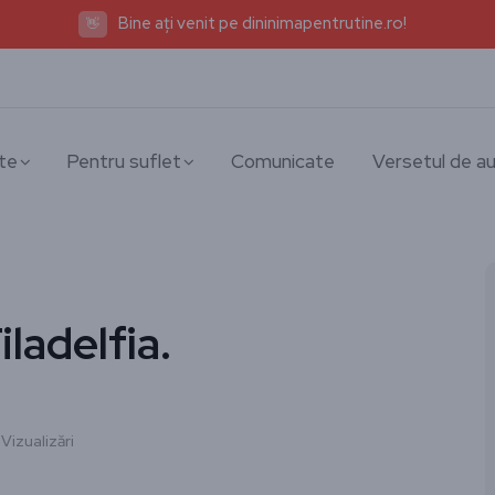
Bine ați venit pe dininimapentrutine.ro!
👋
te
Pentru suflet
Comunicate
Versetul de au
iladelfia.
Vizualizări