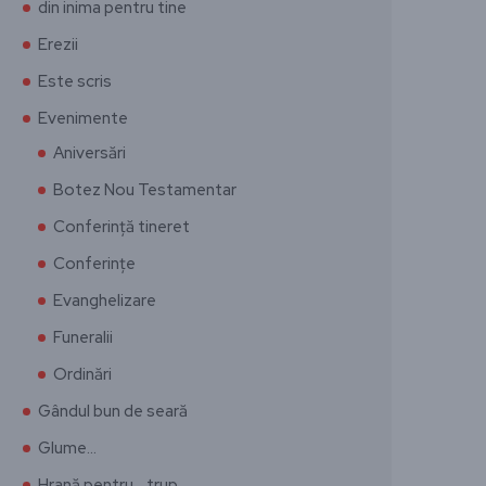
din inima pentru tine
Erezii
Este scris
Evenimente
Aniversări
Botez Nou Testamentar
Conferință tineret
Conferințe
Evanghelizare
Funeralii
Ordinări
Gândul bun de seară
Glume…
Hrană pentru… trup