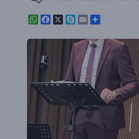
WhatsApp
Facebook
X
Skype
Email
Partajea