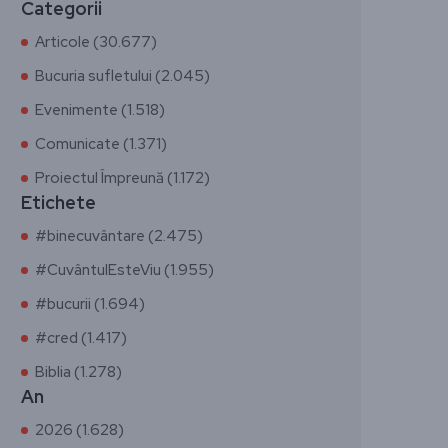
Categorii
Articole (30.677)
Bucuria sufletului (2.045)
Evenimente (1.518)
Comunicate (1.371)
Proiectul Împreună (1.172)
Etichete
#binecuvântare (2.475)
#CuvântulEsteViu (1.955)
#bucurii (1.694)
#cred (1.417)
Biblia (1.278)
An
2026 (1.628)