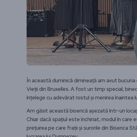
În această duminică dimineață am avut bucuria d
Vieții din Bruxelles. A fost un timp special, bin
înțelege cu adevărat rostul și menirea înaintea
Am găsit această biserică așezată într-un locaș d
Chiar dacă spațiul este închiriat, modul în care
prețuirea pe care frații și surorile din Biserica S
lucrarea lui Dumnezeu.