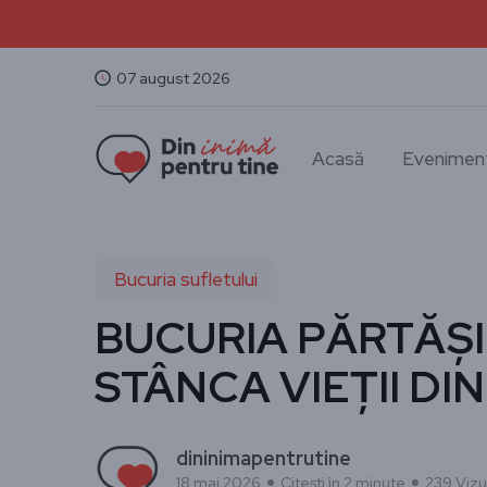
07 august 2026
Acasă
Evenimen
Bucuria sufletului
BUCURIA PĂRTĂȘIE
STÂNCA VIEȚII DI
dininimapentrutine
18 mai 2026
Citești în 2 minute
239 Vizua