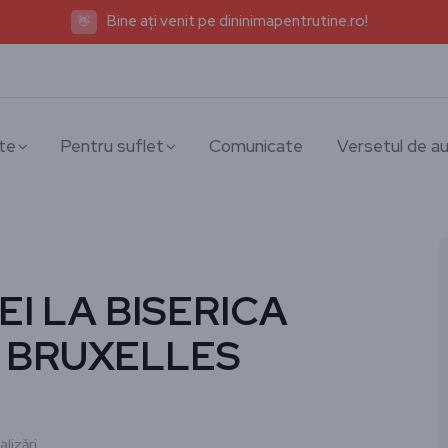
Bine ați venit pe dininimapentrutine.ro!
👋
te
Pentru suflet
Comunicate
Versetul de au
I LA BISERICA
N BRUXELLES
lizări