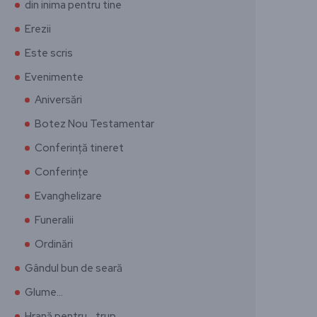
din inima pentru tine
Erezii
Este scris
Evenimente
Aniversări
Botez Nou Testamentar
Conferință tineret
Conferințe
Evanghelizare
Funeralii
Ordinări
Gândul bun de seară
Glume…
Hrană pentru… trup