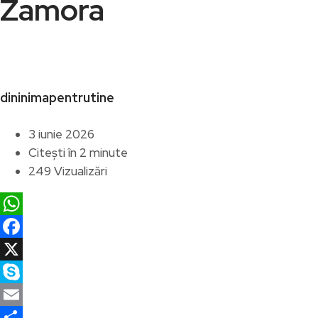
Zamora
dininimapentrutine
3 iunie 2026
Citești în 2 minute
249 Vizualizări
WhatsApp
Facebook
X
Skype
Email