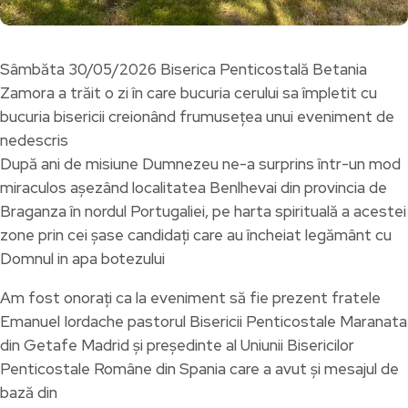
Sâmbăta 30/05/2026 Biserica Penticostală Betania
Zamora a trăit o zi în care bucuria cerului sa împletit cu
bucuria bisericii creionând frumusețea unui eveniment de
nedescris
După ani de misiune Dumnezeu ne-a surprins într-un mod
miraculos așezând localitatea Benlhevai din provincia de
Braganza în nordul Portugaliei, pe harta spirituală a acestei
zone prin cei șase candidați care au încheiat legământ cu
Domnul in apa botezului
Am fost onorați ca la eveniment să fie prezent fratele
Emanuel Iordache pastorul Bisericii Penticostale Maranata
din Getafe Madrid și președinte al Uniunii Bisericilor
Penticostale Române din Spania care a avut și mesajul de
bază din