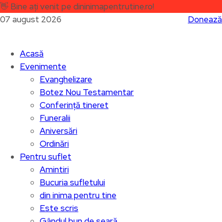
👋
Bine ați venit pe dininimapentrutine.ro!
07 august 2026
Donează
Acasă
Evenimente
Evanghelizare
Botez Nou Testamentar
Conferință tineret
Funeralii
Aniversări
Ordinări
Pentru suflet
Amintiri
Bucuria sufletului
din inima pentru tine
Este scris
Gândul bun de seară