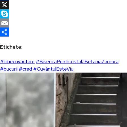
Facebook
X
Skype
Email
Partajează
Etichete:
#binecuvântare
#BisericaPenticostalăBetaniaZamora
#bucurii
#cred
#CuvântulEsteViu