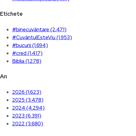
Etichete
#binecuvântare (2.471)
#CuvântulEsteViu (1.953)
#bucurii (1.694)
#cred (1.417)
Biblia (1.278)
An
2026 (1.623)
2025 (3.478)
2024 (4.294)
2023 (6.391)
2022 (3.680)