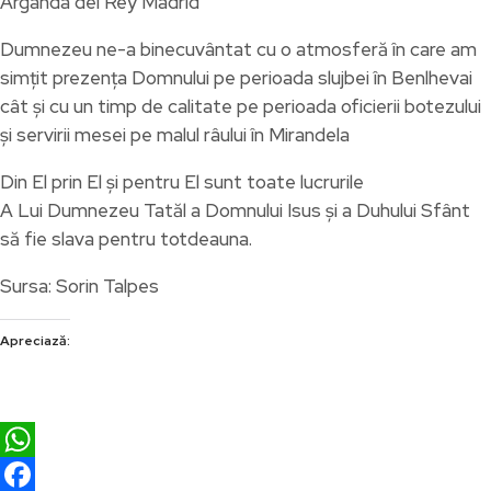
Arganda del Rey Madrid
Dumnezeu ne-a binecuvântat cu o atmosferă în care am
simțit prezența Domnului pe perioada slujbei în Benlhevai
cât și cu un timp de calitate pe perioada oficierii botezului
și servirii mesei pe malul râului în Mirandela
Din El prin El și pentru El sunt toate lucrurile
A Lui Dumnezeu Tatăl a Domnului Isus și a Duhului Sfânt
să fie slava pentru totdeauna.
Sursa: Sorin Talpes
Apreciază:
WhatsApp