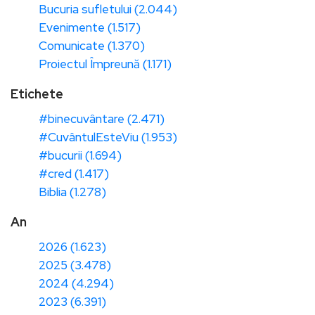
Bucuria sufletului (2.044)
Evenimente (1.517)
Comunicate (1.370)
Proiectul Împreună (1.171)
Etichete
#binecuvântare (2.471)
#CuvântulEsteViu (1.953)
#bucurii (1.694)
#cred (1.417)
Biblia (1.278)
An
2026 (1.623)
2025 (3.478)
2024 (4.294)
2023 (6.391)