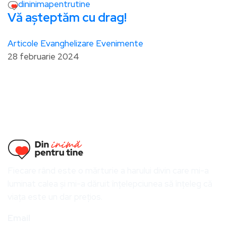
dininimapentrutine
Vă așteptăm cu drag!
Articole
Evanghelizare
Evenimente
28 februarie 2024
Fiecare rând este o mărturie a harului divin care mi-a
luminat calea și mi-a dăruit înțelepciunea să înțeleg că
viața este un dar prețios.
Email