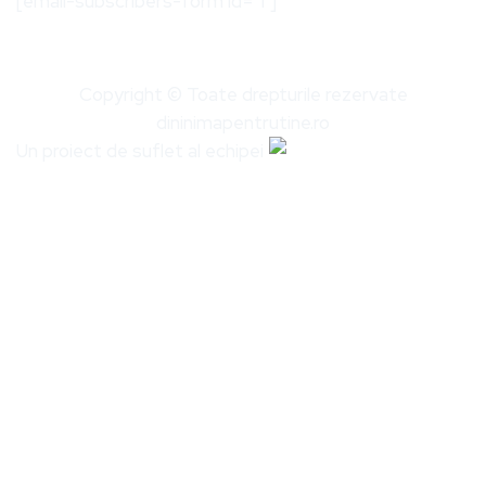
[email-subscribers-form id="1"]
Copyright © Toate drepturile rezervate
dininimapentrutine.ro
Un proiect de suflet al echipei