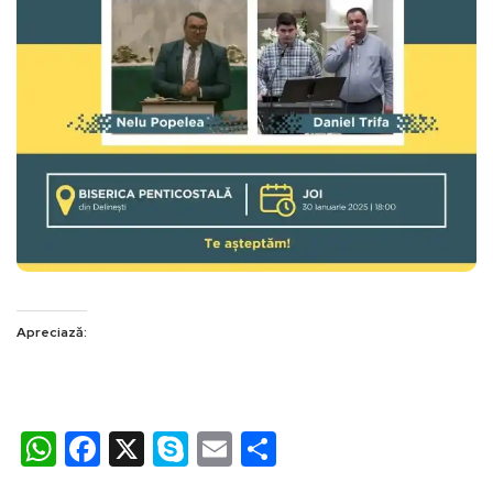
Apreciază:
WhatsApp
Facebook
X
Skype
Email
Partajează