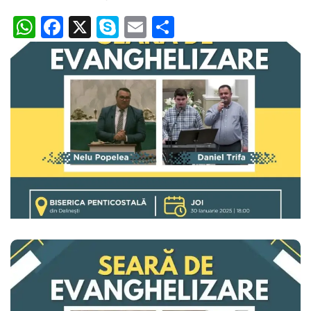
WhatsApp
Facebook
X
Skype
Email
Partajează