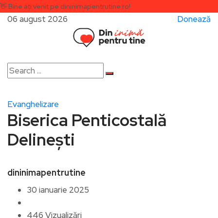
👋
Bine ați venit pe dininimapentrutine.ro!
06 august 2026
Donează
Evanghelizare
Biserica Penticostală
Delinești
dininimapentrutine
30 ianuarie 2025
446 Vizualizări