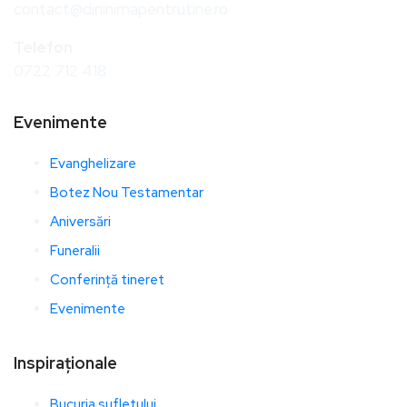
contact@dininimapentrutine.ro
Telefon
0722 712 418
Evenimente
Evanghelizare
Botez Nou Testamentar
Aniversări
Funeralii
Conferință tineret
Evenimente
Inspiraționale
Bucuria sufletului