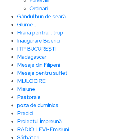
Funeralii
Ordinări
Gândul bun de seară
Glume…
Hrană pentru… trup
Inaugurare Biserici
ITP BUCUREȘTI
Madagascar
Mesaje din Filipeni
Mesaje pentru suflet
MIJLOCIRE
Misiune
Pastorale
poza de duminica
Predici
Proiectul Împreună
RADIO LEVI-Emisiuni
Sărbători