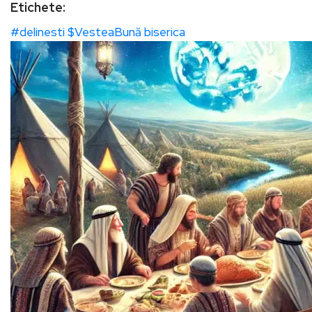
Etichete:
#delinesti
$VesteaBună
biserica