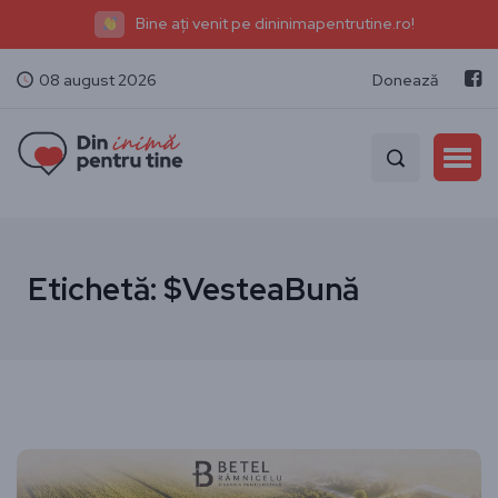
Bine ați venit pe dininimapentrutine.ro!
08 august 2026
Donează
Etichetă:
$VesteaBună