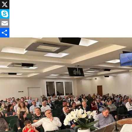
Facebook
X
Skype
Email
Partajează