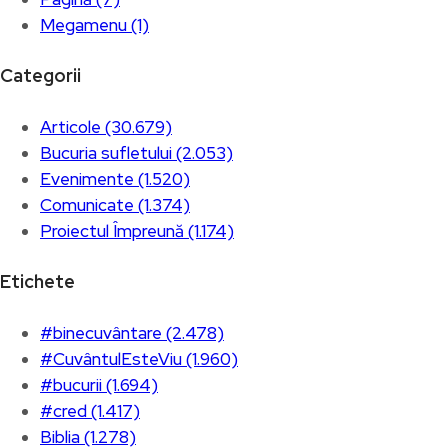
Megamenu (1)
Categorii
Articole (30.679)
Bucuria sufletului (2.053)
Evenimente (1.520)
Comunicate (1.374)
Proiectul Împreună (1.174)
Etichete
#binecuvântare (2.478)
#CuvântulEsteViu (1.960)
#bucurii (1.694)
#cred (1.417)
Biblia (1.278)