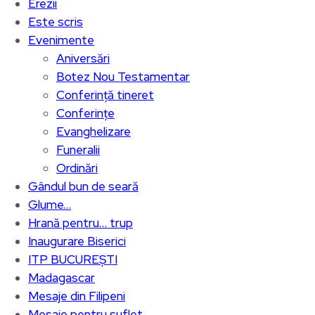
Erezii
Este scris
Evenimente
Aniversări
Botez Nou Testamentar
Conferință tineret
Conferințe
Evanghelizare
Funeralii
Ordinări
Gândul bun de seară
Glume…
Hrană pentru… trup
Inaugurare Biserici
ITP BUCUREȘTI
Madagascar
Mesaje din Filipeni
Mesaje pentru suflet