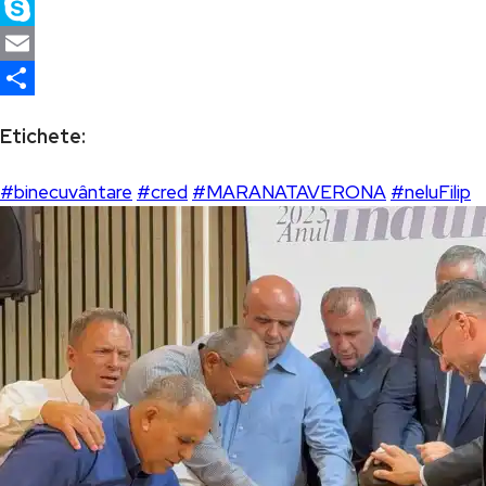
X
Skype
Email
Partajează
Etichete:
#binecuvântare
#cred
#MARANATAVERONA
#neluFilip