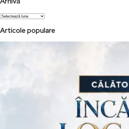
Arhivă
Arhivă
Articole populare