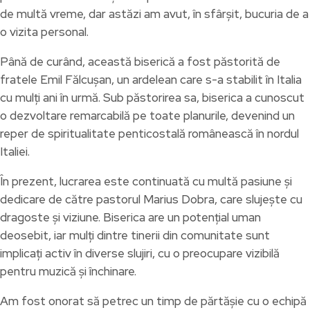
de multă vreme, dar astăzi am avut, în sfârșit, bucuria de a
o vizita personal.
Până de curând, această biserică a fost păstorită de
fratele Emil Fălcușan, un ardelean care s-a stabilit în Italia
cu mulți ani în urmă. Sub păstorirea sa, biserica a cunoscut
o dezvoltare remarcabilă pe toate planurile, devenind un
reper de spiritualitate penticostală românească în nordul
Italiei.
În prezent, lucrarea este continuată cu multă pasiune și
dedicare de către pastorul Marius Dobra, care slujește cu
dragoste și viziune. Biserica are un potențial uman
deosebit, iar mulți dintre tinerii din comunitate sunt
implicați activ în diverse slujiri, cu o preocupare vizibilă
pentru muzică și închinare.
Am fost onorat să petrec un timp de părtășie cu o echipă