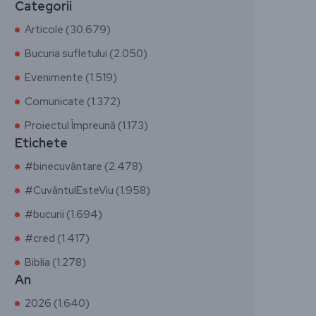
Categorii
Articole (30.679)
Bucuria sufletului (2.050)
Evenimente (1.519)
Comunicate (1.372)
Proiectul Împreună (1.173)
Etichete
#binecuvântare (2.478)
#CuvântulEsteViu (1.958)
#bucurii (1.694)
#cred (1.417)
Biblia (1.278)
An
2026 (1.640)