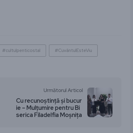
ză
#cultulpenticostal
#CuvântulEsteViu
Următorul Articol
Cu recunoștință și bucur
ie – Mulțumire pentru Bi
serica Filadelfia Moșnița