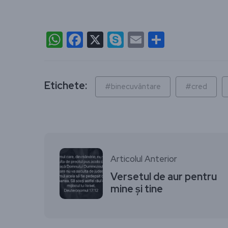
WhatsApp
Facebook
X
Skype
Email
Partajea
Etichete:
#binecuvântare
#cred
Articolul Anterior
Versetul de aur pentru
mine și tine