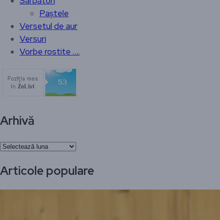
Sărbători
Paștele
Versetul de aur
Versuri
Vorbe rostite ….
Arhivă
Arhivă
Articole populare