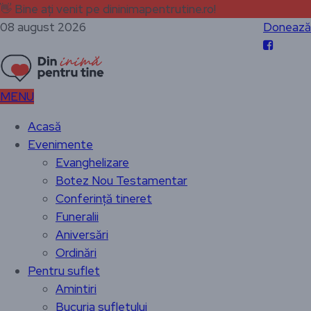
👋
Bine ați venit pe dininimapentrutine.ro!
08 august 2026
Donează
MENU
Acasă
Evenimente
Evanghelizare
Botez Nou Testamentar
Conferință tineret
Funeralii
Aniversări
Ordinări
Pentru suflet
Amintiri
Bucuria sufletului