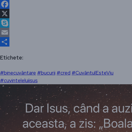
WhatsApp
Facebook
X
Skype
Email
Partajează
Etichete:
#binecuvântare
#bucurii
#cred
#CuvântulEsteViu
#cuvinteleluiisus