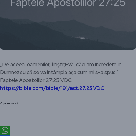
„De aceea, oamenilor, liniștiți-vă, căci am încredere în
Dumnezeu că se va întâmpla așa cum mi s-a spus.”
‭‭Faptele Apostolilor‬ ‭27‬:‭25‬ ‭VDC‬‬
https://bible.com/bible/191/act.27.25.VDC
Apreciază: