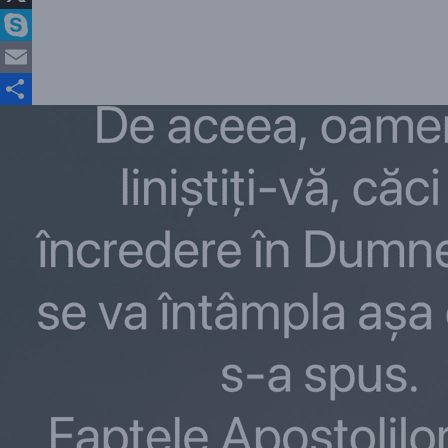
X
Skype
Email
Partajează