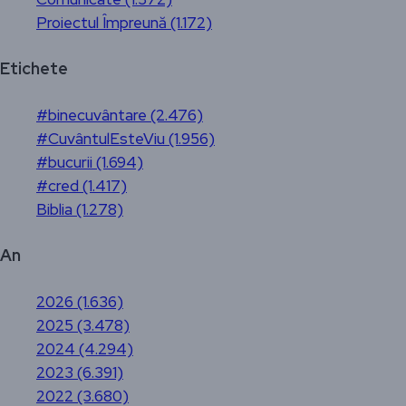
Proiectul Împreună (1.172)
Etichete
#binecuvântare (2.476)
#CuvântulEsteViu (1.956)
#bucurii (1.694)
#cred (1.417)
Biblia (1.278)
An
2026 (1.636)
2025 (3.478)
2024 (4.294)
2023 (6.391)
2022 (3.680)