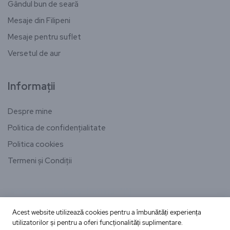
Gândul bun de seară
Mesaje din Filipeni
Mesaje pentru suflet
Versetul de aur
Informații
Despre mine
Politica de confidențialitate
Politica cookies
Termeni și Condiții
[email-subscribers-form id="1"]
Acest website utilizează cookies pentru a îmbunătăți experiența
utilizatorilor și pentru a oferi funcționalități suplimentare.