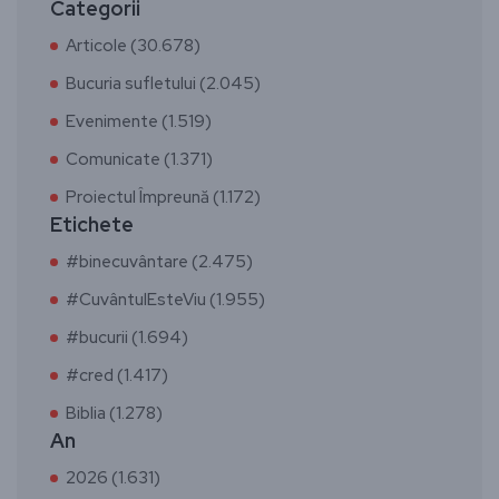
Categorii
Articole (30.678)
Bucuria sufletului (2.045)
Evenimente (1.519)
Comunicate (1.371)
Proiectul Împreună (1.172)
Etichete
#binecuvântare (2.475)
#CuvântulEsteViu (1.955)
#bucurii (1.694)
#cred (1.417)
Biblia (1.278)
An
2026 (1.631)