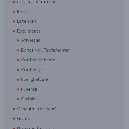
din inima pentru tine
Erezii
Este scris
Evenimente
Aniversări
Botez Nou Testamentar
Conferință tineret
Conferințe
Evanghelizare
Funeralii
Ordinări
Gândul bun de seară
Glume…
Hrană pentru… trup