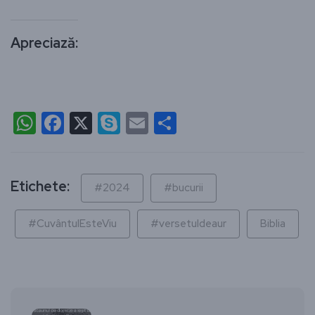
Apreciază:
WhatsApp
Facebook
X
Skype
Email
Partajează
Etichete:
#2024
#bucurii
#CuvântulEsteViu
#versetuldeaur
Biblia