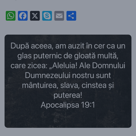
WhatsApp
Facebook
X
Skype
Email
Partajează