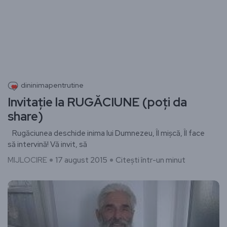
dininimapentrutine
Invitație la RUGĂCIUNE (poți da
share)
Rugăciunea deschide inima lui Dumnezeu, Îl mișcă, Îl face
să intervină! Vă invit, să
MIJLOCIRE
17 august 2015
Citești într-un minut