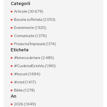
Categorii
Articole (30.679)
Bucuria sufletului (2.053)
Evenimente (1.520)
Comunicate (1.376)
Proiectul Împreună (1.174)
Etichete
#binecuvântare (2.480)
#CuvântulEsteViu (1.961)
#bucurii (1.694)
#cred (1.417)
Biblia (1.278)
An
2026 (1.649)