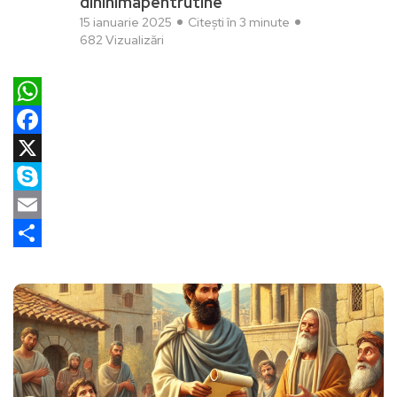
dininimapentrutine
15 ianuarie 2025
Citești în 3 minute
682 Vizualizări
WhatsApp
Facebook
X
Skype
Email
Partajează