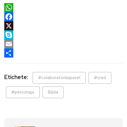
WhatsApp
Facebook
X
Skype
Email
Partajează
Etichete:
#colaboratoriluipavel
#cred
#personaje
Biblia