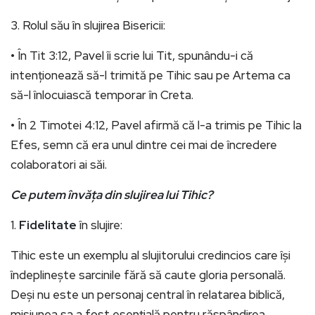
3. Rolul său în slujirea Bisericii:
• În Tit 3:12, Pavel îi scrie lui Tit, spunându-i că
intenționează să-l trimită pe Tihic sau pe Artema ca
să-l înlocuiască temporar în Creta.
• În 2 Timotei 4:12, Pavel afirmă că l-a trimis pe Tihic la
Efes, semn că era unul dintre cei mai de încredere
colaboratori ai săi.
Ce putem învăța din slujirea lui Tihic?
1.
Fidelitate
în slujire:
Tihic este un exemplu al slujitorului credincios care își
îndeplinește sarcinile fără să caute gloria personală.
Deși nu este un personaj central în relatarea biblică,
misiunea sa a fost esențială pentru răspândirea