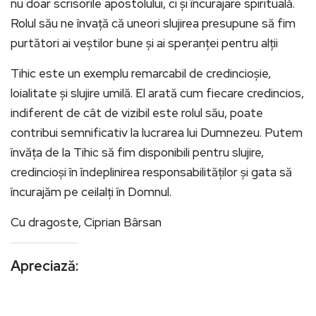
nu doar scrisorile apostolului, ci și încurajare spirituală.
Rolul său ne învață că uneori slujirea presupune să fim
purtători ai veștilor bune și ai speranței pentru alții
Tihic este un exemplu remarcabil de credincioșie,
loialitate și slujire umilă. El arată cum fiecare credincios,
indiferent de cât de vizibil este rolul său, poate
contribui semnificativ la lucrarea lui Dumnezeu. Putem
învăța de la Tihic să fim disponibili pentru slujire,
credincioși în îndeplinirea responsabilităților și gata să
încurajăm pe ceilalți în Domnul.
Cu dragoste, Ciprian Bârsan
Apreciază: