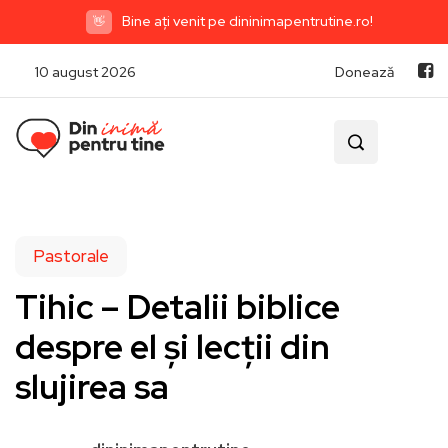
Bine ați venit pe dininimapentrutine.ro!
👋
10 august 2026
Donează
Pastorale
Tihic – Detalii biblice
despre el și lecții din
slujirea sa