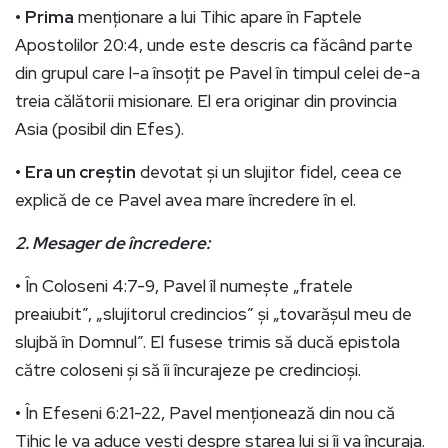
•
Prima
menționare a lui Tihic apare în Faptele
Apostolilor 20:4, unde este descris ca făcând parte
din grupul care l-a însoțit pe Pavel în timpul celei de-a
treia călătorii misionare. El era originar din provincia
Asia (posibil din Efes).
•
Era un creștin
devotat și un slujitor fidel, ceea ce
explică de ce Pavel avea mare încredere în el.
2. Mesager de încredere:
• În Coloseni 4:7-9, Pavel îl numește „fratele
preaiubit”, „slujitorul credincios” și „tovarășul meu de
slujbă în Domnul”. El fusese trimis să ducă epistola
către coloseni și să îi încurajeze pe credincioși.
• În Efeseni 6:21-22, Pavel menționează din nou că
Tihic le va aduce vești despre starea lui și îi va încuraja.