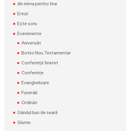
din inima pentru tine
Erezii
Este scris
Evenimente
Aniversări
Botez Nou Testamentar
Conferință tineret
Conferințe
Evanghelizare
Funeralii
Ordinări
Gândul bun de seară
Glume…