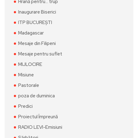
Hrană pentru… trup
Inaugurare Biserici
ITP BUCUREȘTI
Madagascar
Mesaje din Filipeni
Mesaje pentru suflet
MIJLOCIRE
Misiune
Pastorale
poza de duminica
Predici
Proiectul Împreună
RADIO LEVI-Emisiuni
Sărbători