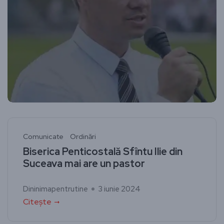
Comunicate
Ordinări
Biserica Penticostală Sfîntu Ilie din
Suceava mai are un pastor
Dininimapentrutine
3 iunie 2024
Citește