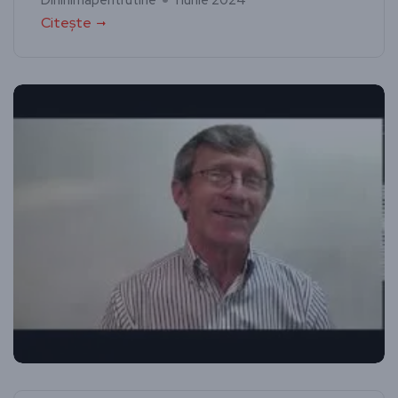
Dininimapentrutine
1 iunie 2024
Citește