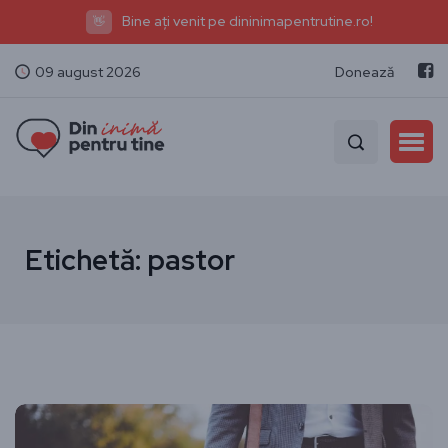
Bine ați venit pe dininimapentrutine.ro!
👋
09 august 2026
Donează
Etichetă:
pastor