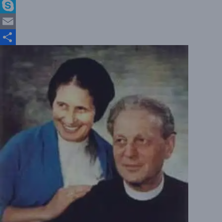
X
Skype
Email
Partajează