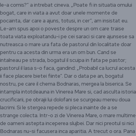
le-a comis?” a intrebat cineva. „Poate fi in situatia omului
bogat, care in viata a avut doar unele momente de
pocainta, dar care a ajuns, totusi, in cer”, am insistat eu.
Le-am spus apoi o poveste despre un om care traise
toata viata exploatandu-i pe cei saraci si care ajunsese sa
nutreasca o mare ura fata de pastorul din localitate doar
pentru ca acesta din urma era un om bun. Cand se
intalneau pe strada, bogatul il scuipa in fata pe pastor;
pastorul il lasa s-o faca, gandind: „Probabil ca lucrul acesta
ii face placere bietei fiinte”. Dar o data pe an, bogatul
nostru, pe care il chema Bodnaras, mergea la biserica. Se
intampla intotdeauna in Vinerea Mare si, cad asculta istoria
crucificarii, pe obrajii lui dolofani se scurgeau mereu doua
lacrimi. Si le stergea repede si pleca inainte de a se
strange colecta. Intr-o zi de Vinerea Mare, o mare multime
de oameni astepta inceperea slujbei. Dar nici preotul si nici
Bodnaras nu-si facusera inca aparitia. A trecut o ora. Pana