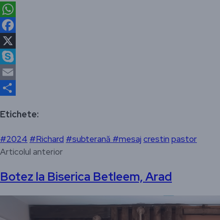
WhatsApp
Facebook
X
Skype
Email
Partajează
Etichete:
#2024
#Richard
#subterană #mesaj
crestin
pastor
Articolul anterior
Botez la Biserica Betleem, Arad