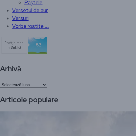
Paștele
Versetul de aur
Versuri
Vorbe rostite ….
Arhivă
Arhivă
Articole populare