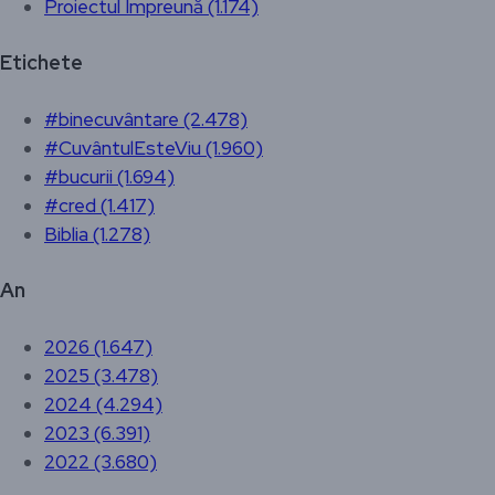
Proiectul Împreună (1.174)
Etichete
#binecuvântare (2.478)
#CuvântulEsteViu (1.960)
#bucurii (1.694)
#cred (1.417)
Biblia (1.278)
An
2026 (1.647)
2025 (3.478)
2024 (4.294)
2023 (6.391)
2022 (3.680)