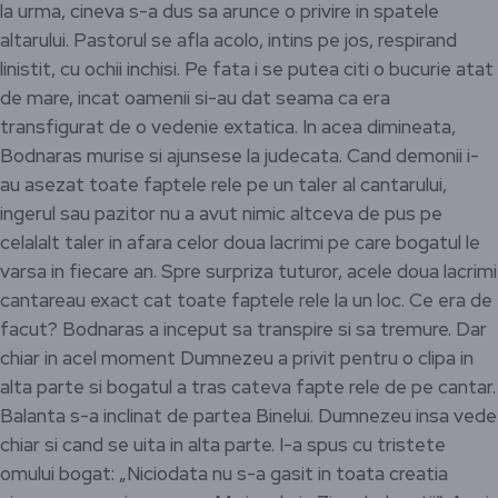
la urma, cineva s-a dus sa arunce o privire in spatele
altarului. Pastorul se afla acolo, intins pe jos, respirand
linistit, cu ochii inchisi. Pe fata i se putea citi o bucurie atat
de mare, incat oamenii si-au dat seama ca era
transfigurat de o vedenie extatica. In acea dimineata,
Bodnaras murise si ajunsese la judecata. Cand demonii i-
au asezat toate faptele rele pe un taler al cantarului,
ingerul sau pazitor nu a avut nimic altceva de pus pe
celalalt taler in afara celor doua lacrimi pe care bogatul le
varsa in fiecare an. Spre surpriza tuturor, acele doua lacrimi
cantareau exact cat toate faptele rele la un loc. Ce era de
facut? Bodnaras a inceput sa transpire si sa tremure. Dar
chiar in acel moment Dumnezeu a privit pentru o clipa in
alta parte si bogatul a tras cateva fapte rele de pe cantar.
Balanta s-a inclinat de partea Binelui. Dumnezeu insa vede
chiar si cand se uita in alta parte. I-a spus cu tristete
omului bogat: „Niciodata nu s-a gasit in toata creatia