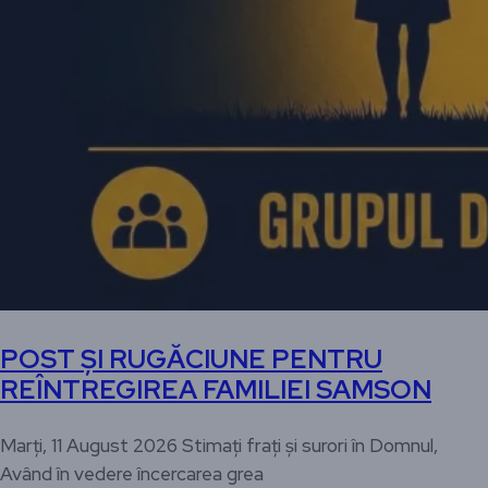
POST ȘI RUGĂCIUNE PENTRU
REÎNTREGIREA FAMILIEI SAMSON
Marți, 11 August 2026 Stimați frați și surori în Domnul,
Având în vedere încercarea grea