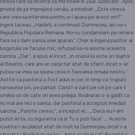
cineva care sa incerce sa Ma insele in Ziua Judecatii”. Apoi,
privind de jur imprejurul cerului, a intrebat: „Este cineva
care vrea sa intervina pentru a-l apara pe acest om?”
ingerii taceau. „Haideti, a continuat Dumnezeu, aici nu-i
Republica Populara Romana. Noi nu condamnam pe nimeni
fara sa ii dam sansa unei aparari.” Chiar si ingerul pazitor al
bogatului se facuse mic, refuzad sa-si asume aceasta
sarcina. „Dar”, a spus el incet, „in orasul lui este un slujitor
al Bisericii, care are un caracter atat de sfant, incat s-ar
putea sa vrea sa spuna ceva in favoarea omului nostru.”
Astfel ca pastorul a fost adus in cer, in timp ce trupul ii
ramasese jos, pe pamat. Cand l-a zarit pe cel pe care il
umilea ori de cate ori avea prilejul, Bodnaras s-a gadit ca
nu mai are nici o sansa, dar pastorul a acceptat imediat
sarcina. „Parinte ceresc”, a inceput el… „ Daca eu l-am
putut ierta, cu siguranta ca si Tu o poti face” … Aceste
cuvinte i-au placut atat de mult lui Dumnezeu, incat i-a
strigat lui Bodnaras pe loc: „Intra acum in rai!” Bogatul a