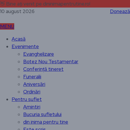
👋
Bine ați venit pe dininimapentrutine.ro!
10 august 2026
Donează
MENU
Acasă
Evenimente
Evanghelizare
Botez Nou Testamentar
Conferință tineret
Funeralii
Aniversări
Ordinări
Pentru suflet
Amintiri
Bucuria sufletului
din inima pentru tine
Este scris