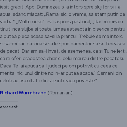
iesit grabit. Apoi Dumnezeu s-a intors spre slujitor si i-a
spus, adanc miscat: „Ramai aici o vreme, sa stam putin de
vorba.” „Multumesc”, i-a raspuns pastorul, „dar nu mi-am
tinut inca slujba si toata lumea asteapta in biserica pentru
a putea pleca acasa sa-si ia pranzul. Trebuie sa ma intorc
si sa-mi fac datoria si sa le spun oamenilor sa se fereasca
de pacat. Dar am sa-i invat, de asemenea, ca si Tu ne ierti,
ca iti oferi dragostea chiar si celui mai rau dintre pacatosi.
Daca Te-ai apuca sa-l judeci pe om potrivit cu ceea ce
merita, nici unul dintre noi n-ar putea scapa.” Oamenii din
celula au ascultat in liniste intreaga poveste.”
Richard Wurmbrand
(Romanian)
Apreciază: