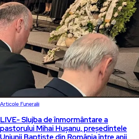
Articole
Funeralii
LIVE- Slujba de înmormântare a
pastorului Mihai Hușanu, președintele
Uniunii Baptiste din România între anii