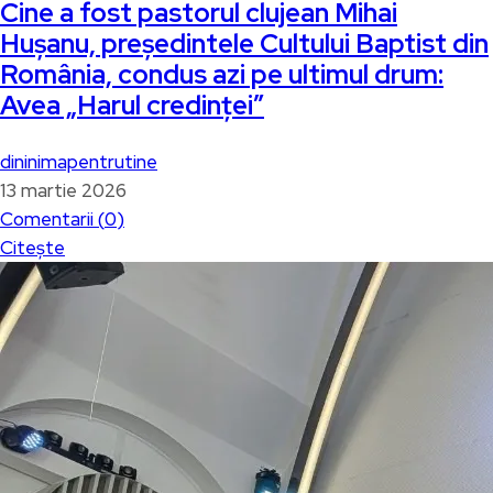
Cine a fost pastorul clujean Mihai
Hușanu, președintele Cultului Baptist din
România, condus azi pe ultimul drum:
Avea „Harul credinței”
dininimapentrutine
13 martie 2026
Comentarii (
0
)
Citește