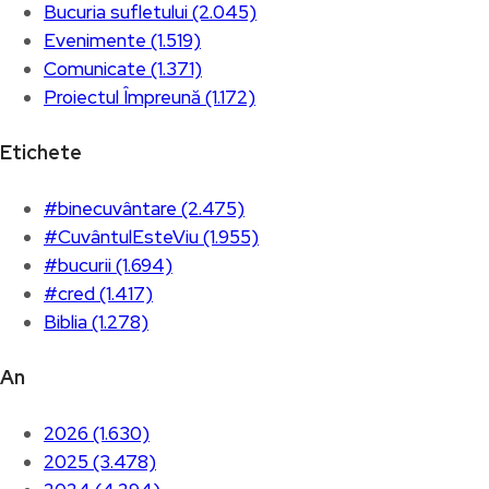
Bucuria sufletului (2.045)
Evenimente (1.519)
Comunicate (1.371)
Proiectul Împreună (1.172)
Etichete
#binecuvântare (2.475)
#CuvântulEsteViu (1.955)
#bucurii (1.694)
#cred (1.417)
Biblia (1.278)
An
2026 (1.630)
2025 (3.478)