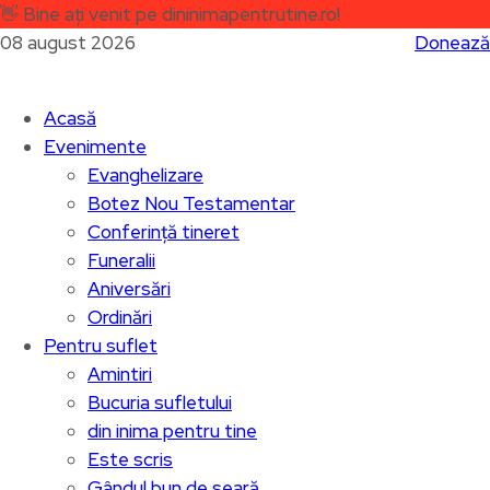
👋
Bine ați venit pe dininimapentrutine.ro!
08 august 2026
Donează
Acasă
Evenimente
Evanghelizare
Botez Nou Testamentar
Conferință tineret
Funeralii
Aniversări
Ordinări
Pentru suflet
Amintiri
Bucuria sufletului
din inima pentru tine
Este scris
Gândul bun de seară