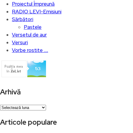
Proiectul Împreună
RADIO LEVI-Emisiuni
Sărbători
Paștele
Versetul de aur
Versuri
Vorbe rostite ….
Arhivă
Arhivă
Articole populare