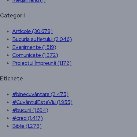
Megamenu (1)
Categorii
Articole (30.678)
Bucuria sufletului (2.046)
Evenimente (1.519)
Comunicate (1.372)
Proiectul Împreună (1.172)
Etichete
#binecuvântare (2.475)
#CuvântulEsteViu (1.955)
#bucurii (1.694)
#cred (1.417)
Biblia (1.278)