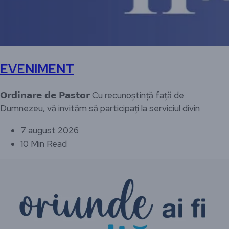
EVENIMENT
𝗢𝗿𝗱𝗶𝗻𝗮𝗿𝗲 𝗱𝗲 𝗣𝗮𝘀𝘁𝗼𝗿 Cu recunoștință față de
Dumnezeu, vă invităm să participați la serviciul divin
7 august 2026
10 Min Read