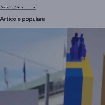
Arhivă
Articole populare