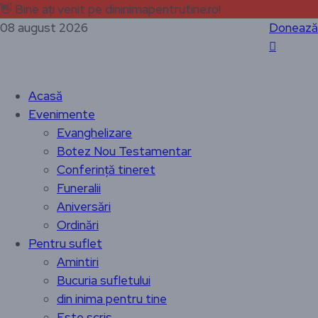
👋
Bine ați venit pe dininimapentrutine.ro!
08 august 2026
Donează
Acasă
Evenimente
Evanghelizare
Botez Nou Testamentar
Conferință tineret
Funeralii
Aniversări
Ordinări
Pentru suflet
Amintiri
Bucuria sufletului
din inima pentru tine
Este scris