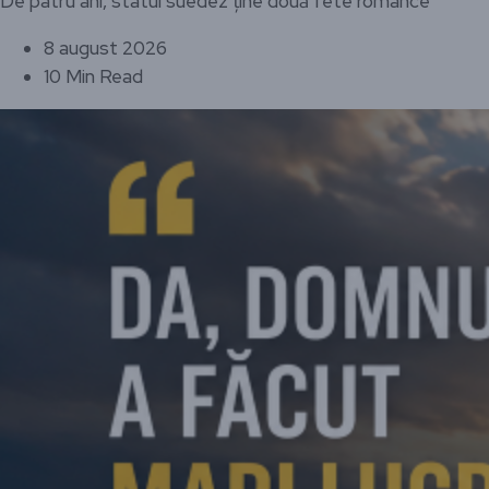
De patru ani, statul suedez ține două fete românce
8 august 2026
10 Min Read