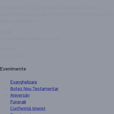
Fiecare rând este o mărturie a harului divin care mi-a
luminat calea și mi-a dăruit înțelepciunea să înțeleg că viața
este un dar prețios.
Email
contact@dininimapentrutine.ro
Telefon
0722 712 418
Evenimente
Evanghelizare
Botez Nou Testamentar
Aniversări
Funeralii
Conferință tineret