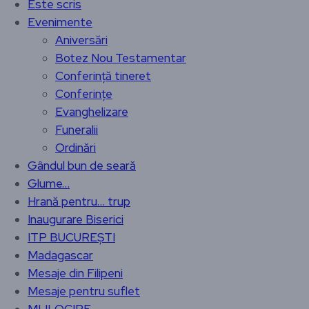
Este scris
Evenimente
Aniversări
Botez Nou Testamentar
Conferință tineret
Conferințe
Evanghelizare
Funeralii
Ordinări
Gândul bun de seară
Glume…
Hrană pentru… trup
Inaugurare Biserici
ITP BUCUREȘTI
Madagascar
Mesaje din Filipeni
Mesaje pentru suflet
MIJLOCIRE