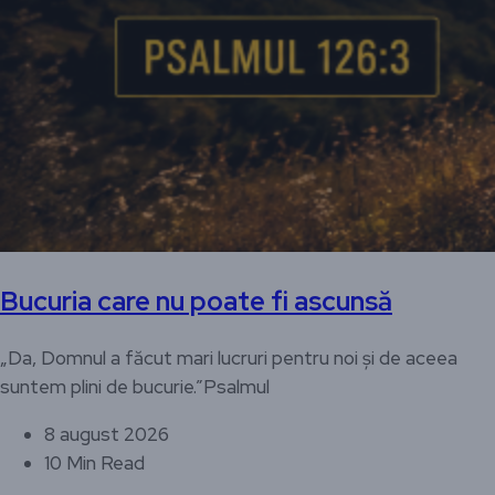
Bucuria care nu poate fi ascunsă
„Da, Domnul a făcut mari lucruri pentru noi și de aceea
suntem plini de bucurie.”Psalmul
8 august 2026
10 Min Read