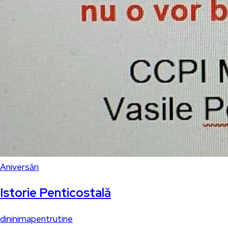
Aniversări
Istorie Penticostală
dininimapentrutine