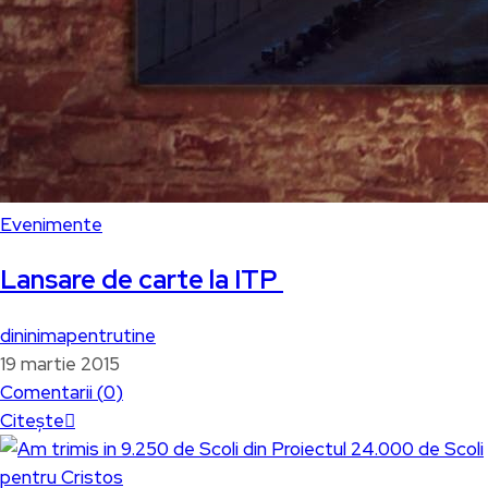
Evenimente
Lansare de carte la ITP
dininimapentrutine
19 martie 2015
Comentarii (
0
)
Citește