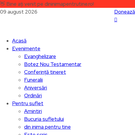
👋
Bine ați venit pe dininimapentrutine.ro!
09 august 2026
Donează
Acasă
Evenimente
Evanghelizare
Botez Nou Testamentar
Conferință tineret
Funeralii
Aniversări
Ordinări
Pentru suflet
Amintiri
Bucuria sufletului
din inima pentru tine
Este scris