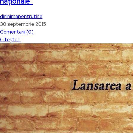
naţionale”
dininimapentrutine
30 septembrie 2015
Comentarii (
0
)
Citește