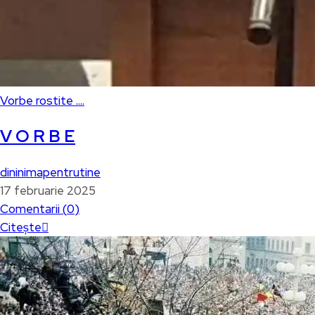
Vorbe rostite ....
V O R B E
dininimapentrutine
17 februarie 2025
Comentarii (
0
)
Citește