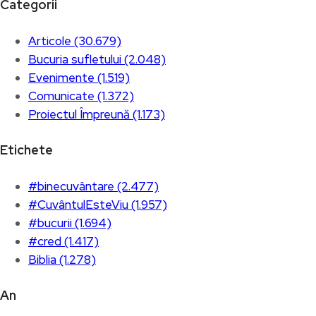
Categorii
Articole (30.679)
Bucuria sufletului (2.048)
Evenimente (1.519)
Comunicate (1.372)
Proiectul Împreună (1.173)
Etichete
#binecuvântare (2.477)
#CuvântulEsteViu (1.957)
#bucurii (1.694)
#cred (1.417)
Biblia (1.278)
An