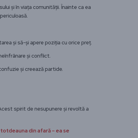
ui și în viața comunității. Înainte ca ea
periculoasă.
ea și să-și apere poziția cu orice preț.
eînfrânare și conflict.
confuzie și creează partide.
Acest spirit de nesupunere și revoltă a
ntotdeauna din afară – ea se