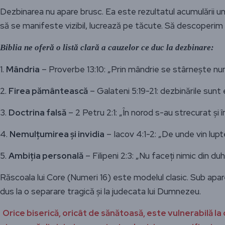
Dezbinarea nu apare brusc. Ea este rezultatul acumulării unor 
să se manifeste vizibil, lucrează pe tăcute. Să descoperi
Biblia ne oferă o listă clară a cauzelor ce duc la dezbinare:
1.
Mândria
– Proverbe 13:10: „Prin mândrie se stârnește num
2.
Firea pământească
– Galateni 5:19-21: dezbinările sunt 
3.
Doctrina falsă
– 2 Petru 2:1: „În norod s-au strecurat și
4.
Nemulțumirea și invidia
– Iacov 4:1-2: „De unde vin lupte
5.
Ambiția personală
– Filipeni 2:3: „Nu faceți nimic din du
Răscoala lui Core (Numeri 16) este modelul clasic. Sub apare
dus la o separare tragică și la judecata lui Dumnezeu.
Orice biserică, oricât de sănătoasă, este vulnerabilă 