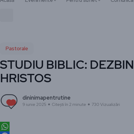
Acasă
Evenimente
Pentru suflet
Comunica
Pastorale
STUDIU BIBLIC: DEZBI
HRISTOS
dininimapentrutine
9 iunie 2025
Citești în 2 minute
730 Vizualizări