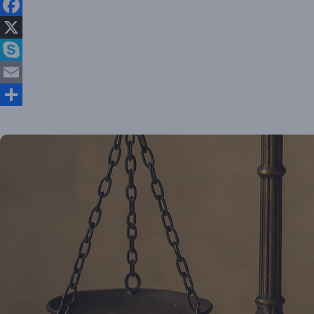
WhatsApp
Facebook
X
Skype
Email
Partajează