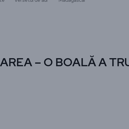
te
Versetul de aur
Madagascar
NAREA – O BOALĂ A TR