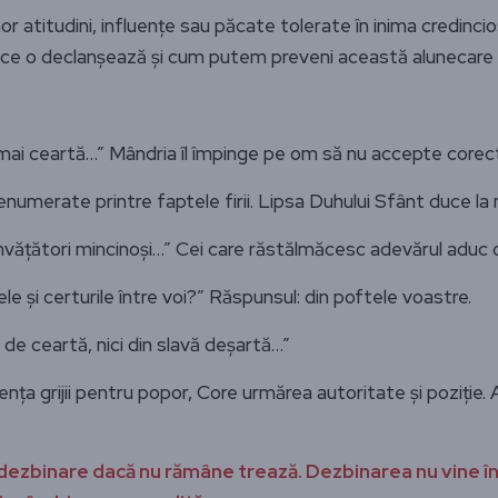
atitudini, influențe sau păcate tolerate în inima credinciosul
m ce o declanșează și cum putem preveni această alunecare 
ai ceartă…” Mândria îl împinge pe om să nu accepte corectar
enumerate printre faptele firii. Lipsa Duhului Sfânt duce la n
 învățători mincinoși…” Cei care răstălmăcesc adevărul aduc 
le și certurile între voi?” Răspunsul: din poftele voastre.
h de ceartă, nici din slavă deșartă…”
nța grijii pentru popor, Core urmărea autoritate și poziție. 
la dezbinare dacă nu rămâne trează. Dezbinarea nu vine î