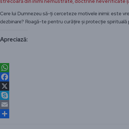
strecoară din inimi nemustrate, doctrine neverificate 
Cere lui Dumnezeu să-ți cerceteze motivele inimii: este vre
dezbinare? Roagă-te pentru curățire și protecție spirituală
Apreciază:
WhatsApp
Facebook
X
Skype
Email
Partajează