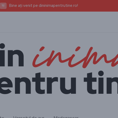
Bine ați venit pe dininimapentrutine.ro!
👋