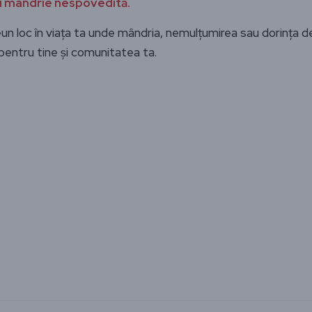
și mândrie nespovedită.
un loc în viața ta unde mândria, nemulțumirea sau dorința d
 pentru tine și comunitatea ta.