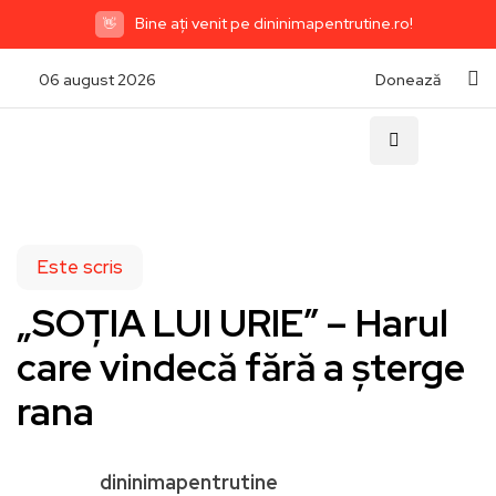
Bine ați venit pe dininimapentrutine.ro!
👋
06 august 2026
Donează
Este scris
„SOȚIA LUI URIE” – Harul
care vindecă fără a șterge
rana
dininimapentrutine