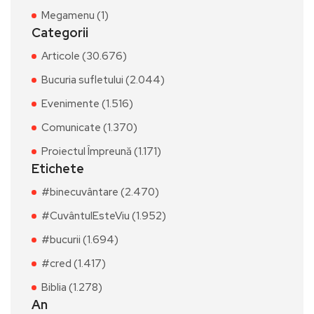
Megamenu (1)
Categorii
Articole (30.676)
Bucuria sufletului (2.044)
Evenimente (1.516)
Comunicate (1.370)
Proiectul Împreună (1.171)
Etichete
#binecuvântare (2.470)
#CuvântulEsteViu (1.952)
#bucurii (1.694)
#cred (1.417)
Biblia (1.278)
An