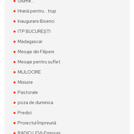
Glume…
Hrană pentru… trup
Inaugurare Biserici
ITP BUCUREȘTI
Madagascar
Mesaje din Filipeni
Mesaje pentru suflet
MIJLOCIRE
Misiune
Pastorale
poza de duminica
Predici
Proiectul Împreună
RADIO LEVI-Emisiuni