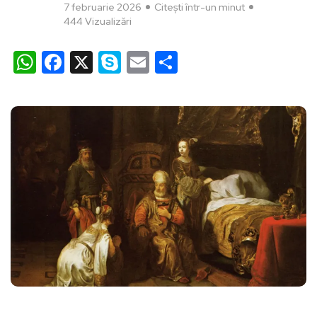
7 februarie 2026
Citești într-un minut
444 Vizualizări
WhatsApp
Facebook
X
Skype
Email
Partajează