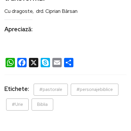
Cu dragoste, drd. Ciprian Bârsan
Apreciază:
WhatsApp
Facebook
X
Skype
Email
Partajează
Etichete:
#pastorale
#personajebiblice
#Urie
Biblia