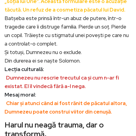
„soția lui Urie”. Această formulare este o acuzație
tăcută. Un refuz de a cosmetiza păcatul lui David.
Batșeba este prinsă într-un abuz de putere, într-o
tragedie care îi distruge familia. Pierde un soț. Pierde
un copil. Trăiește cu stigmatul unei povești pe care nu
a controlat-o complet.
Și totuși, Dumnezeu nu o exclude.
Din durerea ei se naște Solomon.
Lecția culturală:
Dumnezeu nu rescrie trecutul ca și cum n-ar fi
existat. El îl vindecă fără a-l nega.
Mesaj moral:
Chiar și atunci când ai fost rănit de păcatul altora,
Dumnezeu poate construi viitor din cenușă.
Harul nu neagă trauma, dar o
transformă.