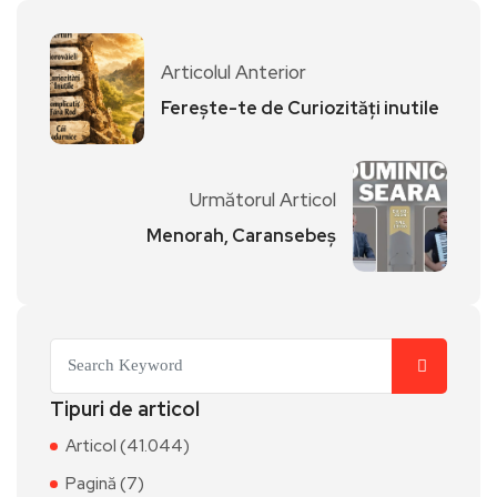
Articolul Anterior
Ferește-te de Curiozități inutile
Următorul Articol
Menorah, Caransebeș
Tipuri de articol
Articol (41.044)
Pagină (7)