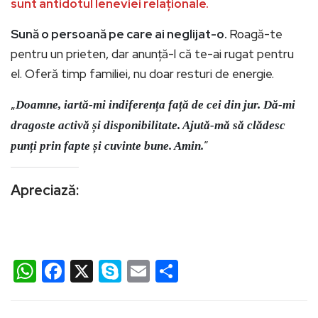
sunt antidotul leneviei relaționale.
Sună o persoană pe care ai neglijat-o.
Roagă-te
pentru un prieten, dar anunță-l că te-ai rugat pentru
el. Oferă timp familiei, nu doar resturi de energie.
„
Doamne, iartă-mi indiferența față de cei din jur. Dă-mi
dragoste activă și disponibilitate. Ajută-mă să clădesc
”
punți prin fapte și cuvinte bune. Amin.
Apreciază:
WhatsApp
Facebook
X
Skype
Email
Partajează