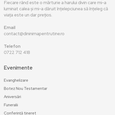
Fiecare rând este o mărturie a harului divin care mi-a
luminat calea și mi-a dăruit înțelepciunea să înțeleg că
viața este un dar prețios.
Email
contact@dininimapentrutine.ro
Telefon
0722 712 418
Evenimente
Evanghelizare
Botez Nou Testamentar
Aniversări
Funeralii
Conferință tineret