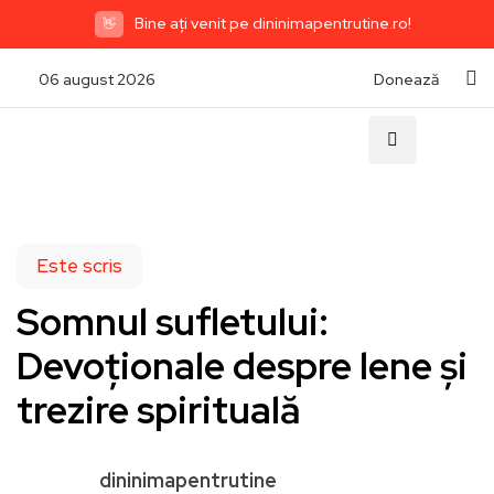
Bine ați venit pe dininimapentrutine.ro!
👋
06 august 2026
Donează
Este scris
Somnul sufletului:
Devoționale despre lene și
trezire spirituală
dininimapentrutine