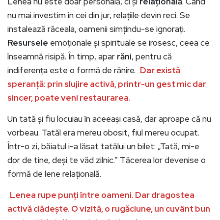
Lenea nu este doar personală, ci și
relațională
. Când
nu mai investim în cei din jur, relațiile devin reci. Se
instalează răceala, oamenii simțindu-se ignorați.
Resursele
emoționale și spirituale se irosesc, ceea ce
înseamnă risipă. În timp, apar
răni
, pentru că
indiferența este o formă de rănire.
Dar există
speranță: prin slujire activă, printr-un gest mic dar
sincer, poate veni restaurarea.
Un tată și fiu locuiau în aceeași casă, dar aproape că nu
vorbeau. Tatăl era mereu obosit, fiul mereu ocupat.
Într-o zi, băiatul i-a lăsat tatălui un bilet: „Tată, mi-e
dor de tine, deși te văd zilnic.” Tăcerea lor devenise o
formă de lene relațională.
Lenea rupe punți între oameni. Dar dragostea
activă clădește. O vizită, o rugăciune, un cuvânt bun