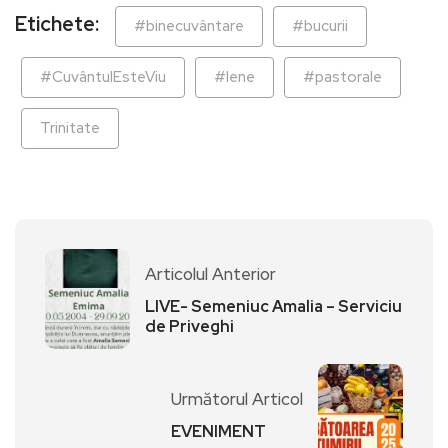
Etichete:
#binecuvântare
#bucurii
#CuvântulEsteViu
#lene
#pastorale
Trinitate
Articolul Anterior
LIVE- Semeniuc Amalia – Serviciu
de Priveghi
Următorul Articol
EVENIMENT