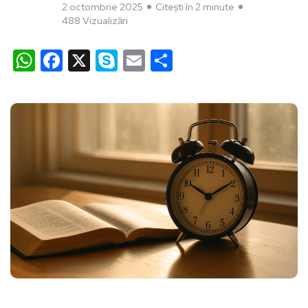
2 octombrie 2025
Citești în 2 minute
488 Vizualizări
WhatsApp
Facebook
X
Skype
Email
Partajează