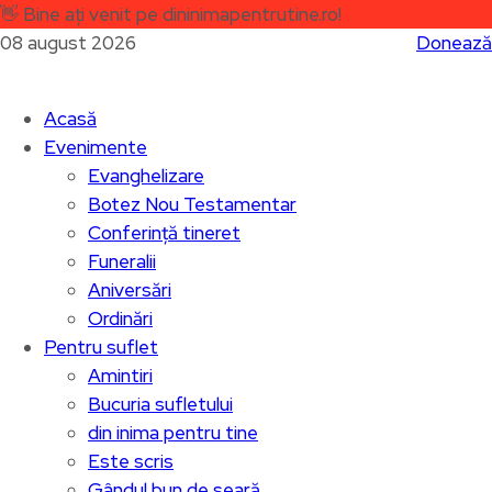
👋
Bine ați venit pe dininimapentrutine.ro!
08 august 2026
Donează
Acasă
Evenimente
Evanghelizare
Botez Nou Testamentar
Conferință tineret
Funeralii
Aniversări
Ordinări
Pentru suflet
Amintiri
Bucuria sufletului
din inima pentru tine
Este scris
Gândul bun de seară