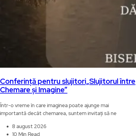
Conferință pentru slujitori„Slujitorul între
Chemare și Imagine”
Într-o vreme în care imaginea poate ajunge mai
importantă decât chemarea, suntem invitați să ne
8 august 2026
10 Min Read