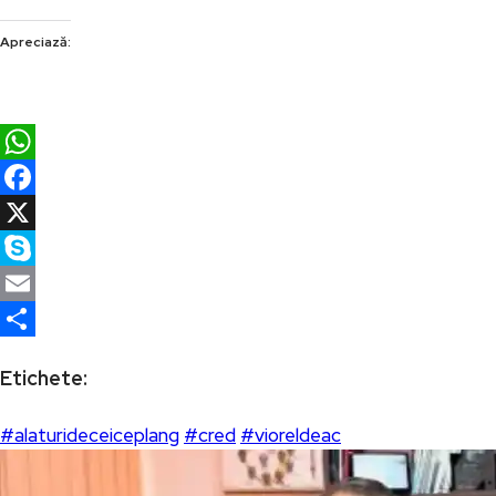
Apreciază:
WhatsApp
Facebook
X
Skype
Email
Partajează
Etichete:
#alaturideceiceplang
#cred
#vioreldeac