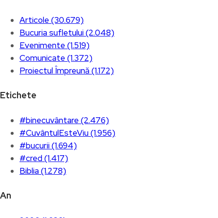
Articole (30.679)
Bucuria sufletului (2.048)
Evenimente (1.519)
Comunicate (1.372)
Proiectul Împreună (1.172)
Etichete
#binecuvântare (2.476)
#CuvântulEsteViu (1.956)
#bucurii (1.694)
#cred (1.417)
Biblia (1.278)
An