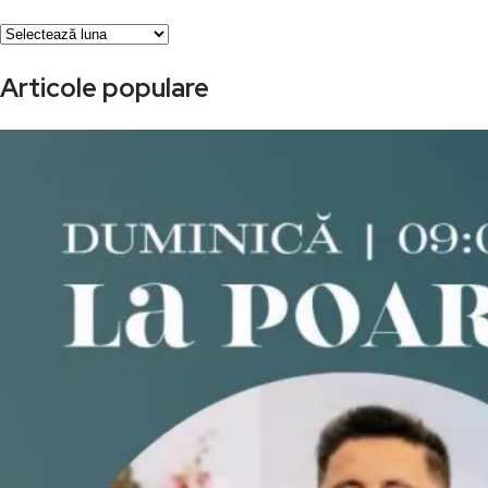
Arhivă
Articole populare