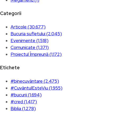
Categorii
Articole (30.677)
Bucuria sufletului (2.045)
Evenimente (1.518)
Comunicate (1.371)
Proiectul Împreună (1.172)
Etichete
#binecuvântare (2.475)
#CuvântulEsteViu (1.955)
#bucurii (1.694)
#cred (1.417)
Biblia (1.278)