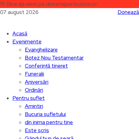
👋
Bine ați venit pe dininimapentrutine.ro!
07 august 2026
Donează
Acasă
Evenimente
Evanghelizare
Botez Nou Testamentar
Conferință tineret
Funeralii
Aniversări
Ordinări
Pentru suflet
Amintiri
Bucuria sufletului
din inima pentru tine
Este scris
Gândul bun de seară