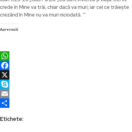
crede în Mine va trăi, chiar dacă va muri; iar cel ce trăiește
crezând în Mine nu va muri niciodată. ’”
Apreciază:
WhatsApp
Facebook
X
Skype
Email
Partajează
Etichete: