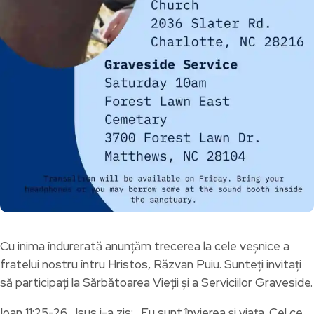
Cu inima îndurerată anunțăm trecerea la cele veșnice a
fratelui nostru întru Hristos, Răzvan Puiu. Sunteți invitați
să participați la Sărbătoarea Vieții și a Serviciilor Graveside.
Ioan 11:25-26 „Isus i-a zis: „Eu sunt învierea și viața. Cel ce