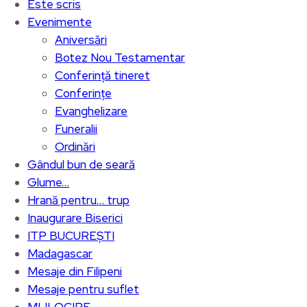
Este scris
Evenimente
Aniversări
Botez Nou Testamentar
Conferință tineret
Conferințe
Evanghelizare
Funeralii
Ordinări
Gândul bun de seară
Glume…
Hrană pentru… trup
Inaugurare Biserici
ITP BUCUREȘTI
Madagascar
Mesaje din Filipeni
Mesaje pentru suflet
MIJLOCIRE