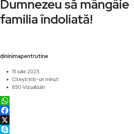
Dumnezeu să mângâie
familia îndoliată!
dininimapentrutine
15 iulie 2025
Citești într-un minut
650 Vizualizări
WhatsApp
Facebook
X