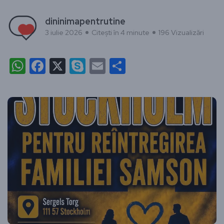
dininimapentrutine
3 iulie 2026
Citești în 4 minute
196 Vizualizări
WhatsApp
Facebook
X
Skype
Email
Partajează