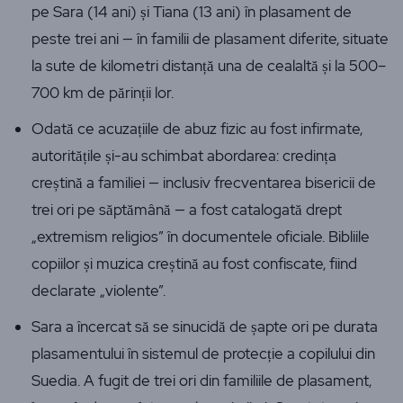
pe Sara (14 ani) și Tiana (13 ani) în plasament de
peste trei ani — în familii de plasament diferite, situate
la sute de kilometri distanță una de cealaltă și la 500–
700 km de părinții lor.
Odată ce acuzațiile de abuz fizic au fost infirmate,
autoritățile și-au schimbat abordarea: credința
creștină a familiei — inclusiv frecventarea bisericii de
trei ori pe săptămână — a fost catalogată drept
„extremism religios” în documentele oficiale. Bibliile
copiilor și muzica creștină au fost confiscate, fiind
declarate „violente”.
Sara a încercat să se sinucidă de șapte ori pe durata
plasamentului în sistemul de protecție a copilului din
Suedia. A fugit de trei ori din familiile de plasament,