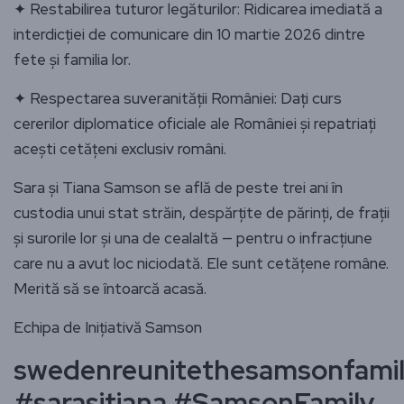
✦ Restabilirea tuturor legăturilor: Ridicarea imediată a
interdicției de comunicare din 10 martie 2026 dintre
fete și familia lor.
✦ Respectarea suveranității României: Dați curs
cererilor diplomatice oficiale ale României și repatriați
acești cetățeni exclusiv români.
Sara și Tiana Samson se află de peste trei ani în
custodia unui stat străin, despărțite de părinți, de frații
și surorile lor și una de cealaltă — pentru o infracțiune
care nu a avut loc niciodată. Ele sunt cetățene române.
Merită să se întoarcă acasă.
Echipa de Inițiativă Samson
swedenreunitethesamsonfami
#sarasitiana #SamsonFamily