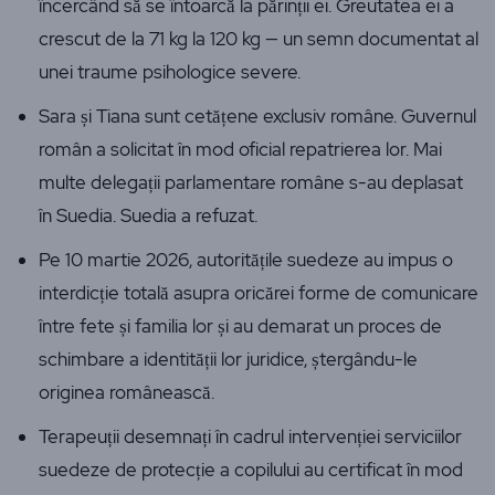
încercând să se întoarcă la părinții ei. Greutatea ei a
crescut de la 71 kg la 120 kg — un semn documentat al
unei traume psihologice severe.
Sara și Tiana sunt cetățene exclusiv române. Guvernul
român a solicitat în mod oficial repatrierea lor. Mai
multe delegații parlamentare române s-au deplasat
în Suedia. Suedia a refuzat.
Pe 10 martie 2026, autoritățile suedeze au impus o
interdicție totală asupra oricărei forme de comunicare
între fete și familia lor și au demarat un proces de
schimbare a identității lor juridice, ștergându-le
originea românească.
Terapeuții desemnați în cadrul intervenției serviciilor
suedeze de protecție a copilului au certificat în mod