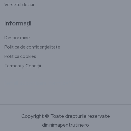
Versetul de aur
Informații
Despre mine
Politica de confidențialitate
Politica cookies
Termeni și Condiții
[email-subscribers-form id="1"]
Copyright © Toate drepturile rezervate
dininimapentrutine.ro