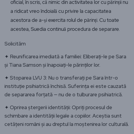
oficial, în scris, că nimic din activitatea lor cu părinții nu
a ridicat vreo îndoială cu privire la capacitatea
acestora de a-și exercita rolul de părinți. Cu toate
acestea, Suedia continuă procedura de separare.
Solicităm
✦ Reunificarea imediată a familiei: Eliberați-le pe Sara
și Tiana Samson și înapoiați-le părinților lor.
✦ Stoparea LVU 3: Nu o transferați pe Sara într-o
instituție psihiatrică închisă. Suferința ei este cauzată
de separarea forțată — nu de o tulburare psihiatrică.
✦ Oprirea ștergerii identității: Opriți procesul de
schimbare a identității legale a copiilor. Aceștia sunt
cetățeni români și au dreptul la moștenirea lor culturală.