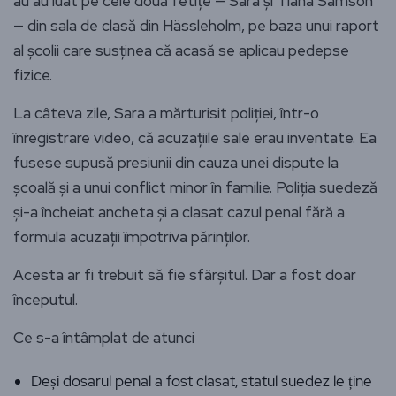
au au luat pe cele două fetițe — Sara și Tiana Samson
— din sala de clasă din Hässleholm, pe baza unui raport
al școlii care susținea că acasă se aplicau pedepse
fizice.
La câteva zile, Sara a mărturisit poliției, într-o
înregistrare video, că acuzațiile sale erau inventate. Ea
fusese supusă presiunii din cauza unei dispute la
școală și a unui conflict minor în familie. Poliția suedeză
și-a încheiat ancheta și a clasat cazul penal fără a
formula acuzații împotriva părinților.
Acesta ar fi trebuit să fie sfârșitul. Dar a fost doar
începutul.
Ce s-a întâmplat de atunci
Deși dosarul penal a fost clasat, statul suedez le ține