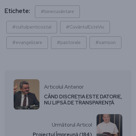
Etichete:
#binecuvântare
#cultulpenticostal
#CuvântulEsteViu
#evangelizare
#pastorale
#samson
Articolul Anterior
CÂND DISCREȚIA ESTE DATORIE,
NU LIPSĂ DE TRANSPARENȚĂ
Următorul Articol
Proiectul Împreună (184)