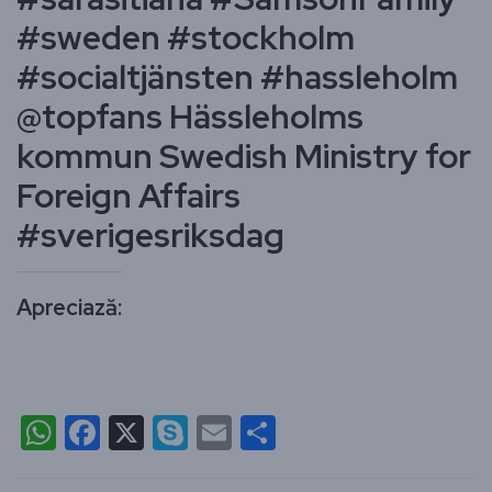
#sweden #stockholm
#socialtjänsten #hassleholm
@topfans Hässleholms
kommun Swedish Ministry for
Foreign Affairs
#sverigesriksdag
Apreciază:
WhatsApp
Facebook
X
Skype
Email
Partajează