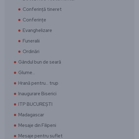
Conferință tineret
Conferințe
Evanghelizare
Funeralii
Ordinări
Gândul bun de seară
Glume…
Hrană pentru… trup
Inaugurare Biserici
ITP BUCUREȘTI
Madagascar
Mesaje din Filipeni
Mesaje pentru suflet