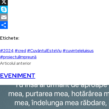
Facebook
X
Skype
Email
Partajează
Etichete:
#2024
#cred
#CuvântulEsteViu
#cuvinteleluiisus
#proiectulîmpreună
Articolul anterior
EVENIMENT