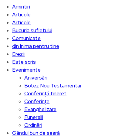
Amintiri
Articole
Articole
Bucuria sufletului
Comunicate
din inima pentru tine
Erezii
Este scris
Evenimente
Aniversări
Botez Nou Testamentar
Conferință tineret
Conferințe
Evanghelizare
Funeralii
Ordinări
Gândul bun de seară