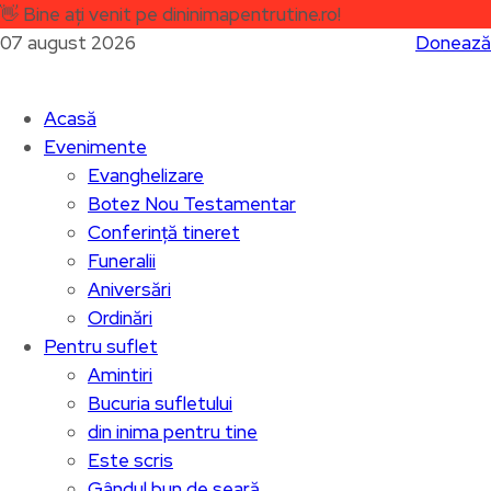
👋
Bine ați venit pe dininimapentrutine.ro!
07 august 2026
Donează
Acasă
Evenimente
Evanghelizare
Botez Nou Testamentar
Conferință tineret
Funeralii
Aniversări
Ordinări
Pentru suflet
Amintiri
Bucuria sufletului
din inima pentru tine
Este scris
Gândul bun de seară