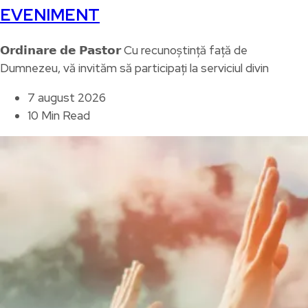
EVENIMENT
𝗢𝗿𝗱𝗶𝗻𝗮𝗿𝗲 𝗱𝗲 𝗣𝗮𝘀𝘁𝗼𝗿 Cu recunoștință față de
Dumnezeu, vă invităm să participați la serviciul divin
7 august 2026
10 Min Read