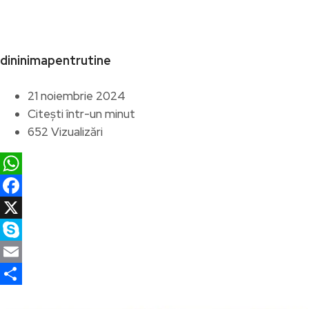
dininimapentrutine
21 noiembrie 2024
Citești într-un minut
652 Vizualizări
WhatsApp
Facebook
X
Skype
Email
Partajează