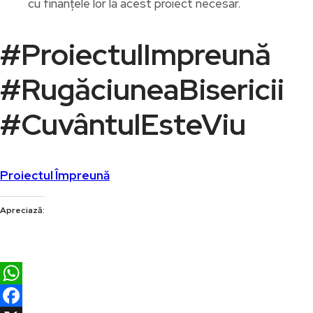
cu finanțele lor la acest proiect necesar.
#ProiectulImpreună
#RugăciuneaBisericii
#CuvântulEsteViu
Proiectul Împreună
Apreciază:
WhatsApp