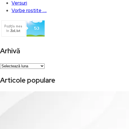
Versuri
Vorbe rostite ….
Arhivă
Arhivă
Articole populare