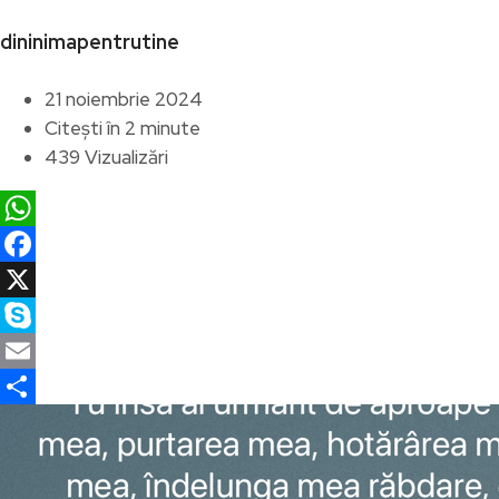
dininimapentrutine
21 noiembrie 2024
Citești în 2 minute
439 Vizualizări
WhatsApp
Facebook
X
Skype
Email
Partajează