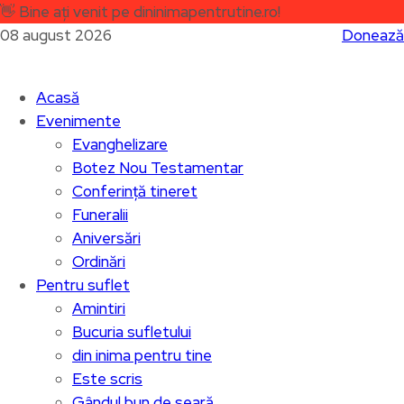
👋
Bine ați venit pe dininimapentrutine.ro!
08 august 2026
Donează
Acasă
Evenimente
Evanghelizare
Botez Nou Testamentar
Conferință tineret
Funeralii
Aniversări
Ordinări
Pentru suflet
Amintiri
Bucuria sufletului
din inima pentru tine
Este scris
Gândul bun de seară