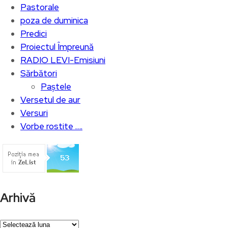
Pastorale
poza de duminica
Predici
Proiectul Împreună
RADIO LEVI-Emisiuni
Sărbători
Paștele
Versetul de aur
Versuri
Vorbe rostite ….
Arhivă
Arhivă