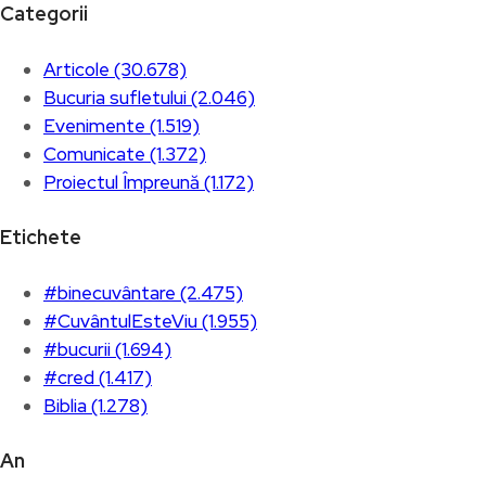
Categorii
Articole (30.678)
Bucuria sufletului (2.046)
Evenimente (1.519)
Comunicate (1.372)
Proiectul Împreună (1.172)
Etichete
#binecuvântare (2.475)
#CuvântulEsteViu (1.955)
#bucurii (1.694)
#cred (1.417)
Biblia (1.278)
An