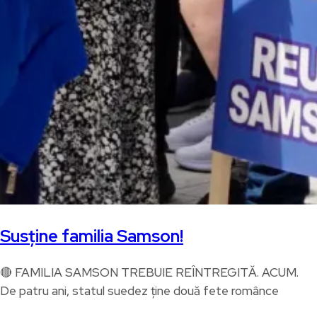
Susține familia Samson!
🔴 FAMILIA SAMSON TREBUIE REÎNTREGITĂ. ACUM.
De patru ani, statul suedez ține două fete românce