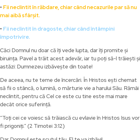
•
Fii neclintit în răbdare, chiar când necazurile par să nu
mai aibă sfârșit.
•
Fii neclintit în dragoste, chiar când întâmpini
împotrivire.
Căci Domnul nu doar că îți vede lupta, dar îți promite și
biruința. Pavel a trăit acest adevăr, iar tu poți să-l trăiești și
astăzi: Dumnezeu izbăvește din toate!
De aceea, nu te teme de încercări. În Hristos ești chemat
să fii o stâncă, o lumină, o mărturie vie a harului Său. Rămâi
neclintit, pentru că Cel ce este cu tine este mai mare
decât orice suferință.
“Toți cei ce voiesc să trăiască cu evlavie în Hristos Isus vor
fi prigoniți.” (2 Timotei 3:12)
Dar Domnul este scutul tău. El te va izbăvi!