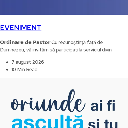
EVENIMENT
𝗢𝗿𝗱𝗶𝗻𝗮𝗿𝗲 𝗱𝗲 𝗣𝗮𝘀𝘁𝗼𝗿 Cu recunoștință față de
Dumnezeu, vă invităm să participați la serviciul divin
7 august 2026
10 Min Read