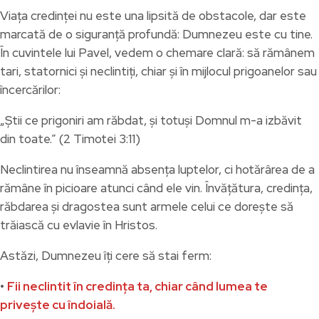
Viața credinței nu este una lipsită de obstacole, dar este
marcată de o siguranță profundă: Dumnezeu este cu tine.
În cuvintele lui Pavel, vedem o chemare clară: să rămânem
tari, statornici și neclintiți, chiar și în mijlocul prigoanelor sau
încercărilor:
„Știi ce prigoniri am răbdat, și totuși Domnul m-a izbăvit
din toate.” (2 Timotei 3:11)
Neclintirea nu înseamnă absența luptelor, ci hotărârea de a
rămâne în picioare atunci când ele vin. Învățătura, credința,
răbdarea și dragostea sunt armele celui ce dorește să
trăiască cu evlavie în Hristos.
Astăzi, Dumnezeu îți cere să stai ferm:
•
Fii neclintit în credința ta, chiar când lumea te
privește cu îndoială.