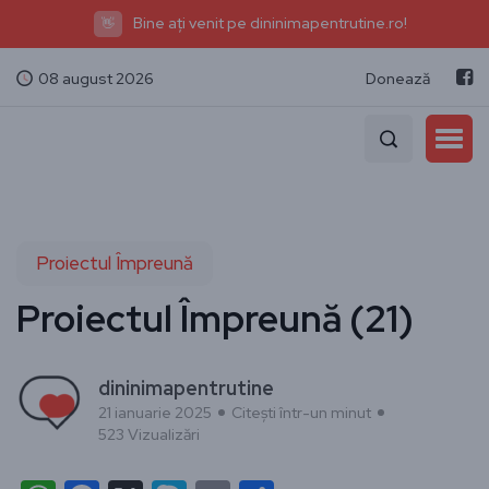
Bine ați venit pe dininimapentrutine.ro!
👋
08 august 2026
Donează
Proiectul Împreună
Proiectul Împreună (21)
dininimapentrutine
21 ianuarie 2025
Citești într-un minut
523 Vizualizări