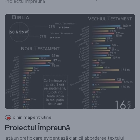
Proiectul Împreună
dininimapentrutine
Proiectul Împreună
Iată un grafic care evidențiază clar, că abordarea textului