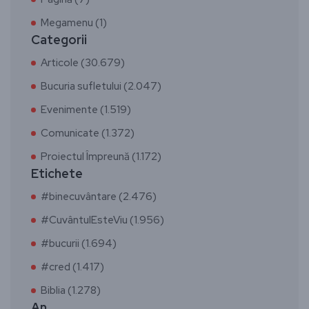
Megamenu (1)
Categorii
Articole (30.679)
Bucuria sufletului (2.047)
Evenimente (1.519)
Comunicate (1.372)
Proiectul Împreună (1.172)
Etichete
#binecuvântare (2.476)
#CuvântulEsteViu (1.956)
#bucurii (1.694)
#cred (1.417)
Biblia (1.278)
An