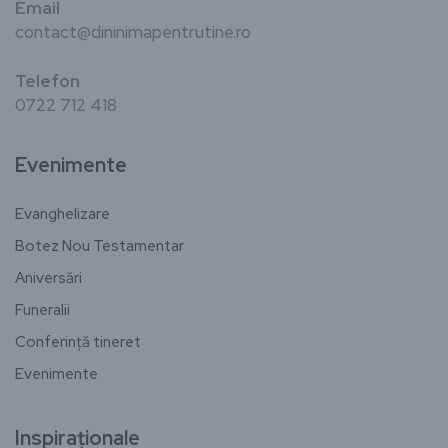
Email
contact@dininimapentrutine.ro
Telefon
0722 712 418
Evenimente
Evanghelizare
Botez Nou Testamentar
Aniversări
Funeralii
Conferință tineret
Evenimente
Inspiraționale