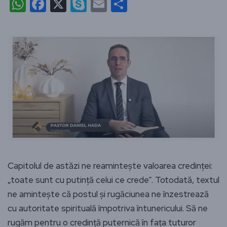
WhatsApp
Facebook
X
Skype
Email
Partajează
Capitolul de astăzi ne reamintește valoarea credinței:
„toate sunt cu putință celui ce crede”. Totodată, textul
ne amintește că postul și rugăciunea ne înzestrează
cu autoritate spirituală împotriva întunericului. Să ne
rugăm pentru o credință puternică în fața tuturor