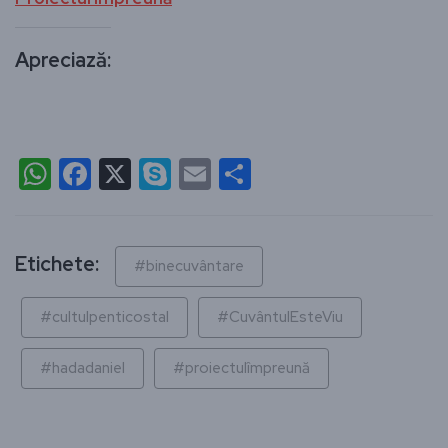
Apreciază:
WhatsApp
Facebook
X
Skype
Email
Partajează
Etichete:
#binecuvântare
#cultulpenticostal
#CuvântulEsteViu
#hadadaniel
#proiectulîmpreună