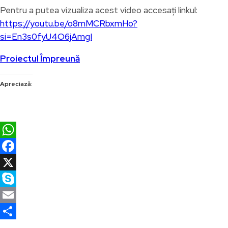
Pentru a putea vizualiza acest video accesați linkul:
https://youtu.be/o8mMCRbxmHo?
si=En3s0fyU4O6jAmgI
Proiectul Împreună
Apreciază:
WhatsApp
Facebook
X
Skype
Email
Partajează