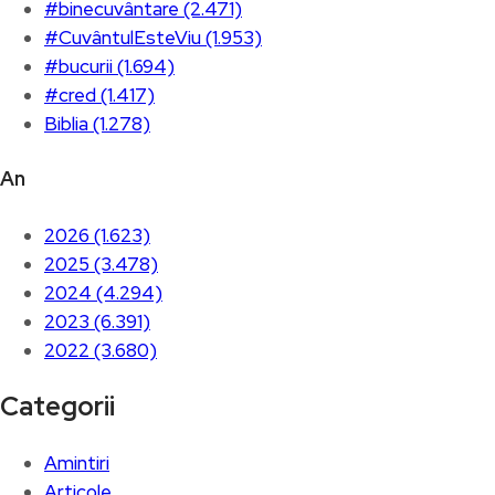
#binecuvântare (2.471)
#CuvântulEsteViu (1.953)
#bucurii (1.694)
#cred (1.417)
Biblia (1.278)
An
2026 (1.623)
2025 (3.478)
2024 (4.294)
2023 (6.391)
2022 (3.680)
Categorii
Amintiri
Articole