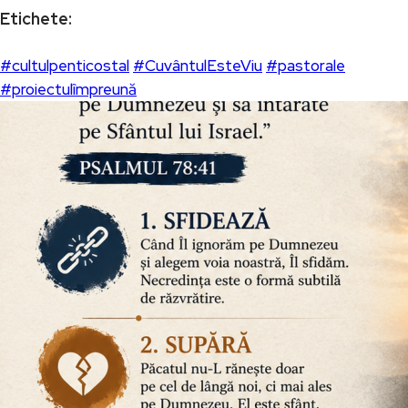
Etichete:
#cultulpenticostal
#CuvântulEsteViu
#pastorale
#proiectulîmpreună