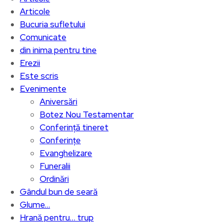
Articole
Bucuria sufletului
Comunicate
din inima pentru tine
Erezii
Este scris
Evenimente
Aniversări
Botez Nou Testamentar
Conferință tineret
Conferințe
Evanghelizare
Funeralii
Ordinări
Gândul bun de seară
Glume…
Hrană pentru… trup