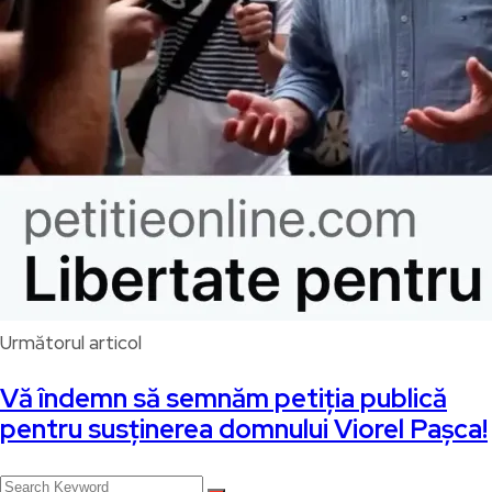
Următorul articol
Vă îndemn să semnăm petiția publică
pentru susținerea domnului Viorel Pașca!