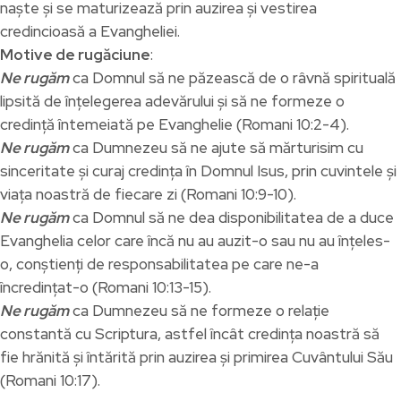
naște și se maturizează prin auzirea și vestirea
credincioasă a Evangheliei.
Motive de rugăciune
:
Ne rugăm
ca Domnul să ne păzească de o râvnă spirituală
lipsită de înțelegerea adevărului și să ne formeze o
credință întemeiată pe Evanghelie (Romani 10:2-4).
Ne rugăm
ca Dumnezeu să ne ajute să mărturisim cu
sinceritate și curaj credința în Domnul Isus, prin cuvintele și
viața noastră de fiecare zi (Romani 10:9-10).
Ne rugăm
ca Domnul să ne dea disponibilitatea de a duce
Evanghelia celor care încă nu au auzit-o sau nu au înțeles-
o, conștienți de responsabilitatea pe care ne-a
încredințat-o (Romani 10:13-15).
Ne rugăm
ca Dumnezeu să ne formeze o relație
constantă cu Scriptura, astfel încât credința noastră să
fie hrănită și întărită prin auzirea și primirea Cuvântului Său
(Romani 10:17).