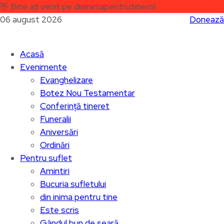
👋
Bine ați venit pe dininimapentrutine.ro!
06 august 2026
Donează
Acasă
Evenimente
Evanghelizare
Botez Nou Testamentar
Conferință tineret
Funeralii
Aniversări
Ordinări
Pentru suflet
Amintiri
Bucuria sufletului
din inima pentru tine
Este scris
Gândul bun de seară