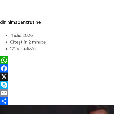
dininimapentrutine
4 iulie 2026
Citești în 2 minute
171 Vizualizări
WhatsApp
Facebook
X
Skype
Email
Partajează