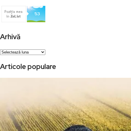
Arhivă
Arhivă
Articole populare