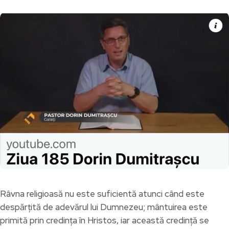
Râvna religioasă nu este suficientă atunci când este
despărțită de adevărul lui Dumnezeu; mântuirea este
primită prin credința în Hristos, iar această credință se