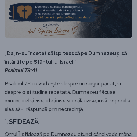
„Da, n-au încetat să ispitească pe Dumnezeu și să
întărâte pe Sfântul lui Israel.”
Psalmul 78:41
Psalmul 78 nu vorbește despre un singur păcat, ci
despre o atitudine repetată. Dumnezeu făcuse
minuni, îi izbăvise, îi hrănise și îi călăuzise, însă poporul a
ales să-I răspundă prin necredință.
1.
SFIDEAZĂ
Omul Îl sfidează pe Dumnezeu atunci când vede mâna