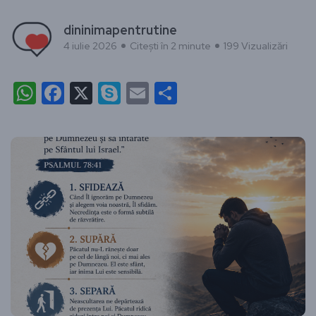
dininimapentrutine
4 iulie 2026
Citești în 2 minute
199 Vizualizări
WhatsApp
Facebook
X
Skype
Email
Partajează