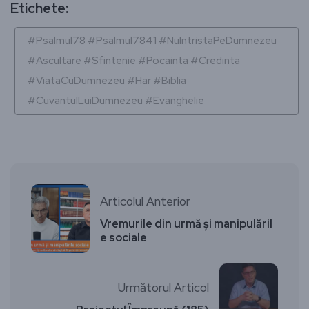
Etichete:
#Psalmul78 #Psalmul7841 #NuIntristaPeDumnezeu
#Ascultare #Sfintenie #Pocainta #Credinta
#ViataCuDumnezeu #Har #Biblia
#CuvantulLuiDumnezeu #Evanghelie
Articolul Anterior
Vremurile din urmă și manipulăril
e sociale
Următorul Articol