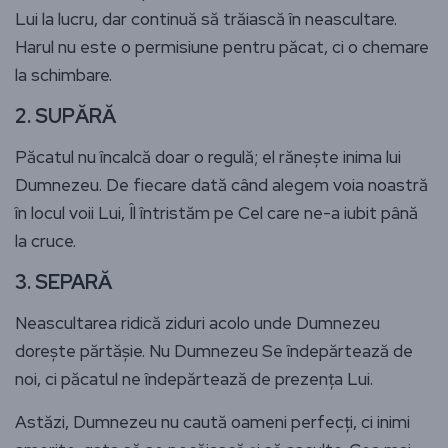
Lui la lucru, dar continuă să trăiască în neascultare.
Harul nu este o permisiune pentru păcat, ci o chemare
la schimbare.
2.
SUPĂRĂ
Păcatul nu încalcă doar o regulă; el rănește inima lui
Dumnezeu. De fiecare dată când alegem voia noastră
în locul voii Lui, Îl întristăm pe Cel care ne-a iubit până
la cruce.
3.
SEPARĂ
Neascultarea ridică ziduri acolo unde Dumnezeu
dorește părtășie. Nu Dumnezeu Se îndepărtează de
noi, ci păcatul ne îndepărtează de prezența Lui.
Astăzi, Dumnezeu nu caută oameni perfecți, ci inimi