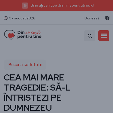
Bine ați venit pe dininimapentrutine.ro!
👋
07 august 2026
Donează
Bucuria sufletului
CEA MAI MARE
TRAGEDIE: SĂ-L
ÎNTRISTEZI PE
DUMNEZEU