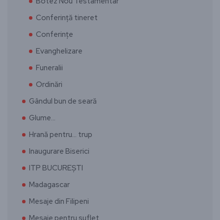
Botez Nou Testamentar
Conferință tineret
Conferințe
Evanghelizare
Funeralii
Ordinări
Gândul bun de seară
Glume…
Hrană pentru… trup
Inaugurare Biserici
ITP BUCUREȘTI
Madagascar
Mesaje din Filipeni
Mesaje pentru suflet