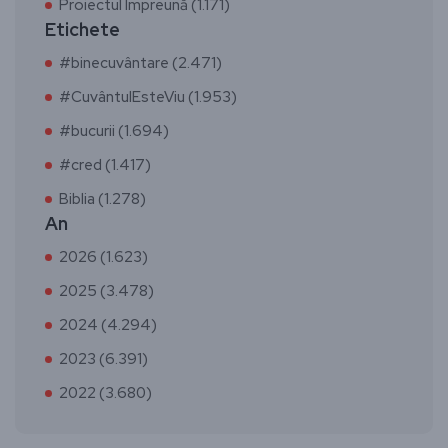
Proiectul Împreună (1.171)
Etichete
#binecuvântare (2.471)
#CuvântulEsteViu (1.953)
#bucurii (1.694)
#cred (1.417)
Biblia (1.278)
An
2026 (1.623)
2025 (3.478)
2024 (4.294)
2023 (6.391)
2022 (3.680)