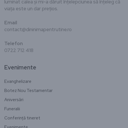
luminat calea și mi-a dăruit înțelepciunea să înțeleg că
viața este un dar prețios.
Email
contact@dininimapentrutine.ro
Telefon
0722 712 418
Evenimente
Evanghelizare
Botez Nou Testamentar
Aniversări
Funeralii
Conferință tineret
Evenimente