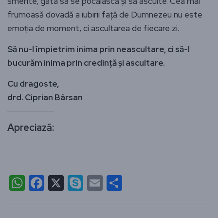
smerite, gata să se pocăiască și să asculte. Cea mai
frumoasă dovadă a iubirii față de Dumnezeu nu este
emoția de moment, ci ascultarea de fiecare zi.
Să nu-I împietrim inima prin neascultare, ci să-I
bucurăm inima prin credință și ascultare.
Cu dragoste,
drd. Ciprian Bârsan
Apreciază:
WhatsApp
Facebook
X
Skype
Email
Partajează