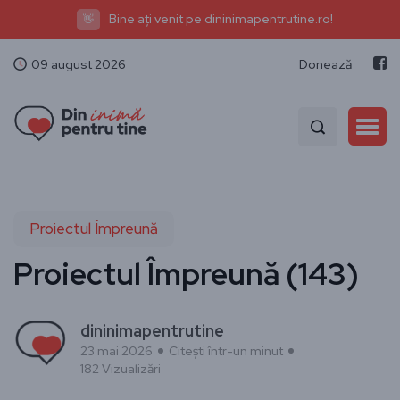
Bine ați venit pe dininimapentrutine.ro!
👋
09 august 2026
Donează
Proiectul Împreună
Proiectul Împreună (143)
dininimapentrutine
23 mai 2026
Citești într-un minut
182 Vizualizări