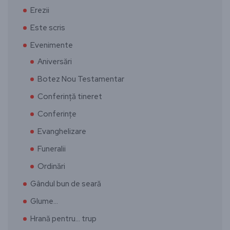
Erezii
Este scris
Evenimente
Aniversări
Botez Nou Testamentar
Conferință tineret
Conferințe
Evanghelizare
Funeralii
Ordinări
Gândul bun de seară
Glume…
Hrană pentru… trup