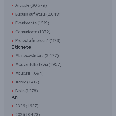
Articole (30.679)
Bucuria sufletului (2.048)
Evenimente (1.519)
Comunicate (1.372)
Proiectul Împreună (1.173)
Etichete
#binecuvântare (2.477)
#CuvântulEsteViu (1.957)
#bucurii (1.694)
#cred (1.417)
Biblia (1.278)
An
2026 (1.637)
2025 (3.478)