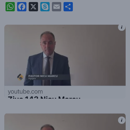
WhatsApp
Facebook
X
Skype
Email
Partajează