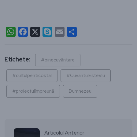
WhatsApp
Facebook
X
Skype
Email
Partajează
Etichete:
#binecuvântare
#cultulpenticostal
#CuvântulEsteViu
#proiectulîmpreună
Dumnezeu
Articolul Anterior