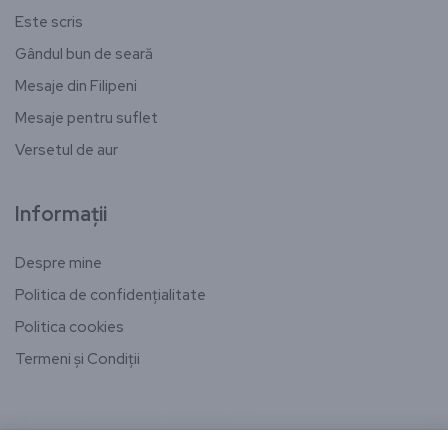
Este scris
Gândul bun de seară
Mesaje din Filipeni
Mesaje pentru suflet
Versetul de aur
Informații
Despre mine
Politica de confidențialitate
Politica cookies
Termeni și Condiții
[email-subscribers-form id="1"]