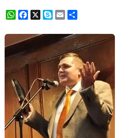
WhatsApp
Facebook
X
Skype
Email
Partajează