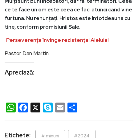
Mulți sunt buni începători, dar răi terminatori. Ceea
ce te face un om este ceea ce faci atunci când vine
furtuna. Nu renunțați. Hristos este întotdeauna cu
tine, conform promisiunii Sale.
Perseverența învinge rezistența !Aleluia!
Pastor Dan Martin
Apreciază:
WhatsApp
Facebook
X
Skype
Email
Partajează
Etichete:
# minuni
#2024