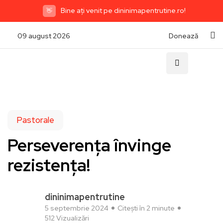
Bine ați venit pe dininimapentrutine.ro!
👋
09 august 2026
Donează
Pastorale
Perseverența învinge
rezistența!
dininimapentrutine
5 septembrie 2024
Citești în 2 minute
512 Vizualizări