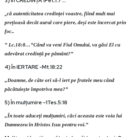
3) În CREDINȚĂ 1Pet.1:7 …
„
că autenticitatea credinței voastre, fiind mult mai
prețioasă decât aurul care piere, deși este încercat prin
foc..
” Lc.18:8…”Când va veni Fiul Omului, va găsi El cu
adevărat credință pe pământ?”
4) În IERTARE -Mt.18:22
„Doamne, de câte ori să-l iert pe fratele meu când
păcătuiește împotriva mea?”
5) În mulțumire –1Tes.5:18
„În toate aduceți mulțumiri, căci aceasta este voia lui
Dumnezeu în Hristos Isus pentru voi.”