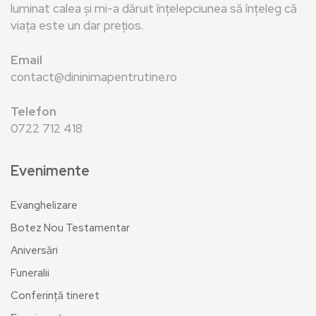
luminat calea și mi-a dăruit înțelepciunea să înțeleg că
viața este un dar prețios.
Email
contact@dininimapentrutine.ro
Telefon
0722 712 418
Evenimente
Evanghelizare
Botez Nou Testamentar
Aniversări
Funeralii
Conferință tineret