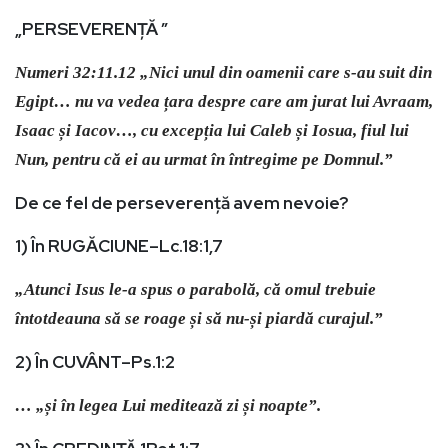
„PERSEVERENȚĂ ”
Numeri 32:11.12 „Nici unul din oamenii care s-au suit din
Egipt… nu va vedea țara despre care am jurat lui Avraam,
Isaac și Iacov…, cu excepția lui Caleb și Iosua, fiul lui
Nun, pentru că ei au urmat în întregime pe Domnul.”
De ce fel de perseverență avem nevoie?
1) În RUGĂCIUNE–Lc.18:1,7
„Atunci Isus le-a spus o parabolă, că omul trebuie
întotdeauna să se roage și să nu-și piardă curajul.”
2) În CUVÂNT–Ps.1:2
… „și în legea Lui meditează zi și noapte”.