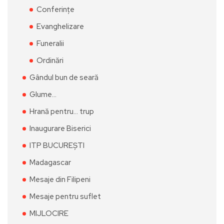
Conferințe
Evanghelizare
Funeralii
Ordinări
Gândul bun de seară
Glume…
Hrană pentru… trup
Inaugurare Biserici
ITP BUCUREȘTI
Madagascar
Mesaje din Filipeni
Mesaje pentru suflet
MIJLOCIRE