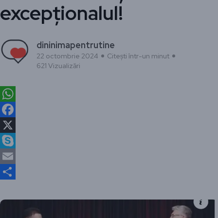
excepționalul!
dininimapentrutine
22 octombrie 2024
Citești într-un minut
621 Vizualizări
WhatsApp
Facebook
X
Skype
Email
Partajează