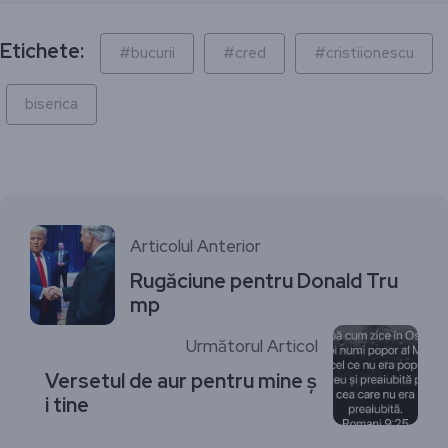
Etichete:
#bucurii
#cred
#cristiionescu
biserica
Articolul Anterior
Rugăciune pentru Donald Tru
mp
Următorul Articol
Versetul de aur pentru mine ș
i tine