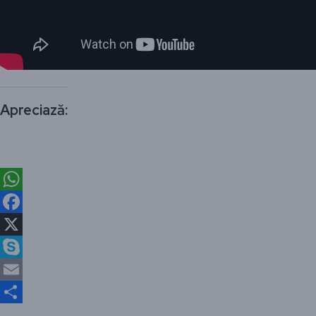
Apreciază:
WhatsApp
Facebook
X
Skype
Email
Partajează