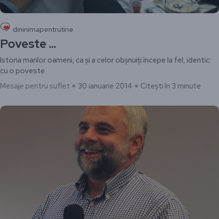
dininimapentrutine
Poveste …
Istoria marilor oameni, ca și a celor obșnuiți începe la fel, identic:
cu o poveste
Mesaje pentru suflet
30 ianuarie 2014
Citești în 3 minute