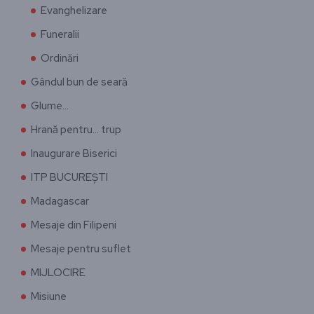
Evanghelizare
Funeralii
Ordinări
Gândul bun de seară
Glume…
Hrană pentru… trup
Inaugurare Biserici
ITP BUCUREȘTI
Madagascar
Mesaje din Filipeni
Mesaje pentru suflet
MIJLOCIRE
Misiune