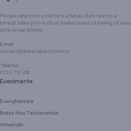
Fiecare rând este o mărturie a harului divin care mi-a
luminat calea și mi-a dăruit înțelepciunea să înțeleg că viața
este un dar prețios.
Email
contact@dininimapentrutine.ro
Telefon
0722 712 418
Evenimente
Evanghelizare
Botez Nou Testamentar
Aniversări