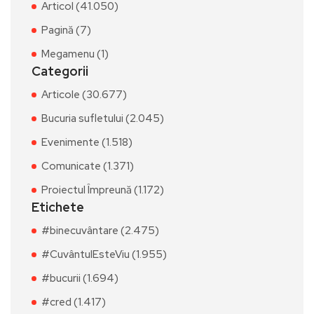
Articol (41.050)
Pagină (7)
Megamenu (1)
Categorii
Articole (30.677)
Bucuria sufletului (2.045)
Evenimente (1.518)
Comunicate (1.371)
Proiectul Împreună (1.172)
Etichete
#binecuvântare (2.475)
#CuvântulEsteViu (1.955)
#bucurii (1.694)
#cred (1.417)