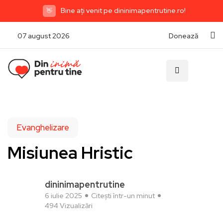
Bine ați venit pe dininimapentrutine.ro!
👋
07 august 2026
Donează
Evanghelizare
Misiunea Hristic
dininimapentrutine
6 iulie 2025
Citești într-un minut
494 Vizualizări