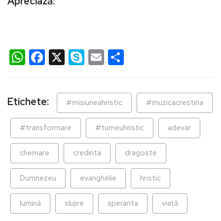
Apreciază:
WhatsApp
Facebook
X
Skype
Email
Partajează
Etichete:
#misiuneahristic
#muzicacrestina
#transformare
#turneuhristic
adevar
chemare
credinta
dragoste
Dumnezeu
evanghelie
hristic
lumină
slujire
speranta
viață