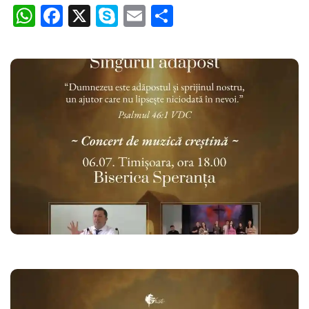
WhatsApp
Facebook
X
Skype
Email
Partajează