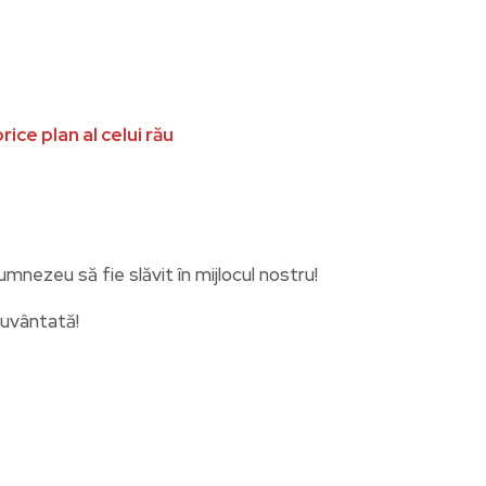
ice plan al celui rău
ezeu să fie slăvit în mijlocul nostru!
cuvântată!