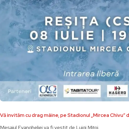
Vă invităm cu drag mâine, pe Stadionul „Mircea Chivu” d
Mesajul Evangheliei va fi vestit de Luigi Mițoi.