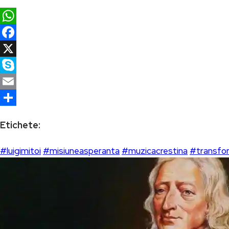
WhatsApp
Facebook
X
Skype
Email
Partajează
Etichete:
#luigimitoi
#misiuneasperanta
#muzicacrestina
#transfo