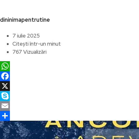
dininimapentrutine
7 iulie 2025
Citești într-un minut
767 Vizualizări
WhatsApp
Facebook
X
Skype
Email
Partajează