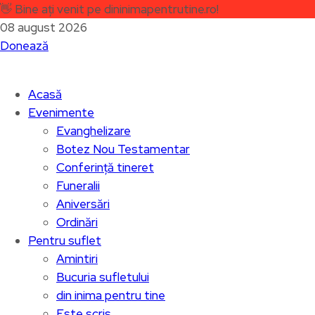
👋
Bine ați venit pe dininimapentrutine.ro!
08 august 2026
Donează
Acasă
Evenimente
Evanghelizare
Botez Nou Testamentar
Conferință tineret
Funeralii
Aniversări
Ordinări
Pentru suflet
Amintiri
Bucuria sufletului
din inima pentru tine
Este scris