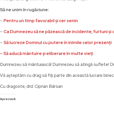
Să ne unim în rugăciune:
–
Pentru un timp favorabil și cer senin
–
Ca Dumnezeu să ne păzească de incidente, furtuni și or
–
Să lucreze Domnul cu putere în inimile celor prezenți
– Să aducă mântuire și eliberare în multe vieți
Dumnezeu să mântuiască! Dumnezeu să atingă suflete! Dumn
Vă așteptăm cu drag să fiți parte din această lucrare bine
Cu dragoste, drd. Ciprian Bârsan
Apreciază: