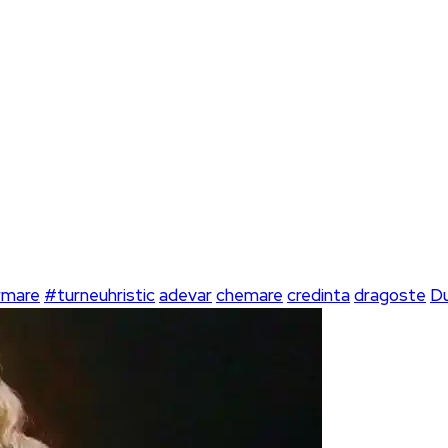
rmare
#turneuhristic
adevar
chemare
credinta
dragoste
D