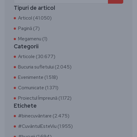
Tipuri de articol
Articol (41.050)
Pagină (7)
Megamenu (1)
Categorii
Articole (30.677)
Bucuria sufletului (2.045)
Evenimente (1.518)
Comunicate (1.371)
Proiectul Împreună (1.172)
Etichete
#binecuvântare (2.475)
#CuvântulEsteViu (1.955)
#bucurii (1.694)