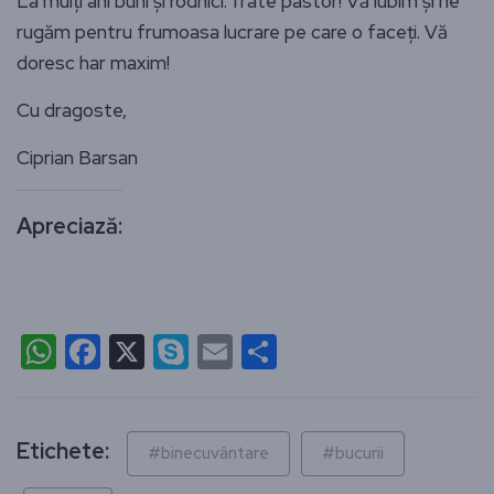
La mulți ani buni și rodnici. frate pastor! Vă iubim și ne
rugăm pentru frumoasa lucrare pe care o faceți. Vă
doresc har maxim!
Cu dragoste,
Ciprian Barsan
Apreciază:
WhatsApp
Facebook
X
Skype
Email
Partajează
Etichete:
#binecuvântare
#bucurii