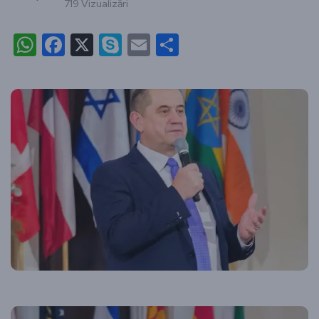
719 Vizualizări
WhatsApp
Facebook
X
Skype
Email
Partajează