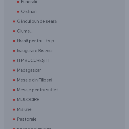
Funeralii
Ordinări
Gândul bun de seară
Glume…
Hrană pentru… trup
Inaugurare Biserici
ITP BUCUREȘTI
Madagascar
Mesaje din Filipeni
Mesaje pentru suflet
MIJLOCIRE
Misiune
Pastorale
poza de duminica