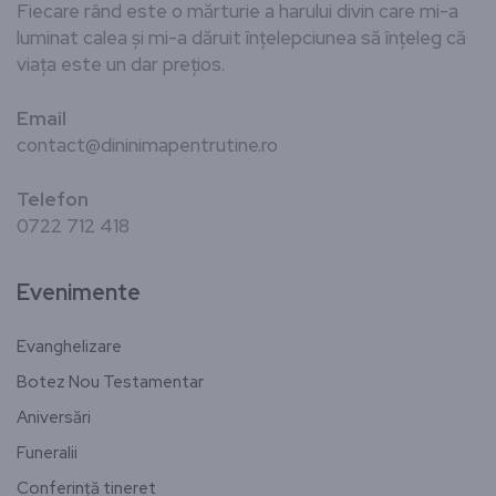
Fiecare rând este o mărturie a harului divin care mi-a
luminat calea și mi-a dăruit înțelepciunea să înțeleg că
viața este un dar prețios.
Email
contact@dininimapentrutine.ro
Telefon
0722 712 418
Evenimente
Evanghelizare
Botez Nou Testamentar
Aniversări
Funeralii
Conferință tineret