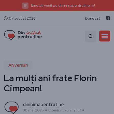
Bine ați venit pe dininimapentrutine.ro!
👋
07 august 2026
Donează
Aniversări
La mulți ani frate Florin
Cimpean!
dininimapentrutine
30 mai 2025
Citești într-un minut