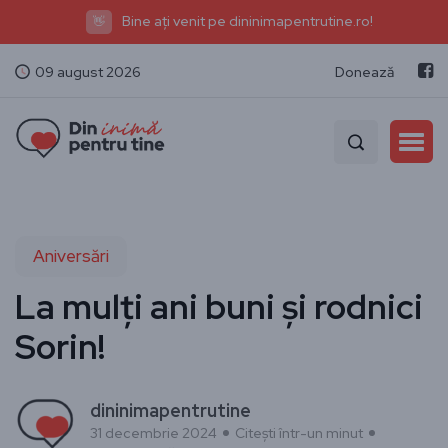
Bine ați venit pe dininimapentrutine.ro!
👋
09 august 2026
Donează
Aniversări
La mulți ani buni și rodnici
Sorin!
dininimapentrutine
31 decembrie 2024
Citești într-un minut