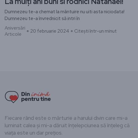
La mulți ani buni si rodnici Natanael!
Dumnezeu te-a chemat la mântuire nu uiti asta niciodata!
Dumnezeu te-a învrednicit să intri în
Aniversări
20 februarie 2024
Citești într-un minut
Articole
Fiecare rând este o mărturie a harului divin care mi-a
luminat calea și mi-a dăruit înțelepciunea să înțeleg că
viața este un dar prețios.