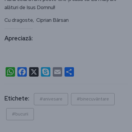
alături de Isus Domnul!
Cu dragoste, Ciprian Bârsan
Apreciază:
WhatsApp
Facebook
X
Skype
Email
Partajează
Etichete:
#anivesare
#binecuvântare
#bucurii