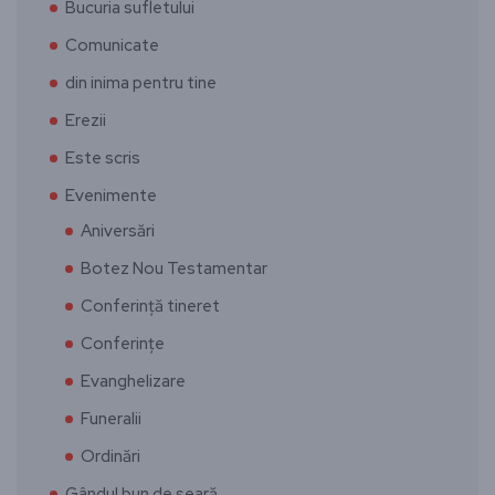
Bucuria sufletului
Comunicate
din inima pentru tine
Erezii
Este scris
Evenimente
Aniversări
Botez Nou Testamentar
Conferință tineret
Conferințe
Evanghelizare
Funeralii
Ordinări
Gândul bun de seară