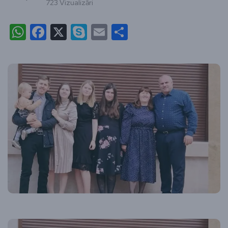
723 Vizualizări
WhatsApp
Facebook
X
Skype
Email
Partajează