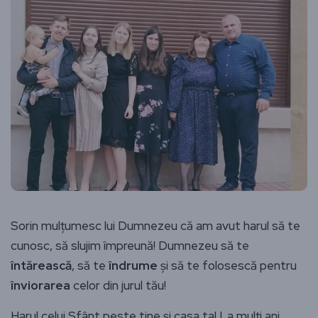
Sorin mulțumesc lui Dumnezeu că am avut harul să te
cunosc, să slujim împreună! Dumnezeu să te
întărească
, să te
îndrume
și să te folosescă pentru
înviorarea
celor din jurul tău!
Harul celui Sfânt peste tine și casa ta! La mulți ani