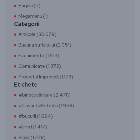
Pagină (7)
Megamenu (1)
Categorii
Articole (30.679)
Bucuria sufletului (2.051)
Evenimente (1.519)
Comunicate (1.372)
Proiectul Împreună (1.173)
Etichete
#binecuvântare (2.478)
#CuvântulEsteViu (1.958)
#bucurii (1.694)
#cred (1.417)
Biblia (1.278)