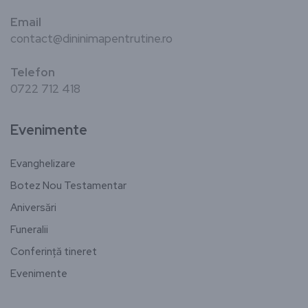
Email
contact@dininimapentrutine.ro
Telefon
0722 712 418
Evenimente
Evanghelizare
Botez Nou Testamentar
Aniversări
Funeralii
Conferință tineret
Evenimente