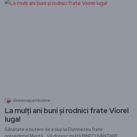
dininimapentrutine
La mulți ani buni și rodnici frate Viorel
Iuga!
Sănătate și putere de a sluji lui Dumnezeu frate
presedinte! Merită… Vă doresc multă BINECUVÂNTARE,