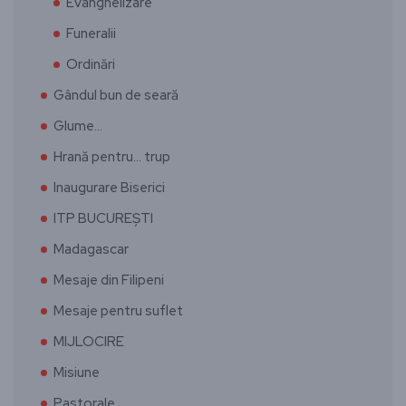
Evanghelizare
Funeralii
Ordinări
Gândul bun de seară
Glume…
Hrană pentru… trup
Inaugurare Biserici
ITP BUCUREȘTI
Madagascar
Mesaje din Filipeni
Mesaje pentru suflet
MIJLOCIRE
Misiune
Pastorale