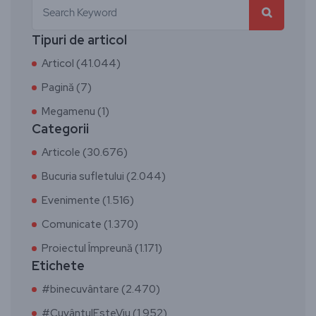
Tipuri de articol
Articol (41.044)
Pagină (7)
Megamenu (1)
Categorii
Articole (30.676)
Bucuria sufletului (2.044)
Evenimente (1.516)
Comunicate (1.370)
Proiectul Împreună (1.171)
Etichete
#binecuvântare (2.470)
#CuvântulEsteViu (1.952)