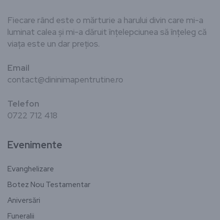
Fiecare rând este o mărturie a harului divin care mi-a
luminat calea și mi-a dăruit înțelepciunea să înțeleg că
viața este un dar prețios.
Email
contact@dininimapentrutine.ro
Telefon
0722 712 418
Evenimente
Evanghelizare
Botez Nou Testamentar
Aniversări
Funeralii