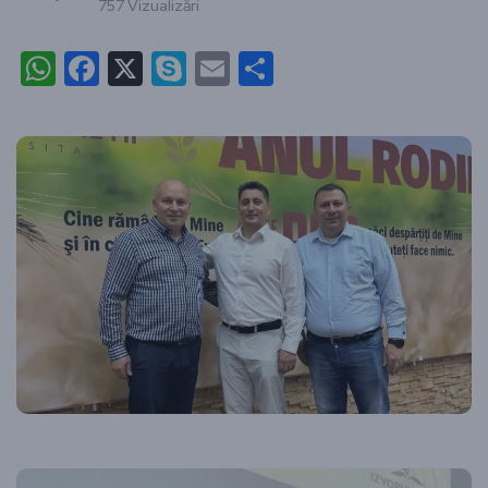
757 Vizualizări
WhatsApp
Facebook
X
Skype
Email
Partajează