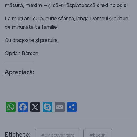
măsură
,
maxim
— și să-ți răsplătească
credincioșia
!
La mulți ani, cu bucurie sfântă, lângă Domnul și alături
de minunata ta familie!
Cu dragoste și prețuire,
Ciprian Bârsan
Apreciază:
WhatsApp
Facebook
X
Skype
Email
Partajează
Etichete:
#binecuvântare
#bucurii