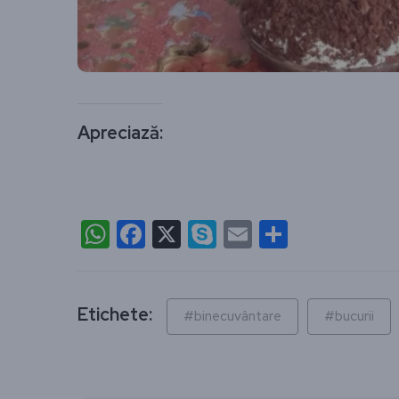
Apreciază:
WhatsApp
Facebook
X
Skype
Email
Partajea
Etichete:
#binecuvântare
#bucurii