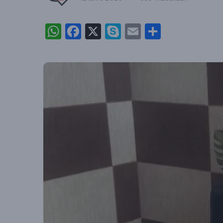
WhatsApp
Facebook
X
Skype
Email
Partajea