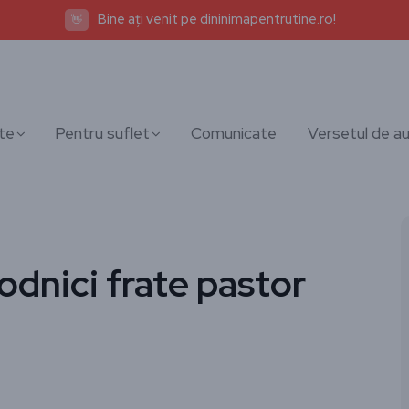
Bine ați venit pe dininimapentrutine.ro!
👋
te
Pentru suflet
Comunicate
Versetul de au
rodnici frate pastor