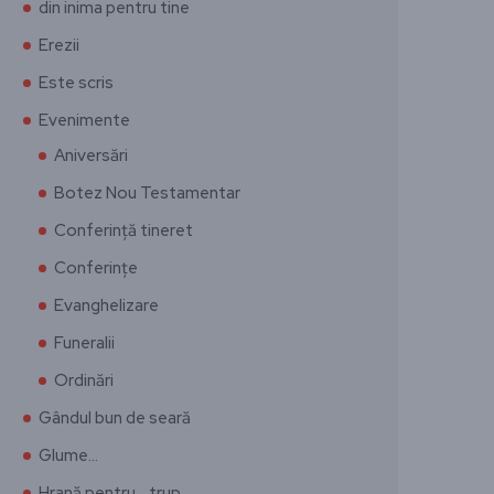
din inima pentru tine
Erezii
Este scris
Evenimente
Aniversări
Botez Nou Testamentar
Conferință tineret
Conferințe
Evanghelizare
Funeralii
Ordinări
Gândul bun de seară
Glume…
Hrană pentru… trup