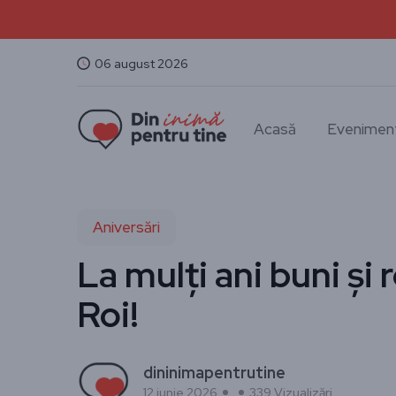
06 august 2026
Acasă
Evenimen
Aniversări
La mulți ani buni și 
Roi!
dininimapentrutine
12 iunie 2026
339 Vizualizări