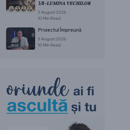
𝟭𝟴-𝑳𝑼𝑴𝑰𝑵𝑨 𝑽𝑬𝑪𝑯𝑰𝑳𝑶𝑹
5 August 2026
10 Min Read
Proiectul Împreună
5 August 2026
10 Min Read