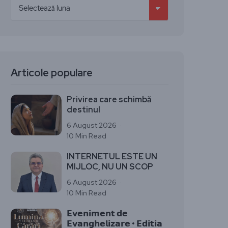
Articole populare
Privirea care schimbă
destinul
6 August 2026
10 Min Read
INTERNETUL ESTE UN
MIJLOC, NU UN SCOP
6 August 2026
10 Min Read
𝗘𝘃𝗲𝗻𝗶𝗺𝗲𝗻𝘁 𝗱𝗲
𝗘𝘃𝗮𝗻𝗴𝗵𝗲𝗹𝗶𝘇𝗮𝗿𝗲 • 𝗘𝗱𝗶𝘁𝗶𝗮