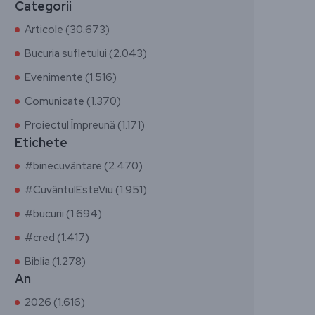
Categorii
Articole (30.673)
Bucuria sufletului (2.043)
Evenimente (1.516)
Comunicate (1.370)
Proiectul Împreună (1.171)
Etichete
#binecuvântare (2.470)
#CuvântulEsteViu (1.951)
#bucurii (1.694)
#cred (1.417)
Biblia (1.278)
An
2026 (1.616)