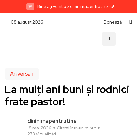
Bine ați venit pe dininimapentrutine.ro!
👋
08 august 2026
Donează
Aniversări
La mulți ani buni și rodnici
frate pastor!
dininimapentrutine
18 mai 2026
Citești într-un minut
273 Vizualizări