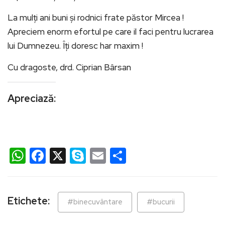
La mulți ani buni și rodnici frate păstor Mircea !
Apreciem enorm efortul pe care il faci pentru lucrarea
lui Dumnezeu. Îți doresc har maxim !
Cu dragoste, drd. Ciprian Bârsan
Apreciază:
WhatsApp
Facebook
X
Skype
Email
Partajează
Etichete:
#binecuvântare
#bucurii