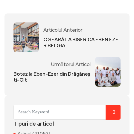
Articolul Anterior
O SEARĂ LA BISERICA EBEN EZE
R BELGIA
Următorul Articol
Botez la Eben-Ezer din Drăgăneș
ti-Olt
Tipuri de articol
Articol (41.052)