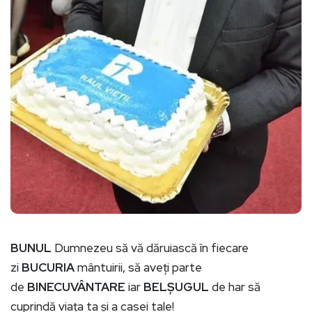
BUNUL
Dumnezeu să vă dăruiască în fiecare
zi
BUCURIA
mântuirii, să aveți parte
de
BINECUVÂNTARE
iar
BELȘUGUL
de har să
cuprindă viața ta și a casei tale!