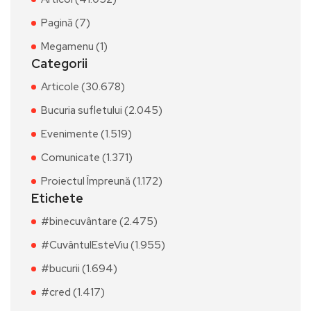
Pagină (7)
Megamenu (1)
Categorii
Articole (30.678)
Bucuria sufletului (2.045)
Evenimente (1.519)
Comunicate (1.371)
Proiectul Împreună (1.172)
Etichete
#binecuvântare (2.475)
#CuvântulEsteViu (1.955)
#bucurii (1.694)
#cred (1.417)