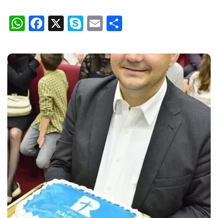
WhatsApp
Facebook
X
Skype
Email
Partajează