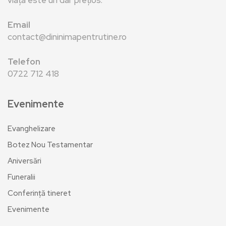
Email
contact@dininimapentrutine.ro
Telefon
0722 712 418
Evenimente
Evanghelizare
Botez Nou Testamentar
Aniversări
Funeralii
Conferință tineret
Evenimente