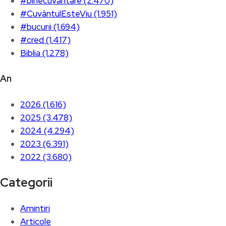
#binecuvântare (2.470)
#CuvântulEsteViu (1.951)
#bucurii (1.694)
#cred (1.417)
Biblia (1.278)
An
2026 (1.616)
2025 (3.478)
2024 (4.294)
2023 (6.391)
2022 (3.680)
Categorii
Amintiri
Articole