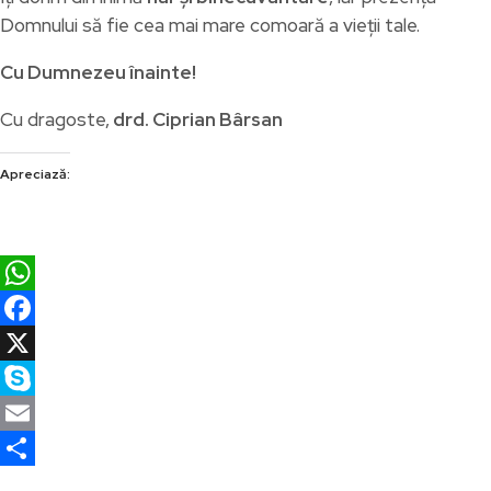
Domnului să fie cea mai mare comoară a vieții tale.
Cu Dumnezeu înainte!
Cu dragoste,
drd. Ciprian Bârsan
Apreciază:
WhatsApp
Facebook
X
Skype
Email
Partajează