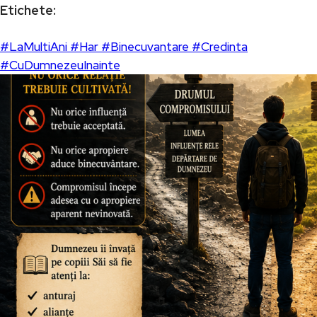
Etichete:
#LaMultiAni #Har #Binecuvantare #Credinta
#CuDumnezeuInainte