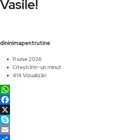
Vasile!
dininimapentrutine
11 iunie 2026
Citești într-un minut
414 Vizualizări
WhatsApp
Facebook
X
Skype
Email