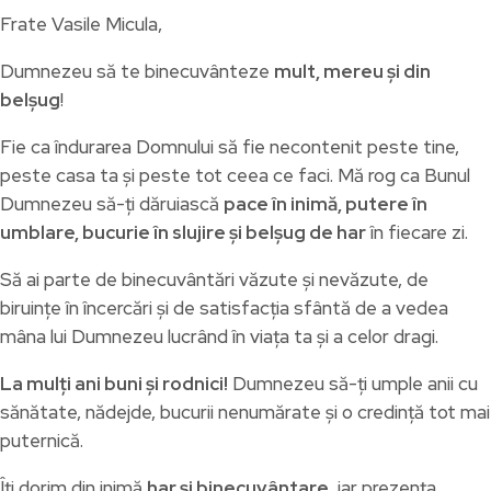
Frate Vasile Micula,
Dumnezeu să te binecuvânteze
mult, mereu și din
belșug
!
Fie ca îndurarea Domnului să fie necontenit peste tine,
peste casa ta și peste tot ceea ce faci. Mă rog ca Bunul
Dumnezeu să-ți dăruiască
pace în inimă, putere în
umblare, bucurie în slujire și belșug de har
în fiecare zi.
Să ai parte de binecuvântări văzute și nevăzute, de
biruințe în încercări și de satisfacția sfântă de a vedea
mâna lui Dumnezeu lucrând în viața ta și a celor dragi.
La mulți ani buni și rodnici!
Dumnezeu să-ți umple anii cu
sănătate, nădejde, bucurii nenumărate și o credință tot mai
puternică.
Îți dorim din inimă
har și binecuvântare
, iar prezența