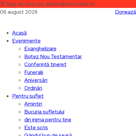
👋
Bine ați venit pe dininimapentrutine.ro!
06 august 2026
Donează
Acasă
Evenimente
Evanghelizare
Botez Nou Testamentar
Conferință tineret
Funeralii
Aniversări
Ordinări
Pentru suflet
Amintiri
Bucuria sufletului
din inima pentru tine
Este scris
Gândul bun de seară