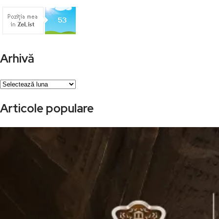
Arhivă
Arhivă
Articole populare