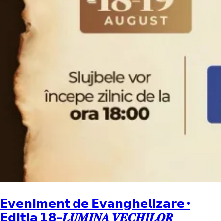
𝗘𝘃𝗲𝗻𝗶𝗺𝗲𝗻𝘁 𝗱𝗲 𝗘𝘃𝗮𝗻𝗴𝗵𝗲𝗹𝗶𝘇𝗮𝗿𝗲 •
𝗘𝗱𝗶𝘁𝗶𝗮 𝟭𝟴-𝑳𝑼𝑴𝑰𝑵𝑨 𝑽𝑬𝑪𝑯𝑰𝑳𝑶𝑹