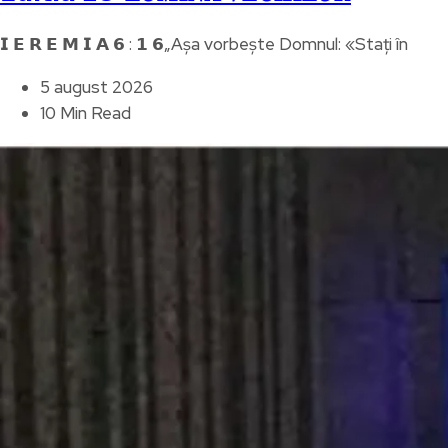
𝗜 𝗘 𝗥 𝗘 𝗠 𝗜 𝗔 𝟲 : 𝟭 𝟲„Așa vorbește Domnul: «Stați în
5 august 2026
10 Min Read