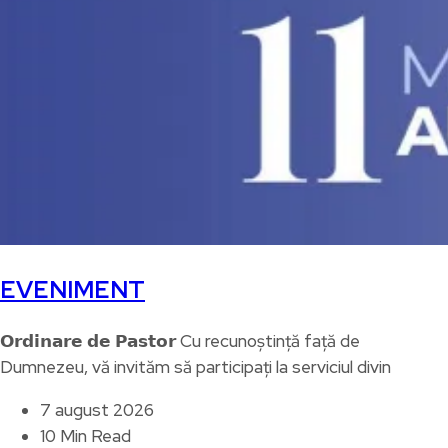
EVENIMENT
𝗢𝗿𝗱𝗶𝗻𝗮𝗿𝗲 𝗱𝗲 𝗣𝗮𝘀𝘁𝗼𝗿 Cu recunoștință față de
Dumnezeu, vă invităm să participați la serviciul divin
7 august 2026
10 Min Read