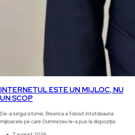
INTERNETUL ESTE UN MIJLOC, NU
UN SCOP
De-a lungul istoriei, Biserica a folosit întotdeauna
mijloacele pe care Dumnezeu le-a pus la dispoziția
7 august 2026