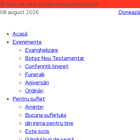
👋
Bine ați venit pe dininimapentrutine.ro!
08 august 2026
Donează
Acasă
Evenimente
Evanghelizare
Botez Nou Testamentar
Conferință tineret
Funeralii
Aniversări
Ordinări
Pentru suflet
Amintiri
Bucuria sufletului
din inima pentru tine
Este scris
Gândul bun de seară