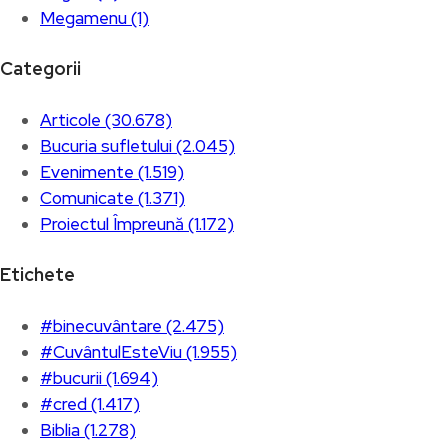
Megamenu (1)
Categorii
Articole (30.678)
Bucuria sufletului (2.045)
Evenimente (1.519)
Comunicate (1.371)
Proiectul Împreună (1.172)
Etichete
#binecuvântare (2.475)
#CuvântulEsteViu (1.955)
#bucurii (1.694)
#cred (1.417)
Biblia (1.278)