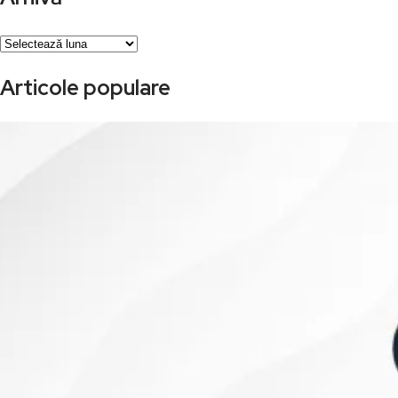
Arhivă
Articole populare