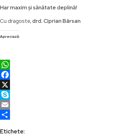
Har maxim și sănătate deplină!
Cu dragoste,
drd. Ciprian Bârsan
Apreciază:
WhatsApp
Facebook
X
Skype
Email
Partajează
Etichete: