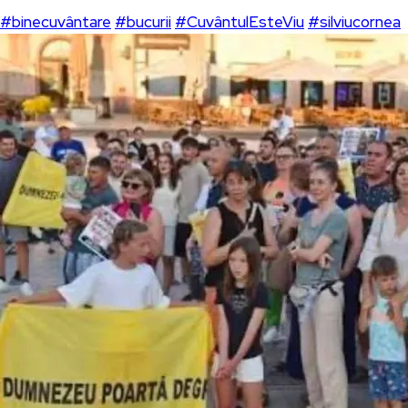
#binecuvântare
#bucurii
#CuvântulEsteViu
#silviucornea