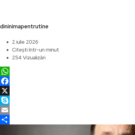
dininimapentrutine
2 iulie 2026
Citești într-un minut
254 Vizualizări
WhatsApp
Facebook
X
Skype
Email
Partajează