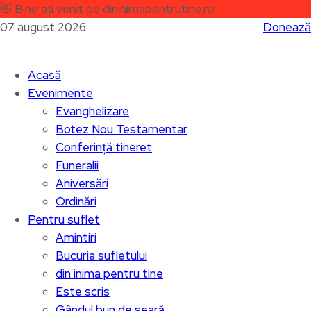
👋
Bine ați venit pe dininimapentrutine.ro!
07 august 2026
Donează
Acasă
Evenimente
Evanghelizare
Botez Nou Testamentar
Conferință tineret
Funeralii
Aniversări
Ordinări
Pentru suflet
Amintiri
Bucuria sufletului
din inima pentru tine
Este scris
Gândul bun de seară