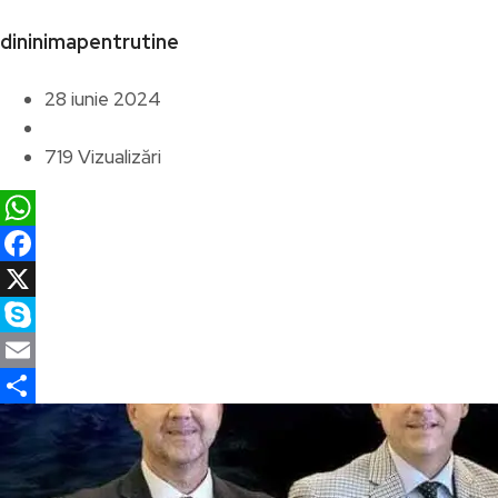
dininimapentrutine
28 iunie 2024
719 Vizualizări
WhatsApp
Facebook
X
Skype
Email
Partajează