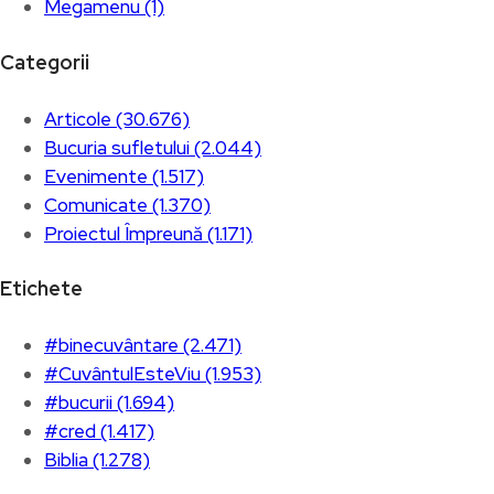
Megamenu (1)
Categorii
Articole (30.676)
Bucuria sufletului (2.044)
Evenimente (1.517)
Comunicate (1.370)
Proiectul Împreună (1.171)
Etichete
#binecuvântare (2.471)
#CuvântulEsteViu (1.953)
#bucurii (1.694)
#cred (1.417)
Biblia (1.278)