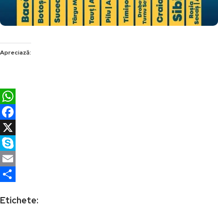
Apreciază:
WhatsApp
Facebook
X
Skype
Email
Partajează
Etichete: