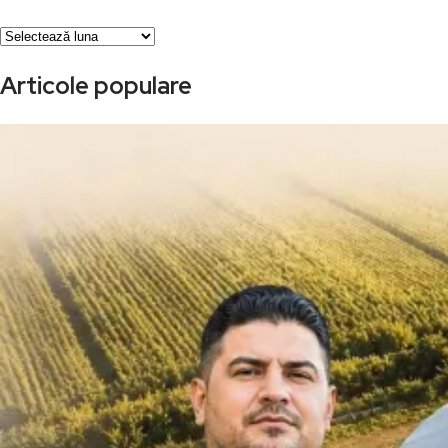
Arhivă
Articole populare