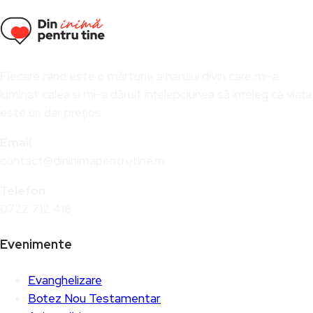
Fiecare rând este o mărturie a harului divin care mi-a
luminat calea și mi-a dăruit înțelepciunea să înțeleg că viața
este un dar prețios.
Email
contact@dininimapentrutine.ro
Telefon
0722 712 418
Evenimente
Evanghelizare
Botez Nou Testamentar