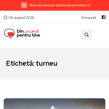
Bine ați venit pe dininimapentrutine.ro!
👋
06 august 2026
Donează
Etichetă:
turneu