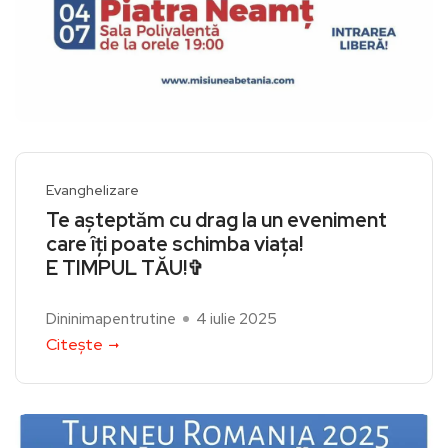
Evanghelizare
Te așteptăm cu drag la un eveniment
care îți poate schimba viața!
E TIMPUL TĂU!✞
Dininimapentrutine
4 iulie 2025
Citește