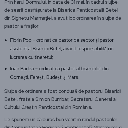
Prin harul Domnului, în data de 31 mai, în cadrul slujbei
de seară desfășurate la Biserica Penticostală Betel
din Sighetu Marmației, a avut loc ordinarea în slujba de
pastor a fraților:
Florin Pop – ordinat ca pastor de sector și pastor
asistent al Bisericii Betel, având responsabilități în
lucrarea cu tineretul;
Ioan Bârlea – ordinat ca pastor al bisericilor din
Cornești, Ferești, Budești și Mara.
Slujba de ordinare a fost condusă de pastorul Bisericii
Betel, fratele Simion Bumbar, Secretarul General al
Cultului Creștin Penticostal din România.
Le spunem un călduros bun venit în rândul pastorilor
din Comunitatea Regională Penticostală Maramureș și