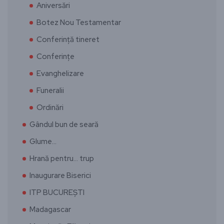
Aniversări
Botez Nou Testamentar
Conferință tineret
Conferințe
Evanghelizare
Funeralii
Ordinări
Gândul bun de seară
Glume…
Hrană pentru… trup
Inaugurare Biserici
ITP BUCUREȘTI
Madagascar