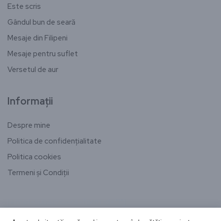
Este scris
Gândul bun de seară
Mesaje din Filipeni
Mesaje pentru suflet
Versetul de aur
Informații
Despre mine
Politica de confidențialitate
Politica cookies
Termeni și Condiții
[email-subscribers-form id="1"]