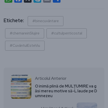
Etichete:
#binecuvântare
#chemareinSlujire
#cultulpenticostal
#CuvântulEsteViu
Articolul Anterior
O inimă plină de MULȚUMIRE va g
ăsi mereu motive să-L laude pe D
umnezeu