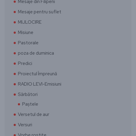
Mesaje din Filipeni
Mesaje pentru suflet
MIJLOCIRE
Misiune
Pastorale
poza de duminica
Predici
Proiectul Împreună
RADIO LEVI-Emisiuni
Sărbători
Paștele
Versetul de aur
Versuri
Vorbe rostite ….