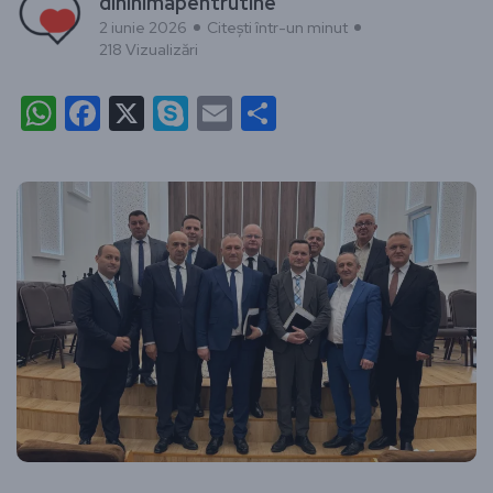
dininimapentrutine
2 iunie 2026
Citești într-un minut
218 Vizualizări
WhatsApp
Facebook
X
Skype
Email
Partajează