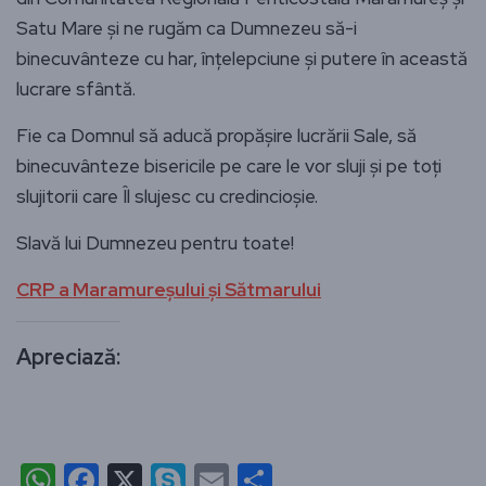
Satu Mare și ne rugăm ca Dumnezeu să-i
binecuvânteze cu har, înțelepciune și putere în această
lucrare sfântă.
Fie ca Domnul să aducă propășire lucrării Sale, să
binecuvânteze bisericile pe care le vor sluji și pe toți
slujitorii care Îl slujesc cu credincioșie.
Slavă lui Dumnezeu pentru toate!
CRP a Maramureșului și Sătmarului
Apreciază:
WhatsApp
Facebook
X
Skype
Email
Partajează