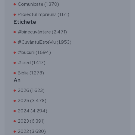
Comunicate (1.370)
Proiectul Împreună (1.171)
Etichete
#binecuvântare (2.471)
#CuvântulEsteViu (1.953)
#bucurii (1.694)
#cred (1.417)
Biblia (1.278)
An
2026 (1.623)
2025 (3.478)
2024 (4.294)
2023 (6.391)
2022 (3.680)