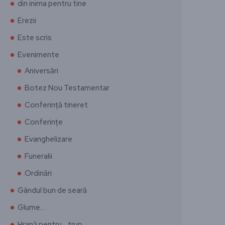
din inima pentru tine
Erezii
Este scris
Evenimente
Aniversări
Botez Nou Testamentar
Conferință tineret
Conferințe
Evanghelizare
Funeralii
Ordinări
Gândul bun de seară
Glume…
Hrană pentru… trup