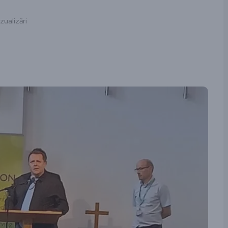
zualizări
ză