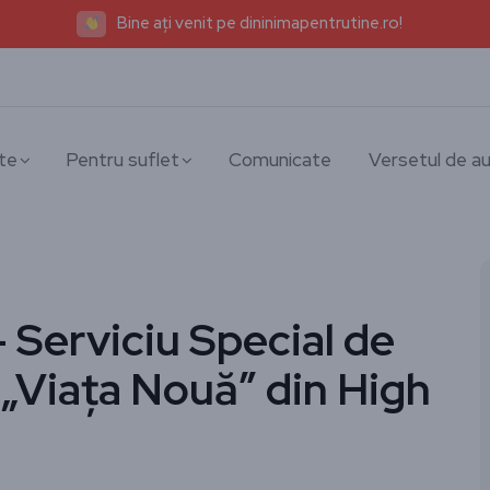
Bine ați venit pe dininimapentrutine.ro!
te
Pentru suflet
Comunicate
Versetul de au
 Serviciu Special de
 „Viața Nouă” din High