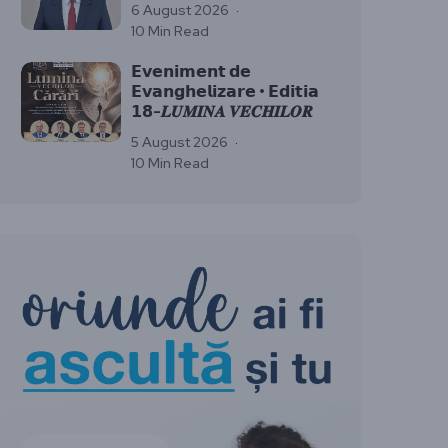
6 August 2026
10 Min Read
𝗘𝘃𝗲𝗻𝗶𝗺𝗲𝗻𝘁 𝗱𝗲
𝗘𝘃𝗮𝗻𝗴𝗵𝗲𝗹𝗶𝘇𝗮𝗿𝗲 • 𝗘𝗱𝗶𝘁𝗶𝗮
𝟭𝟴-𝑳𝑼𝑴𝑰𝑵𝑨 𝑽𝑬𝑪𝑯𝑰𝑳𝑶𝑹
5 August 2026
10 Min Read