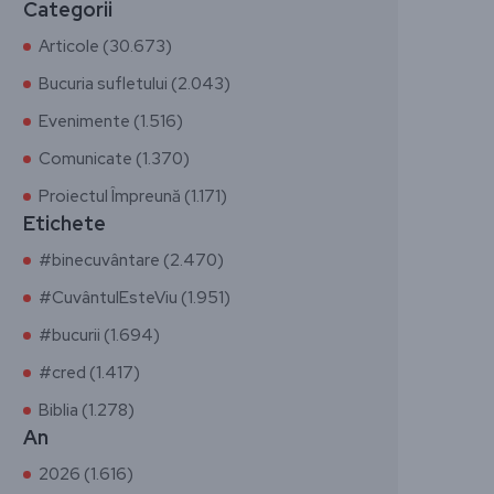
Categorii
Articole (30.673)
Bucuria sufletului (2.043)
Evenimente (1.516)
Comunicate (1.370)
Proiectul Împreună (1.171)
Etichete
#binecuvântare (2.470)
#CuvântulEsteViu (1.951)
#bucurii (1.694)
#cred (1.417)
Biblia (1.278)
An
2026 (1.616)