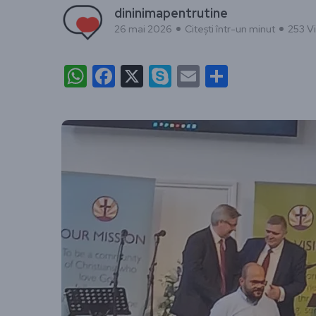
dininimapentrutine
26 mai 2026
Citești într-un minut
253 Vi
WhatsApp
Facebook
X
Skype
Email
Partajea