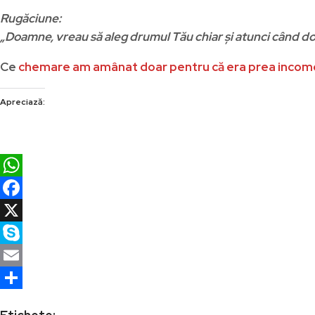
Rugăciune:
„Doamne, vreau să aleg drumul Tău chiar și atunci când doa
Ce
chemare am amânat doar pentru că era prea inco
Apreciază:
WhatsApp
Facebook
X
Skype
Email
Partajează