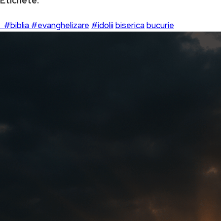
Etichete:
#biblia #evanghelizare
#idolii
biserica
bucurie