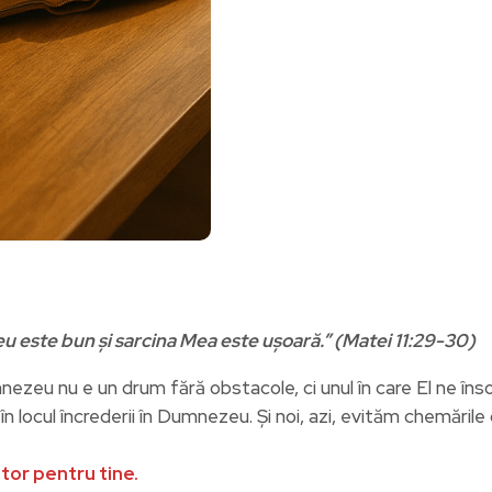
u este bun și sarcina Mea este ușoară.” (Matei 11:29-30)
zeu nu e un drum fără obstacole, ci unul în care El ne însoțe
n locul încrederii în Dumnezeu. Și noi, azi, evităm chemările 
itor pentru tine.