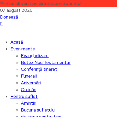
👋
Bine ați venit pe dininimapentrutine.ro!
07 august 2026
Donează
Acasă
Evenimente
Evanghelizare
Botez Nou Testamentar
Conferință tineret
Funeralii
Aniversări
Ordinări
Pentru suflet
Amintiri
Bucuria sufletului
din inima pentru tine