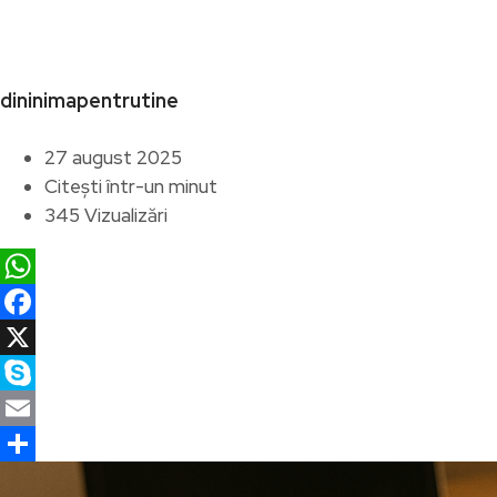
dininimapentrutine
27 august 2025
Citești într-un minut
345 Vizualizări
WhatsApp
Facebook
X
Skype
Email
Partajează