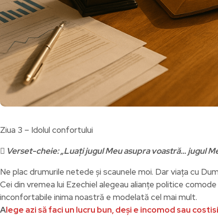
Ziua 3 – Idolul confortului

Verset-cheie: „Luați jugul Meu asupra voastră… jugul Me
Ne plac drumurile netede și scaunele moi. Dar viața cu Dumne
Cei din vremea lui Ezechiel alegeau alianțe politice comode î
inconfortabile inima noastră e modelată cel mai mult.
A
lege azi să faci un lucru bun, deși e incomod sau costis