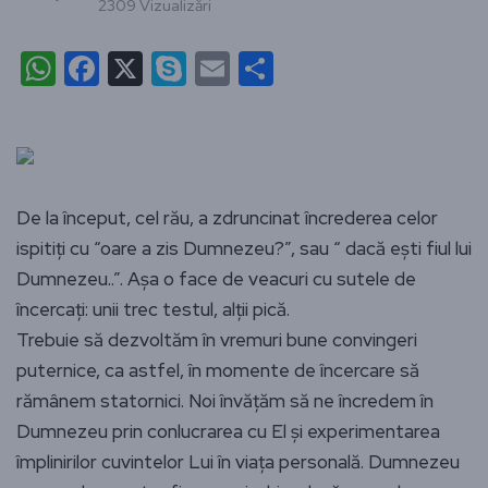
2309 Vizualizări
WhatsApp
Facebook
X
Skype
Email
Partajează
De la început, cel rău, a zdruncinat încrederea celor
ispitiți cu “oare a zis Dumnezeu?”, sau “ dacă ești fiul lui
Dumnezeu..”. Așa o face de veacuri cu sutele de
încercați: unii trec testul, alții pică.
Trebuie să dezvoltăm în vremuri bune convingeri
puternice, ca astfel, în momente de încercare să
rămânem statornici. Noi învățăm să ne încredem în
Dumnezeu prin conlucrarea cu El și experimentarea
împlinirilor cuvintelor Lui în viața personală. Dumnezeu