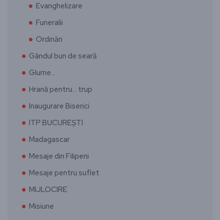
Evanghelizare
Funeralii
Ordinări
Gândul bun de seară
Glume…
Hrană pentru… trup
Inaugurare Biserici
ITP BUCUREȘTI
Madagascar
Mesaje din Filipeni
Mesaje pentru suflet
MIJLOCIRE
Misiune