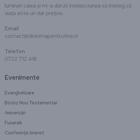
luminat calea și mi-a dăruit înțelepciunea să înțeleg că
viața este un dar prețios.
Email
contact@dininimapentrutine.ro
Telefon
0722 712 418
Evenimente
Evanghelizare
Botez Nou Testamentar
Aniversări
Funeralii
Conferință tineret