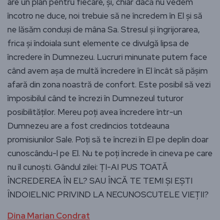
are un plan pentru fiecare, și, chiar dacă nu vedem
încotro ne duce, noi trebuie să ne încredem în El și să
ne lăsăm conduși de mâna Sa. Stresul și îngrijorarea,
frica și îndoiala sunt elemente ce divulgă lipsa de
încredere în Dumnezeu. Lucruri minunate putem face
când avem așa de multă încredere în El încât să pășim
afară din zona noastră de confort. Este posibil să vezi
împosibilul când te încrezi în Dumnezeul tuturor
posibilităților. Mereu poți avea încredere într-un
Dumnezeu are a fost credincios totdeauna
promisiunilor Sale. Poți să te încrezi în El pe deplin doar
cunoscându-l pe El. Nu te poți încrede în cineva pe care
nu îl cunoști. Gândul zilei: ȚI-AI PUS TOATĂ
ÎNCREDEREA ÎN EL? SAU ÎNCĂ TE TEMI ȘI EȘTI
ÎNDOIELNIC PRIVIND LA NECUNOSCUTELE VIEȚII?
Dina Marian Condrat