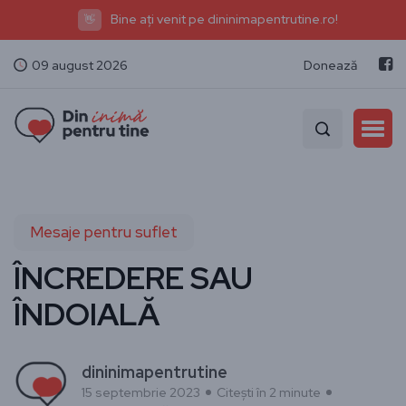
Bine ați venit pe dininimapentrutine.ro!
👋
09 august 2026
Donează
Mesaje pentru suflet
ÎNCREDERE SAU
ÎNDOIALĂ
dininimapentrutine
15 septembrie 2023
Citești în 2 minute