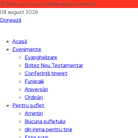
👋
Bine ați venit pe dininimapentrutine.ro!
08 august 2026
Donează
Acasă
Evenimente
Evanghelizare
Botez Nou Testamentar
Conferință tineret
Funeralii
Aniversări
Ordinări
Pentru suflet
Amintiri
Bucuria sufletului
din inima pentru tine
Este scris