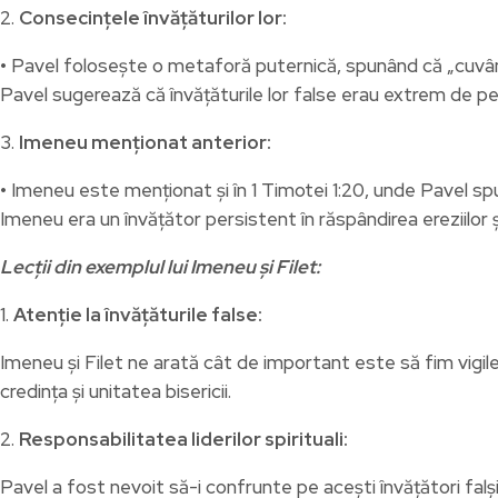
2.
Consecințele învățăturilor lor:
• Pavel folosește o metaforă puternică, spunând că „cuvânt
Pavel sugerează că învățăturile lor false erau extrem de pe
3.
Imeneu menționat anterior:
• Imeneu este menționat și în 1 Timotei 1:20, unde Pavel s
Imeneu era un învățător persistent în răspândirea ereziilor ș
Lecții din exemplul lui Imeneu și Filet:
1.
Atenție la învățăturile false:
Imeneu și Filet ne arată cât de important este să fim vigilen
credința și unitatea bisericii.
2.
Responsabilitatea liderilor spirituali:
Pavel a fost nevoit să-i confrunte pe acești învățători falși