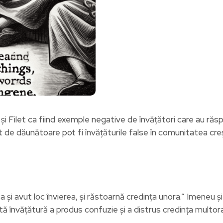
și Filet ca fiind exemple negative de învățători care au răs
ât de dăunătoare pot fi învățăturile false în comunitatea cre
că a și avut loc învierea, și răstoarnă credința unora.” Imeneu 
stă învățătură a produs confuzie și a distrus credința multora