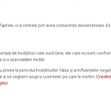
faptele, ci și vorbele pot avea consecințe devastatoare. Est
nfluențați de învățături care sună bine, dar care nu sunt con
și a speculațiilor inutile.
rivire la pericolul învățăturilor false și al influențelor neg
ive și să veghem asupra cuvintelor pe care le rostim.
Credinț
ilor.