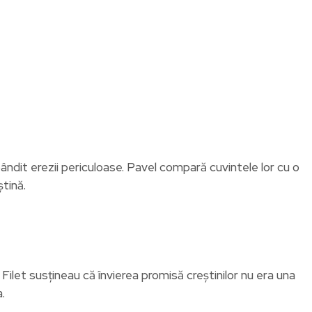
pândit erezii periculoase. Pavel compară cuvintele lor cu o
ștină.
și Filet susțineau că învierea promisă creștinilor nu era una
.