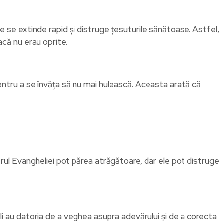
 se extinde rapid și distruge țesuturile sănătoase. Astfel,
acă nu erau oprite.
entru a se învăța să nu mai hulească. Aceasta arată că
vărul Evangheliei pot părea atrăgătoare, dar ele pot distruge
uali au datoria de a veghea asupra adevărului și de a corecta