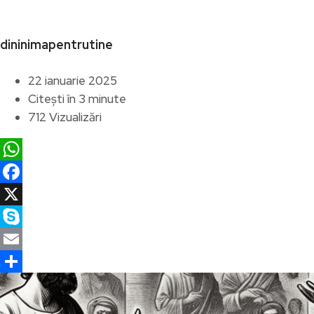
dininimapentrutine
22 ianuarie 2025
Citești în 3 minute
712 Vizualizări
WhatsApp
Facebook
X
Skype
Email
Partajează