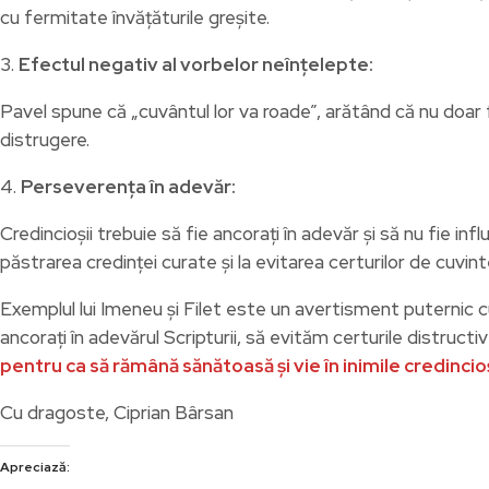
cu fermitate învățăturile greșite.
3.
Efectul negativ al vorbelor neînțelepte:
Pavel spune că „cuvântul lor va roade”, arătând că nu doar 
distrugere.
4.
Perseverența în adevăr:
Credincioșii trebuie să fie ancorați în adevăr și să nu fie i
păstrarea credinței curate și la evitarea certurilor de cuvinte 
Exemplul lui Imeneu și Filet este un avertisment puternic cu p
ancorați în adevărul Scripturii, să evităm certurile distruct
pentru ca să rămână sănătoasă și vie în inimile credincioș
Cu dragoste, Ciprian Bârsan
Apreciază: