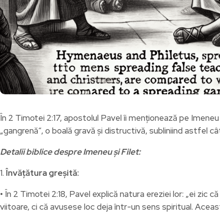
În 2 Timotei 2:17, apostolul Pavel îi menționează pe Imeneu 
„gangrenă”, o boală gravă și distructivă, subliniind astfel c
Detalii biblice despre Imeneu și Filet:
1.
Învățătura greșită:
• În 2 Timotei 2:18, Pavel explică natura ereziei lor: „ei zic 
viitoare, ci că avusese loc deja într-un sens spiritual. Acea