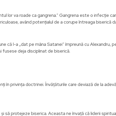
ul lor va roade ca gangrena.” Gangrena este o infecție care
riculoase, având potențialul de a corupe întreaga biserică d
pune că l-a „dat pe mâna Satanei” împreună cu Alexandru, p
i fusese deja disciplinat de biserică.
ți în privința doctrinei. Învățăturile care deviază de la ade
 și să protejeze biserica. Aceasta ne învață că liderii spirit