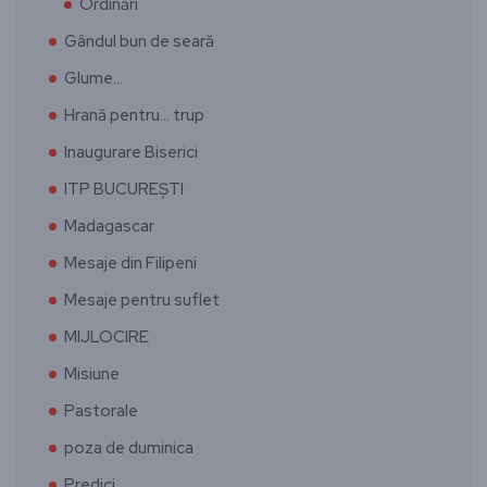
Ordinări
Gândul bun de seară
Glume…
Hrană pentru… trup
Inaugurare Biserici
ITP BUCUREȘTI
Madagascar
Mesaje din Filipeni
Mesaje pentru suflet
MIJLOCIRE
Misiune
Pastorale
poza de duminica
Predici