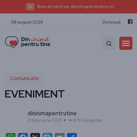
Bine ați venit pe dininimapentrutine.ro!
08 august 2026
Donează
Comunicate
EVENIMENT
dininimapentrutine
21 februarie 2025
476 Vizualizări