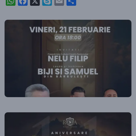
WhatsApp
Facebook
X
Skype
Email
Partajează