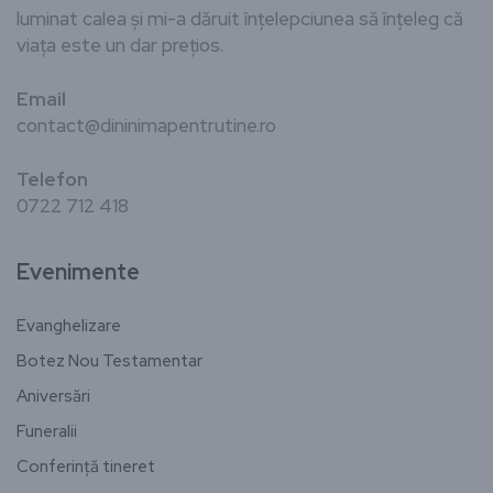
luminat calea și mi-a dăruit înțelepciunea să înțeleg că
viața este un dar prețios.
Email
contact@dininimapentrutine.ro
Telefon
0722 712 418
Evenimente
Evanghelizare
Botez Nou Testamentar
Aniversări
Funeralii
Conferință tineret