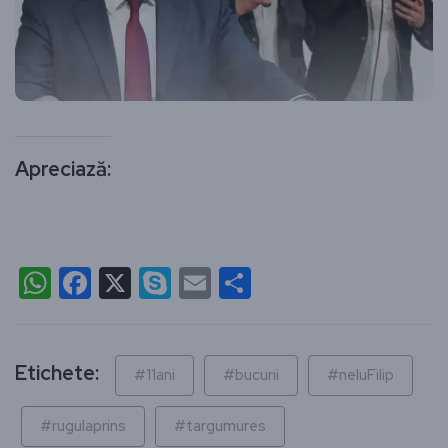
Apreciază:
WhatsApp
Facebook
X
Skype
Email
Partajează
Etichete:
#11ani
#bucurii
#neluFilip
#rugulaprins
#targumures