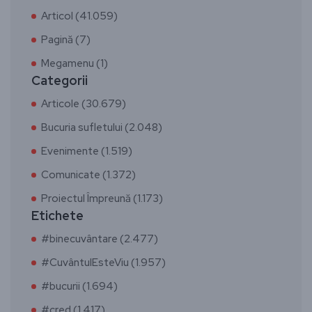
Articol (41.059)
Pagină (7)
Megamenu (1)
Categorii
Articole (30.679)
Bucuria sufletului (2.048)
Evenimente (1.519)
Comunicate (1.372)
Proiectul Împreună (1.173)
Etichete
#binecuvântare (2.477)
#CuvântulEsteViu (1.957)
#bucurii (1.694)
#cred (1.417)